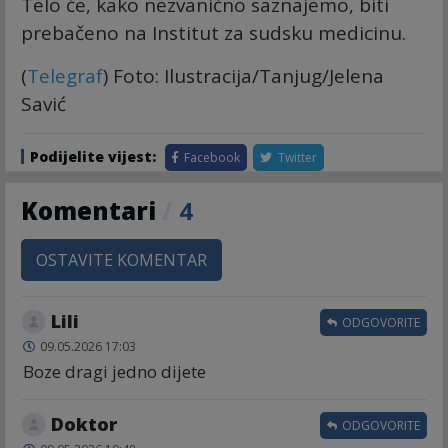
Telo će, kako nezvanično saznajemo, biti
prebačeno na Institut za sudsku medicinu.
(
Telegraf
) Foto: Ilustracija/Tanjug/Jelena
Savić
Podijelite vijest:
Facebook
Twitter
Komentari
/
4
OSTAVITE KOMENTAR
Lili
ODGOVORITE
09.05.2026 17:03
Boze dragi jedno dijete
Doktor
ODGOVORITE