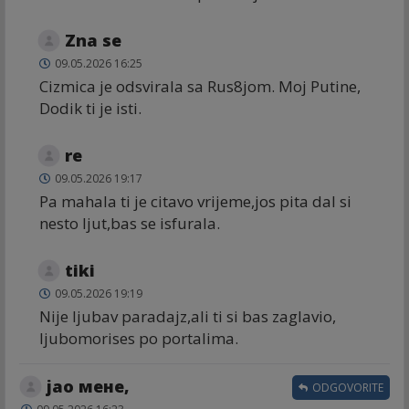
Zna se
09.05.2026 16:25
Cizmica je odsvirala sa Rus8jom. Moj Putine,
Dodik ti je isti.
re
09.05.2026 19:17
Pa mahala ti je citavo vrijeme,jos pita dal si
nesto ljut,bas se isfurala.
tiki
09.05.2026 19:19
Nije ljubav paradajz,ali ti si bas zaglavio,
ljubomorises po portalima.
јао мене,
ODGOVORITE