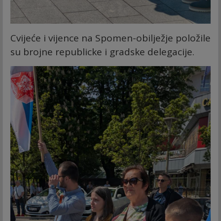
Cvijeće i vijence na Spomen-obilježje položile
su brojne republicke i gradske delegacije.