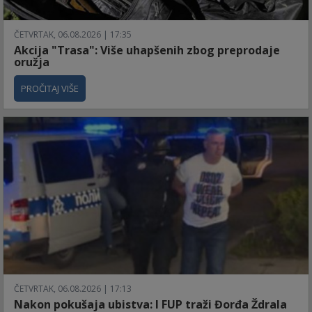
ČETVRTAK, 06.08.2026 | 17:35
Akcija "Trasa": Više uhapšenih zbog preprodaje
oružja
PROČITAJ VIŠE
ČETVRTAK, 06.08.2026 | 17:13
Nakon pokušaja ubistva: I FUP traži Đorđa Ždrala