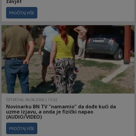
zavjet
PROČITAJ VIŠE
ČETVRTAK, 06.08.2026 | 13:32
Novinarku BN TV "namamio" da dođe kući da
uzme izjavu, a onda je fizički napao
(AUDIO/VIDEO)
PROČITAJ VIŠE