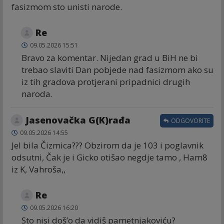
fasizmom sto unisti narode.
Re
09.05.2026 15:51
Bravo za komentar. Nijedan grad u BiH ne bi
trebao slaviti Dan pobjede nad fasizmom ako su
iz tih gradova protjerani pripadnici drugih
naroda.
Jasenovačka G(K)rađa
ODGOVORITE
09.05.2026 14:55
Jel bila Čizmica??? Obzirom da je 103 i poglavnik
odsutni, Čak je i Gicko otišao negdje tamo , Ham8
iz K, Vahroša,,
Re
09.05.2026 16:20
Sto nisi doš’o da vidiš pametnjakoviću?