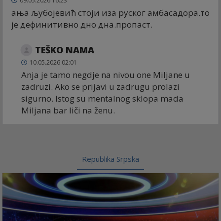
09.05.2026 16:23
ања љубојевић стоји иза руског амбасадора.то
је дефинитивно дно дна.пропаст.
TEŠKO NAMA
10.05.2026 02:01
Anja je tamo negdje na nivou one Miljane u
zadruzi. Ako se prijavi u zadrugu prolazi
sigurno. Istog su mentalnog sklopa mada
Miljana bar liči na ženu.
Republika Srpska