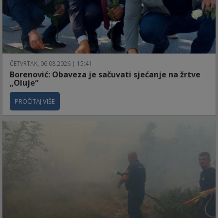
ČETVRTAK, 06.08.2026 | 15:41
Borenović: Obaveza je sačuvati sjećanje na žrtve
„Oluje“
PROČITAJ VIŠE