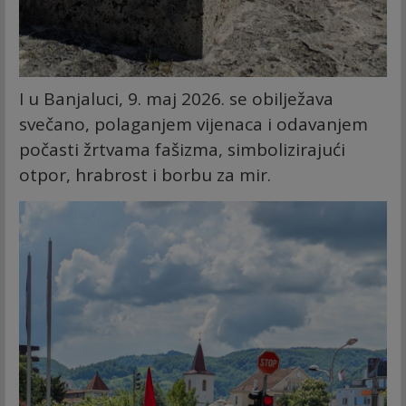
I u Banjaluci, 9. maj 2026. se obilježava
svečano, polaganjem vijenaca i odavanjem
počasti žrtvama fašizma, simbolizirajući
otpor, hrabrost i borbu za mir.