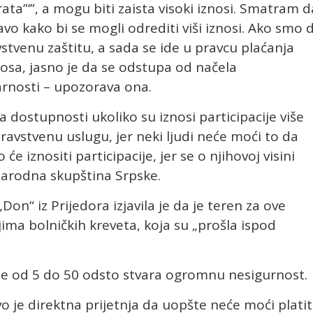
rata”‘”, a mogu biti zaista visoki iznosi. Smatram d
vo kako bi se mogli odrediti viši iznosi. Ako smo 
stvenu zaštitu, a sada se ide u pravcu plaćanja
nosa, jasno je da se odstupa od načela
arnosti – upozorava ona.
dostupnosti ukoliko su iznosi participacije više
dravstvenu uslugu, jer neki ljudi neće moći to da
će iznositi participacije, jer se o njihovoj visini
Narodna skupština Srpske.
on“ iz Prijedora izjavila je da je teren za ove
ima bolničkih kreveta, koja su „prošla ispod
cije od 5 do 50 odsto stvara ogromnu nesigurnost.
o je direktna prijetnja da uopšte neće moći platit