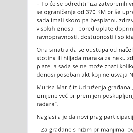
– To će se odrediti “iza zatvorenih v
se ograničenje od 370 KM briše upra
sada imali skoro pa besplatnu zdrav
visokih iznosa i pored uplate dopri
ravnopravnosti, dostupnosti i solid
Ona smatra da se odstupa od načela 
stotina ili hiljada maraka za neku z
plate, a sada se ne može znati koliko 
donosi poseban akt koji ne usvaja 
Murisa Marić iz Udruženja građana „D
izmjene već pripremljen poskupljenj
radara“.
Naglasila je da novi prag participa
– Za građane s nižim primanjima, ov