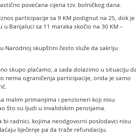
rastično povećana cijena tzv. bolničkog dana.
 iznos participacije sa 9 KM podignut na 25, dok je
u u Banjaluci sa 11 maraka skočio na 30 KM –
 Narodnoj skupštini često služe da sakriju
čno skupo plaćamo, a sada dolazimo u situaciju d
ko nema ograničenja participacije, onda je samo
ić.
 sa malim primanjima i penzioneri koji nisu
ao što su ljudi u invalidskim penzijama.
bi radnici, kojima neodgovorni poslodavci nisu
laćaju liječenje pa da traže refundaciju.