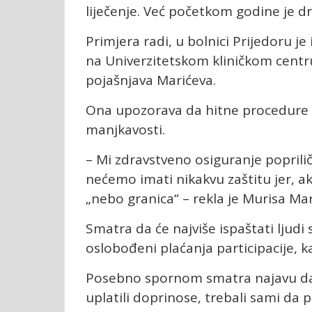
liječenje. Već početkom godine je d
Primjera radi, u bolnici Prijedoru je
na Univerzitetskom kliničkom centr
pojašnjava Marićeva.
Ona upozorava da hitne procedure u
manjkavosti.
– Mi zdravstveno osiguranje poprili
nećemo imati nikakvu zaštitu jer, a
„nebo granica“ – rekla je Murisa Mar
Smatra da će najviše ispaštati ljudi
oslobođeni plaćanja participacije, k
Posebno spornom smatra najavu da 
uplatili doprinose, trebali sami da p