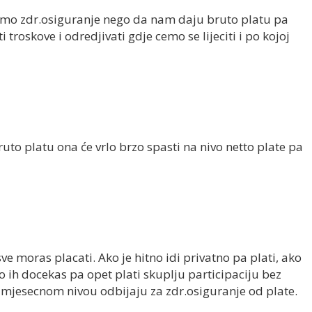
emo zdr.osiguranje nego da nam daju bruto platu pa
troskove i odredjivati gdje cemo se lijeciti i po kojoj
ruto platu ona će vrlo brzo spasti na nivo netto plate pa
ve moras placati. Ako je hitno idi privatno pa plati, ako
o ih docekas pa opet plati skuplju participaciju bez
na mjesecnom nivou odbijaju za zdr.osiguranje od plate.