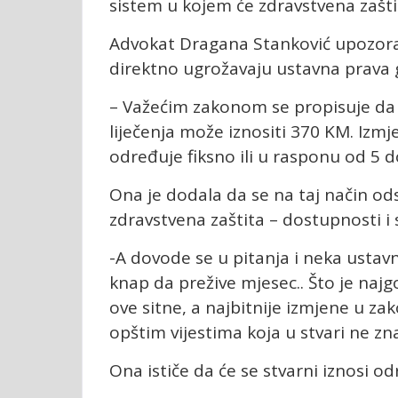
sistem u kojem će zdravstvena zaštit
Advokat Dragana Stanković upozorav
direktno ugrožavaju ustavna prava g
– Važećim zakonom se propisuje da 
liječenja može iznositi 370 KM. Izmj
određuje fiksno ili u rasponu od 5 
Ona je dodala da se na taj način od
zdravstvena zaštita – dostupnosti i 
-A dovode se u pitanja i neka ustavna
knap da prežive mjesec.. Što je najg
ove sitne, a najbitnije izmjene u z
opštim vijestima koja u stvari ne z
Ona ističe da će se stvarni iznosi o