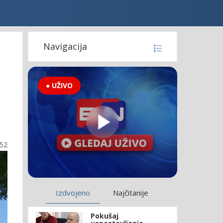
Navigacija
● UŽIVO
:52
Izdvojeno
Najčitanije
Pokušaj