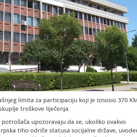
njeg limita za participaciju koji je iznosio 370 K
kuplje troškove liječenja.
u potrošača upozoravaju da se, ukoliko ovakvo
rpska tiho odriče statusa socijalne države, uvode