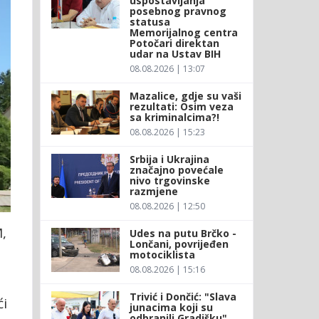
uspostavljanja
posebnog pravnog
statusa
Memorijalnog centra
Potočari direktan
udar na Ustav BIH
08.08.2026 | 13:07
Mazalice, gdje su vaši
rezultati: Osim veza
sa kriminalcima?!
08.08.2026 | 15:23
Srbija i Ukrajina
značajno povećale
nivo trgovinske
razmjene
08.08.2026 | 12:50
M,
Udes na putu Brčko -
Lončani, povrijeđen
motociklista
08.08.2026 | 15:16
Trivić i Dončić: "Slava
ći
junacima koji su
odbranili Gradišku"