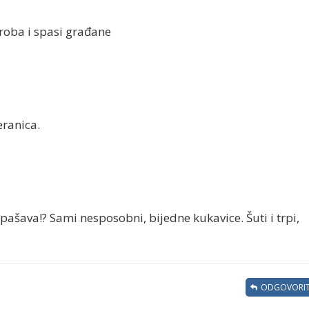
groba i spasi građane
eranica.
ašava!? Sami nesposobni, bijedne kukavice. Šuti i trpi,
ODGOVORIT