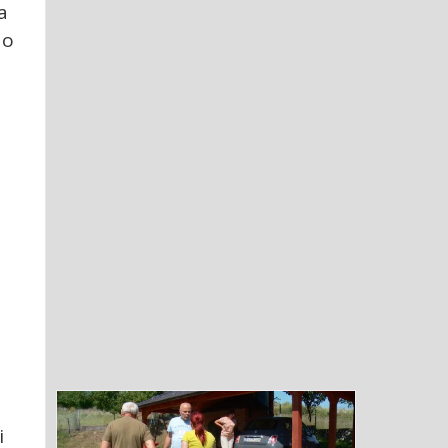
a
do
i