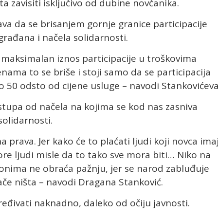
a zavisiti isključivo od dubine novčanika.
a da se brisanjem gornje granice participacije
rađana i načela solidarnosti.
maksimalan iznos participacije u troškovima
enama to se briše i stoji samo da se participacija
do 50 odsto od cijene usluge – navodi Stankovićeva
stupa od načela na kojima se kod nas zasniva
solidarnosti.
 prava. Jer kako će to plaćati ljudi koji novca ima
ore ljudi misle da to tako sve mora biti… Niko na
akonima ne obraća pažnju, jer se narod zabluđuje
nače ništa – navodi Dragana Stanković.
dređivati naknadno, daleko od očiju javnosti.