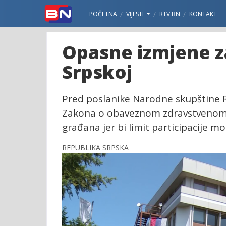
POČETNA
VIJESTI
RTV BN
KONTAKT
Opasne izmjene z
Srpskoj
Pred poslanike Narodne skupštine R
Zakona o obaveznom zdravstvenom 
građana jer bi limit participacije m
REPUBLIKA SRPSKA