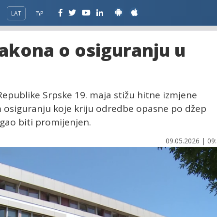
LAT
ЋР
akona o osiguranju u
epublike Srpske 19. maja stižu hitne izmjene
osiguranju koje kriju odredbe opasne po džep
ogao biti promijenjen.
09.05.2026 | 09