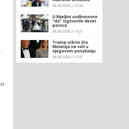
08.08.2026 | 15:38
U Bijeljini sudbonosno
"da" izgovorilo devet
parova
08.08.2026 | 14:23
Tramp otkrio šta
Melanija ne voli u
.
njegovom ponašanju
08.08.2026 | 13:47
ju