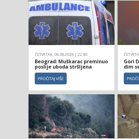
ČETVRTAK, 06.08.2026 | 22:40
ČETVRTAK
Beograd: Muškarac preminuo
Gori D
poslije uboda stršljena
dim se
PROČITAJ VIŠE
PROČIT