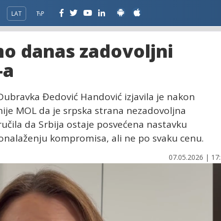
LAT
ЋР
o danas zadovoljni
-a
 Dubravka Đedović Handović izjavila je nakon
ije MOL da je srpska strana nezadovoljna
ručila da Srbija ostaje posvećena nastavku
nalaženju kompromisa, ali ne po svaku cenu.
07.05.2026 | 17