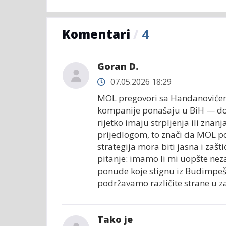
Komentari
/
4
Goran D.
07.05.2026 18:29
MOL pregovori sa Handanovićem
kompanije ponašaju u BiH — do
rijetko imaju strpljenja ili zna
prijedlogom, to znači da MOL po
strategija mora biti jasna i zašt
pitanje: imamo li mi uopšte nez
ponude koje stignu iz Budimpeš
podržavamo različite strane u zav
Tako je