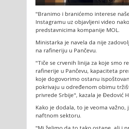
"Branimo i branićemo interese naše
Instagramu uz objavljeni video nak
predstavnicima kompanije MOL.
Ministarka je navela da nije zadovol
na rafineriju u Pančevu.
"Tiče se crvenih linija za koje smo r
rafinerije u Pančevu, kapaciteta pr
koje dogovorimo ostanu ispoštovani,
pokrivaju u određenom obimu tržišt
privrede Srbije", kazala je Đedović
Kako je dodala, to je veoma važno,
naftnom sektoru.
"Mi želimo da to tako ostane, ali i 