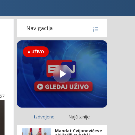
Navigacija
● UŽIVO
:57
Izdvojeno
Najčitanije
Mandat Cvijanovićeve