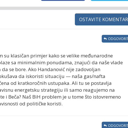
OSTAVITE KOMENTAR
ODGOVORIT
 su klasičan primjer kako se velike međunarodne
laze sa minimalnim ponudama, znajući da naše vlade
nja da se bore. Ako Handanović nije zadovoljan
kušava da iskoristi situaciju — naša gas/nafta
ićena od kratkoročnih ustupaka. Ali tu se postavlja
avisnu energetsku strategiju ili samo reagujemo na
te i Beča? Naš BiH problem je u tome što istovremeno
isnosti od političke koristi.
ODGOVORIT