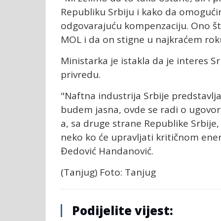
Republiku Srbiju i kako da omogućimo
odgovarajuću kompenzaciju. Ono št
MOL i da on stigne u najkraćem roku
Ministarka je istakla da je interes Sr
privredu.
"Naftna industrija Srbije predstavlja
budem jasna, ovde se radi o ugovo
a, sa druge strane Republike Srbij
neko ko će upravljati kritičnom ene
Đedović Handanović.
(Tanjug) Foto: Tanjug
Podijelite vijest: