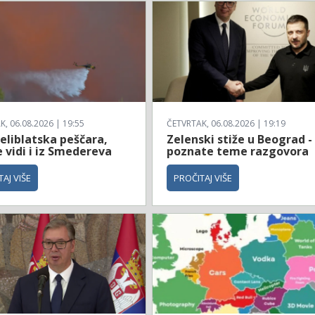
, 06.08.2026 | 19:55
ČETVRTAK, 06.08.2026 | 19:19
eliblatska peščara,
Zelenski stiže u Beograd -
 vidi i iz Smedereva
poznate teme razgovora
AJ VIŠE
PROČITAJ VIŠE