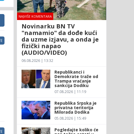
NAJVIŠE KOMENTARA
Novinarku BN TV
"namamio" da dođe kući
da uzme izjavu, a onda je
E
fizički napao
(AUDIO/VIDEO)
06.08.2026 | 13:32
Republikanci i
Demokrate traže od
Trampa vraćanje
sankcija Dodiku
07.08.2026 | 11:19
Republika Srpska je
privatna teritorija
Milorada Dodika
05.08.2026 | 15:49
Pogledajte koliko će
E