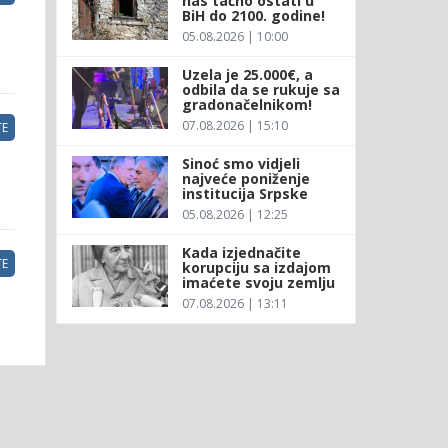
nas tačno ostati u
BiH do 2100. godine!
05.08.2026 | 10:00
Uzela je 25.000€, a
odbila da se rukuje sa
gradonačelnikom!
07.08.2026 | 15:10
E
Sinoć smo vidjeli
najveće poniženje
institucija Srpske
05.08.2026 | 12:25
Kada izjednačite
E
korupciju sa izdajom
imaćete svoju zemlju
07.08.2026 | 13:11