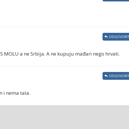
ODGOVORIT
IS MOLU a ne Srbija. A ne kupuju mađari nego hrvati.
ODGOVORIT
n i nema tala.