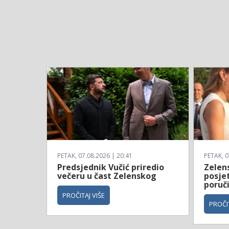
PETAK, 07.08.2026 | 20:41
PETAK, 0
Predsjednik Vučić priredio
Zelen
večeru u čast Zelenskog
posjet
poruč
PROČITAJ VIŠE
PROČIT