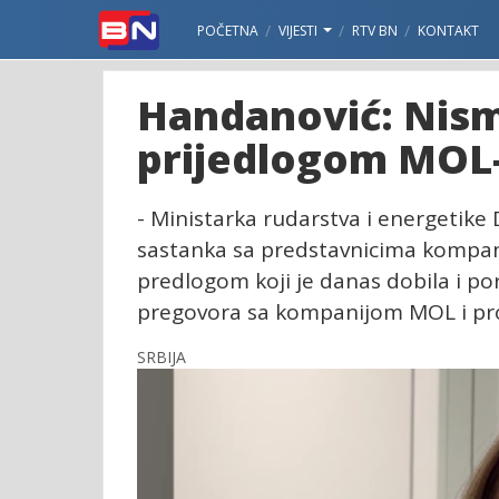
POČETNA
VIJESTI
RTV BN
KONTAKT
Handanović: Nism
prijedlogom MOL
- Ministarka rudarstva i energetike
sastanka sa predstavnicima kompan
predlogom koji je danas dobila i po
pregovora sa kompanijom MOL i pro
SRBIJA