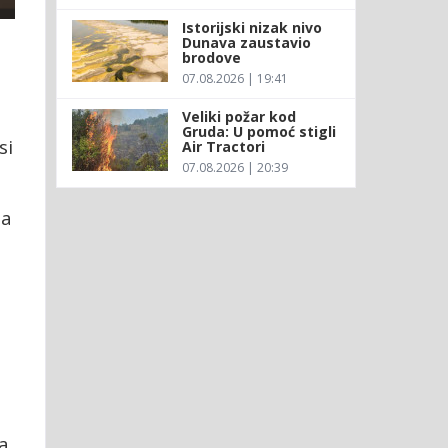
Istorijski nizak nivo
Dunava zaustavio
brodove
07.08.2026 | 19:41
Veliki požar kod
Gruda: U pomoć stigli
si
Air Tractori
07.08.2026 | 20:39
da
za