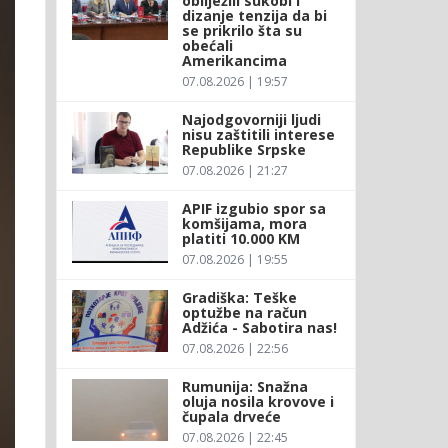
obilježili sukobi i
dizanje tenzija da bi
se prikrilo šta su
obećali
Amerikancima
07.08.2026 | 19:57
Najodgovorniji ljudi
nisu zaštitili interese
Republike Srpske
07.08.2026 | 21:27
APIF izgubio spor sa
komšijama, mora
platiti 10.000 KM
07.08.2026 | 19:55
Gradiška: Teške
optužbe na račun
Adžića - Sabotira nas!
07.08.2026 | 22:56
Rumunija: Snažna
oluja nosila krovove i
čupala drveće
07.08.2026 | 22:45