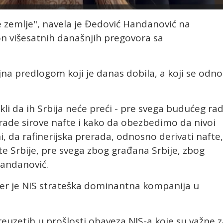
 zemlje", navela je Đedović Handanović na
on višesatnih današnjih pregovora sa
jna predlogom koji je danas dobila, a koji se odno
ekli da ih Srbija neće preći - pre svega budućeg ra
erade sirove nafte i kako da obezbedimo da nivoi
 da rafinerijska prerada, odnosno derivati nafte,
e Srbije, pre svega zbog građana Srbije, zbog
 Handanović.
 jer je NIS strateška dominantna kompanija u
preuzetih u prošlosti obaveza NIS-a koje su važne 