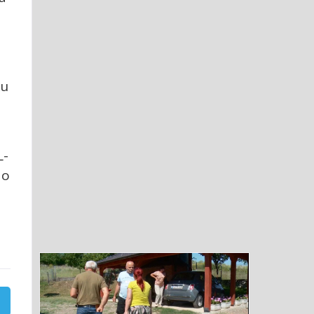
ku
L-
ao