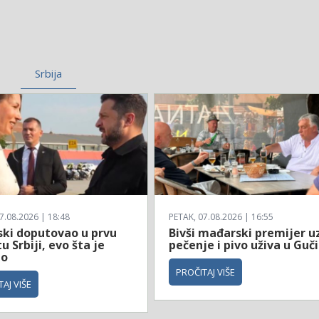
Srbija
7.08.2026 | 18:48
PETAK, 07.08.2026 | 16:55
ski doputovao u prvu
Bivši mađarski premijer u
u Srbiji, evo šta je
pečenje i pivo uživa u Guči
io
PROČITAJ VIŠE
AJ VIŠE