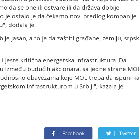
 da se one ili ostvare ili da država dobije
o je ostalo je da čekamo novi predlog kompanije
", dodala je.
bije jasan, a to je da zaštiti građane, zemlju, srps
 i jeste kritična energetska infrastruktura. Da
ru između budućih akcionara, sa jedne strane MO
e, odnosno obavezama koje MOL treba da ispuni k
rgetskom infrastrukturom u Srbiji", kazala je
Facebook
Twitter