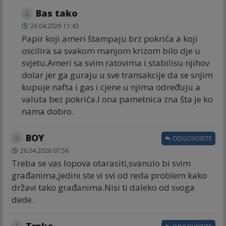
Bas tako
26.04.2026 11:43
Papir koji ameri štampaju brz pokrića a koji
oscilira sa svakom manjom krizom bilo dje u
svjetu.Ameri sa svim ratovima i stabilisu njihov
dolar jer ga guraju u sve transakcije da se snjim
kupuje nafta i gas i cjene u njima određuju a
valuta bez pokrića.I ona pametnica zna šta je ko
nama dobro.
BOY
ODGOVORITE
26.04.2026 07:56
Treba se vas lopova otarasiti,svanulo bi svim
građanima,jedini ste vi svi od reda problem kako
državi tako građanima.Nisi ti daleko od svoga
dede.
Trpko