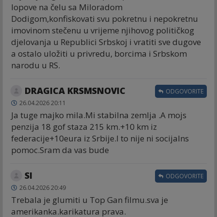
lopove na čelu sa Miloradom
Dodigom,konfiskovati svu pokretnu i nepokretnu
imovinom stečenu u vrijeme njihovog političkog
djelovanja u Republici Srbskoj i vratiti sve dugove
a ostalo uložiti u privredu, borcima i Srbskom
narodu u RS.
DRAGICA KRSMSNOVIC
ODGOVORITE
26.04.2026 20:11
Ja tuge majko mila.Mi stabilna zemlja .A mojs
penzija 18 gof staza 215 km.+10 km iz
federacije+10eura iz Srbije.I to nije ni socijalns
pomoc.Sram da vas bude
Sl
ODGOVORITE
26.04.2026 20:49
Trebala je glumiti u Top Gan filmu.sva je
amerikanka.karikatura prava.