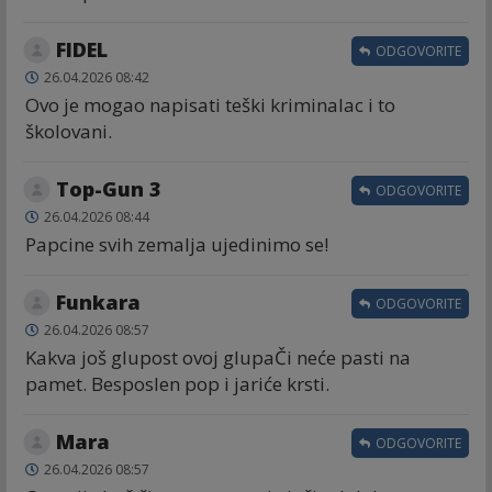
FIDEL
ODGOVORITE
26.04.2026 08:42
Ovo je mogao napisati teški kriminalac i to
školovani.
Top-Gun 3
ODGOVORITE
26.04.2026 08:44
Papcine svih zemalja ujedinimo se!
Funkara
ODGOVORITE
26.04.2026 08:57
Kakva još glupost ovoj glupaČi neće pasti na
pamet. Besposlen pop i jariće krsti.
Mara
ODGOVORITE
26.04.2026 08:57