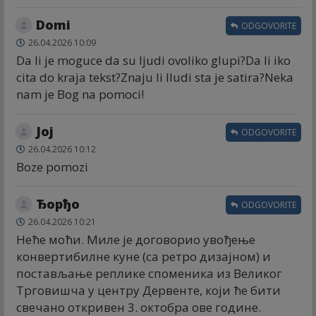
Domi
ODGOVORITE
26.04.2026 10:09
Da li je moguce da su ljudi ovoliko glupi?Da li iko
cita do kraja tekst?Znaju li lludi sta je satira?Neka
nam je Bog na pomoci!
Joj
ODGOVORITE
26.04.2026 10:12
Boze pomozi
Ђорђо
ODGOVORITE
26.04.2026 10:21
Неће моћи. Миле је договорио увођење
конвертибилне куне (са ретро дизајном) и
постављање реплике споменика из Великог
Трговишча у центру Дервенте, који ће бити
свечано откривен 3. октобра ове године.