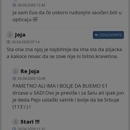
28.04.2026 12:43
Ja sam čuo da će uskoro rudonjini vaučeri biti u
opticaju 🤣
Joja
ODGOVORITE
26.04.2026 07:14
Sta ona zna njoj je najbitnije da ima sta da pljacka
a kakoce novac da se zove nije ni bitno.kravetina.
Re Joja
26.04.2026 10:49
PAMETNO ALI IMA I BOLJE DA BUEMO 51
drzava u SAD! Ovo je previše i za šalu ali ipak jon
je deda Pejo ustaški satnik i bolje da be Srbuje
(113'/.) !
Stari !!!
26.04.2026 11:32