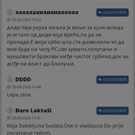
хахахахихихихохохо
ODGOVORITE
26.04.2026 10:22
диде пеја унука жељка је више за куне,можда
је остало од диде која врећа,па да не
пропада.Е моји срби шта сте дозволили ко да
вам буде на челу РС,све хрвати,полутани и
мјешовити бракови.ниђе чистог србина,док не
дође на власт др.Блануша.
DDDD
ODGOVORITE
26.04.2026 10:40
Lepa zena
Đuro Laktaši
ODGOVORITE
26.04.2026 10:41
Koja žutokljuna budala.Ove iz vladajuce što prije
pozatvarat redom.