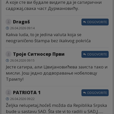
А које сте ви будале видите да је сатирични
садржај,свака част Дурмановићу.
Dragoš
ODGOVORITE
26.04.2026 09:14
Kakva luda, to je jedina valuta koja se
neograničeno štampa bez ikakvog pokrića
Троје Ситносер Први
ODGOVORITE
26.04.2026 09:15
Јесте сатира, али Цвијановићева заиста тако и
мисли. Још једно додворавање нобеловцу
Трампу!
PATRIOTA 1
ODGOVORITE
26.04.2026 09:22
Željka nelupetaj,hoćeš možda da Repiblika Srpska
bude u sastavu SAD. Šta ste vi to radili u SAD,J.....