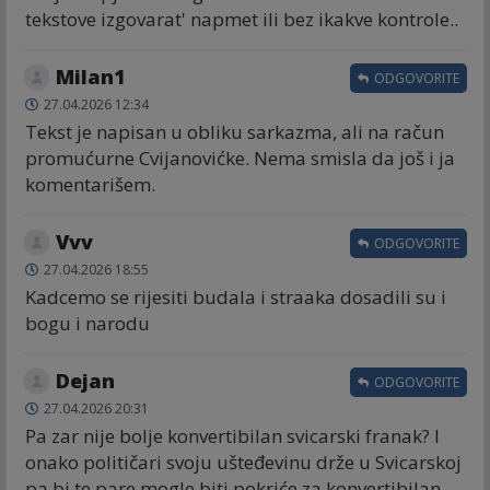
tekstove izgovarat' napmet ili bez ikakve kontrole..
Milan1
ODGOVORITE
27.04.2026 12:34
Tekst je napisan u obliku sarkazma, ali na račun
promućurne Cvijanovićke. Nema smisla da još i ja
komentarišem.
Vvv
ODGOVORITE
27.04.2026 18:55
Kadcemo se rijesiti budala i straaka dosadili su i
bogu i narodu
Dejan
ODGOVORITE
27.04.2026 20:31
Pa zar nije bolje konvertibilan svicarski franak? I
onako političari svoju ušteđevinu drže u Svicarskoj
pa bi te pare mogle biti pokriće za konvertibilan