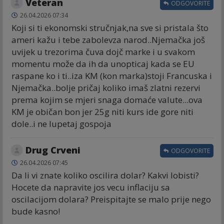
Veteran
ODGOVORITE
26.04.2026 07:34
Koji si ti ekonomski stručnjak,na sve si pristala što
ameri kažu i tebe zabolevza narod..Njemačka još
uvijek u trezorima čuva dojč marke i u svakom
momentu može da ih da unopticaj kada se EU
raspane ko i ti..iza KM (kon marka)stoji Francuska i
Njemačka..bolje pričaj koliko imaš zlatni rezervi
prema kojim se mjeri snaga domaće valute...ova
KM je običan bon jer 25g niti kurs ide gore niti
dole..i ne lupetaj gospoja
Drug Crveni
ODGOVORITE
26.04.2026 07:45
Da li vi znate koliko oscilira dolar? Kakvi lobisti?
Hocete da napravite jos vecu inflaciju sa
oscilacijom dolara? Preispitajte se malo prije nego
bude kasno!