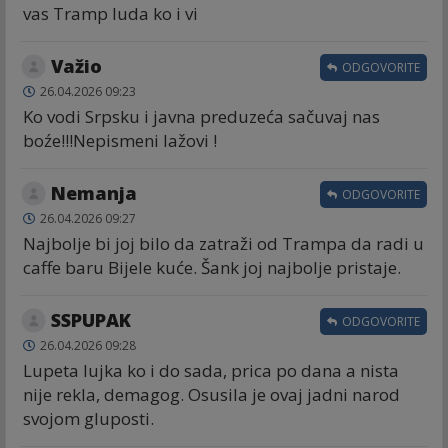
vas Tramp luda ko i vi
Važio
ODGOVORITE
26.04.2026 09:23
Ko vodi Srpsku i javna preduzeća sačuvaj nas
boźe!!!Nepismeni lažovi !
Nemanja
ODGOVORITE
26.04.2026 09:27
Najbolje bi joj bilo da zatraži od Trampa da radi u
caffe baru Bijele kuće. Šank joj najbolje pristaje.
SSPUPAK
ODGOVORITE
26.04.2026 09:28
Lupeta lujka ko i do sada, prica po dana a nista
nije rekla, demagog. Osusila je ovaj jadni narod
svojom gluposti.