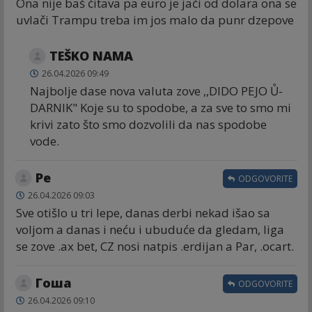
Ona nije baš čitava pa euro je jači od dolara ona se
uvlači Trampu treba im jos malo da punr dzepove
TEŠKO NAMA
26.04.2026 09:49
Najbolje dase nova valuta zove ,,DIDO PEJO Ů-
DARNIK" Koje su to spodobe, a za sve to smo mi
krivi zato što smo dozvolili da nas spodobe
vode.
Ре
ODGOVORITE
26.04.2026 09:03
Sve otišlo u tri lepe, danas derbi nekad išao sa
voljom a danas i neću i ubuduće da gledam, liga
se zove .ax bet, CZ nosi natpis .erdijan a Par, .ocart.
Гоша
ODGOVORITE
26.04.2026 09:10