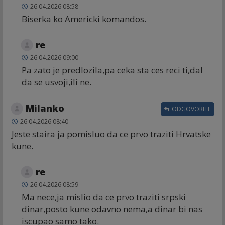
26.04.2026 08:58
Biserka ko Americki komandos.
re
26.04.2026 09:00
Pa zato je predlozila,pa ceka sta ces reci ti,dal
da se usvoji,ili ne.
Milanko
ODGOVORITE
26.04.2026 08:40
Jeste staira ja pomisluo da ce prvo traziti Hrvatske
kune.
re
26.04.2026 08:59
Ma nece,ja mislio da ce prvo traziti srpski
dinar,posto kune odavno nema,a dinar bi nas
iscupao samo tako.