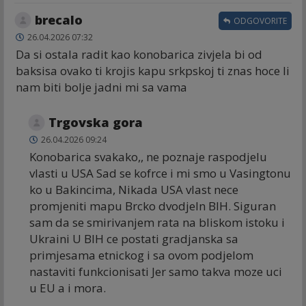
brecalo
ODGOVORITE
26.04.2026 07:32
Da si ostala radit kao konobarica zivjela bi od
baksisa ovako ti krojis kapu srkpskoj ti znas hoce li
nam biti bolje jadni mi sa vama
Trgovska gora
26.04.2026 09:24
Konobarica svakako,, ne poznaje raspodjelu
vlasti u USA Sad se kofrce i mi smo u Vasingtonu
ko u Bakincima, Nikada USA vlast nece
promjeniti mapu Brcko dvodjeln BIH. Siguran
sam da se smirivanjem rata na bliskom istoku i
Ukraini U BIH ce postati gradjanska sa
primjesama etnickog i sa ovom podjelom
nastaviti funkcionisati Jer samo takva moze uci
u EU a i mora.