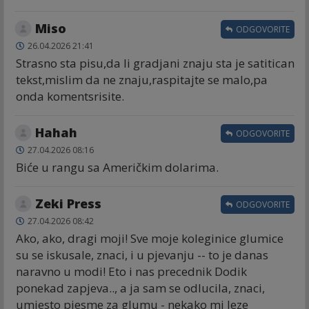
Miso
ODGOVORITE
26.04.2026 21:41
Strasno sta pisu,da li gradjani znaju sta je satitican
tekst,mislim da ne znaju,raspitajte se malo,pa
onda komentsrisite.
Hahah
ODGOVORITE
27.04.2026 08:16
Biće u rangu sa Američkim dolarima.
Zeki Press
ODGOVORITE
27.04.2026 08:42
Ako, ako, dragi moji! Sve moje koleginice glumice
su se iskusale, znaci, i u pjevanju -- to je danas
naravno u modi! Eto i nas precednik Dodik
ponekad zapjeva.., a ja sam se odlucila, znaci,
umjesto pjesme za glumu - nekako mi leze