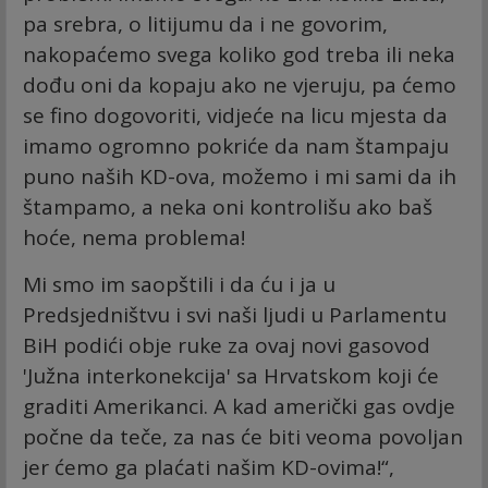
pa srebra, o litijumu da i ne govorim,
nakopaćemo svega koliko god treba ili neka
dođu oni da kopaju ako ne vjeruju, pa ćemo
se fino dogovoriti, vidjeće na licu mjesta da
imamo ogromno pokriće da nam štampaju
puno naših KD-ova, možemo i mi sami da ih
štampamo, a neka oni kontrolišu ako baš
hoće, nema problema!
Mi smo im saopštili i da ću i ja u
Predsjedništvu i svi naši ljudi u Parlamentu
BiH podići obje ruke za ovaj novi gasovod
'Južna interkonekcija' sa Hrvatskom koji će
graditi Amerikanci. A kad američki gas ovdje
počne da teče, za nas će biti veoma povoljan
jer ćemo ga plaćati našim KD-ovima!“,