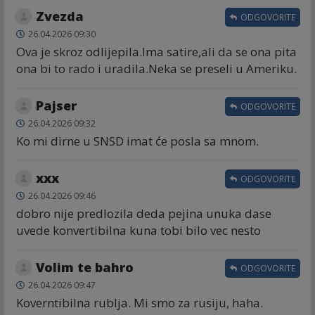
Zvezda
ODGOVORITE
26.04.2026 09:30
Ova je skroz odlijepila.Ima satire,ali da se ona pita
ona bi to rado i uradila.Neka se preseli u Ameriku.
Pajser
ODGOVORITE
26.04.2026 09:32
Ko mi dirne u SNSD imat će posla sa mnom.
xxx
ODGOVORITE
26.04.2026 09:46
dobro nije predlozila deda pejina unuka dase
uvede konvertibilna kuna tobi bilo vec nesto
Volim te bahro
ODGOVORITE
26.04.2026 09:47
Koverntibilna rublja. Mi smo za rusiju, haha.