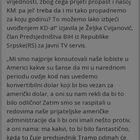
vrijednosti, zbog čega prijeti propast i našoj
KM: pa jel' treba da i mi tako propadnemo
za koju godinu? To možemo lako izbjeći
uvođenjem KD-a!“ izjavila je Željka Cvijanović,
član Predsjedništva BiH iz Republike
Srpske(RS) za Javni TV servis.
„Mi smo najprije konsutovali naše lobiste u
Americi kakve su šanse da mi u narednom
periodu ovdje kod nas uvedemo
konvertibilni dolar koji bi bio vezan za
američki dolar, a oni su nam rekli da bi to
bilo odlično! Zatim smo se raspitali u
redovima naše prijateljske američke
administracije da li bi oni imali nešto protiv,
a oni nama: ma kakvi, to bi bilo fantastično,
kada to čuje predsjednik Tramp odmah će