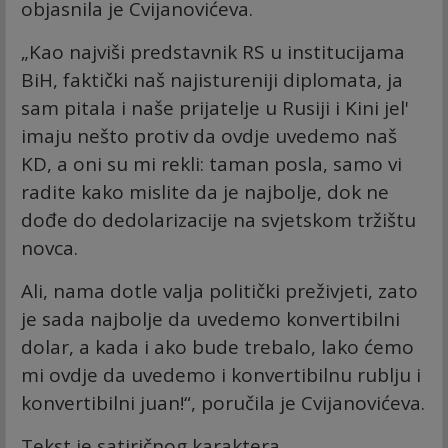
objasnila je Cvijanovićeva.
„Kao najviši predstavnik RS u institucijama
BiH, faktički naš najistureniji diplomata, ja
sam pitala i naše prijatelje u Rusiji i Kini jel'
imaju nešto protiv da ovdje uvedemo naš
KD, a oni su mi rekli: taman posla, samo vi
radite kako mislite da je najbolje, dok ne
dođe do dedolarizacije na svjetskom tržištu
novca.
Ali, nama dotle valja politički preživjeti, zato
je sada najbolje da uvedemo konvertibilni
dolar, a kada i ako bude trebalo, lako ćemo
mi ovdje da uvedemo i konvertibilnu rublju i
konvertibilni juan!“, poručila je Cvijanovićeva.
Tekst je satiričnog karaktera