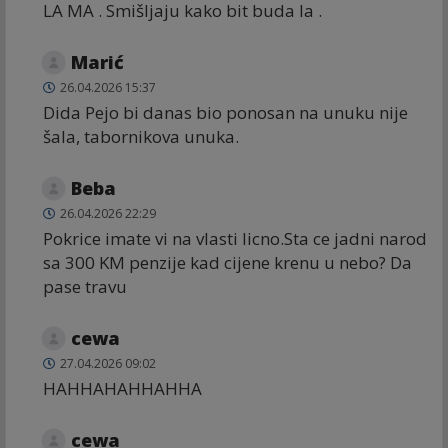
LA MA . Smišljaju kako bit buda la .
Marić
26.04.2026 15:37
Dida Pejo bi danas bio ponosan na unuku nije
šala, tabornikova unuka.
Beba
26.04.2026 22:29
Pokrice imate vi na vlasti licno.Sta ce jadni narod
sa 300 KM penzije kad cijene krenu u nebo? Da
pase travu
cewa
27.04.2026 09:02
HAHHAHAHHAHHA
cewa