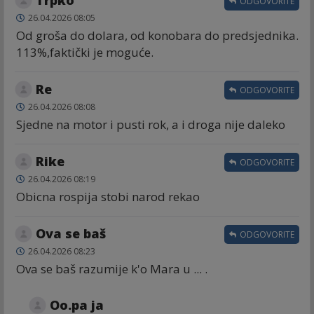
ODGOVORITE
26.04.2026 08:05
Od groša do dolara, od konobara do predsjednika.
113%,faktički je moguće.
Re
ODGOVORITE
26.04.2026 08:08
Sjedne na motor i pusti rok, a i droga nije daleko
Rike
ODGOVORITE
26.04.2026 08:19
Obicna rospija stobi narod rekao
Ova se baš
ODGOVORITE
26.04.2026 08:23
Ova se baš razumije k'o Mara u ... .
Oo.pa ja