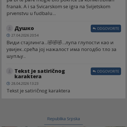
franak. A i sa Svicarskom se igra na Svijetskom
prvenstvu u fudbalu...
Душко
ODGOVORITE
27.04.2026 20:54
Види стајлинга...🤣🤣🤣...лупа глупости као и
увијек..срећа јој нажалост има погодбо тло за
шупљу..
Tekst je satiričnog
ODGOVORITE
karaktera
28.04.2026 13:23
Tekst je satiričnog karaktera
Republika Srpska