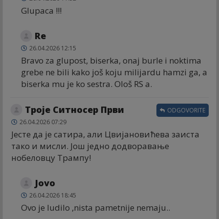
Glupaca !!!
Re
26.04.2026 12:15
Bravo za glupost, biserka, onaj burle i noktima
grebe ne bili kako još koju milijardu hamzi ga, a
biserka mu je ko sestra. Ološ RS a.
Троје Ситносер Први
ODGOVORITE
26.04.2026 07:29
Јесте да је сатира, али Цвијановићева заиста
тако и мисли. Још једно додворавање
нобеловцу Трампу!
Jovo
26.04.2026 18:45
Ovo je ludilo ,nista pametnije nemaju..