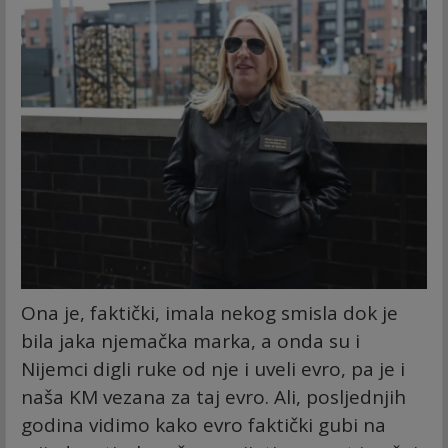
Ona je, faktički, imala nekog smisla dok je
bila jaka njemačka marka, a onda su i
Nijemci digli ruke od nje i uveli evro, pa je i
naša KM vezana za taj evro. Ali, posljednjih
godina vidimo kako evro faktički gubi na