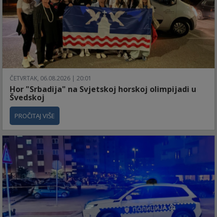
ČETVRTAK, 06.08.2026 | 20:01
Hor "Srbadija" na Svjetskoj horskoj olimpijadi u
Švedskoj
PROČITAJ VIŠE