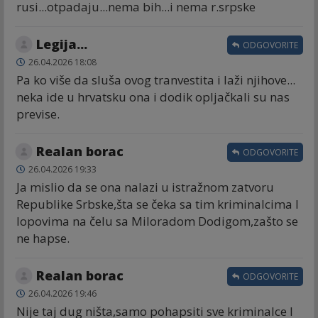
rusi...otpadaju...nema bih...i nema r.srpske
Legija...
ODGOVORITE
26.04.2026 18:08
Pa ko više da sluša ovog tranvestita i laži njihove...
neka ide u hrvatsku ona i dodik opljačkali su nas
previse.
Realan borac
ODGOVORITE
26.04.2026 19:33
Ja mislio da se ona nalazi u istražnom zatvoru
Republike Srbske,šta se čeka sa tim kriminalcima I
lopovima na čelu sa Miloradom Dodigom,zašto se
ne hapse.
Realan borac
ODGOVORITE
26.04.2026 19:46
Nije taj dug ništa,samo pohapsiti sve kriminalce I