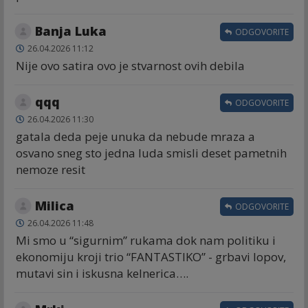
Banja Luka
ODGOVORITE
26.04.2026 11:12
Nije ovo satira ovo je stvarnost ovih debila
qqq
ODGOVORITE
26.04.2026 11:30
gatala deda peje unuka da nebude mraza a
osvano sneg sto jedna luda smisli deset pametnih
nemoze resit
Milica
ODGOVORITE
26.04.2026 11:48
Mi smo u “sigurnim” rukama dok nam politiku i
ekonomiju kroji trio “FANTASTIKO” - grbavi lopov,
mutavi sin i iskusna kelnerica….