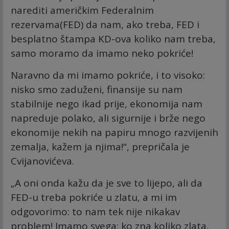
narediti američkim Federalnim
rezervama(FED) da nam, ako treba, FED i
besplatno štampa KD-ova koliko nam treba,
samo moramo da imamo neko pokriće!
Naravno da mi imamo pokriće, i to visoko:
nisko smo zaduženi, finansije su nam
stabilnije nego ikad prije, ekonomija nam
napreduje polako, ali sigurnije i brže nego
ekonomije nekih na papiru mnogo razvijenih
zemalja, kažem ja njima!“, prepričala je
Cvijanovićeva.
„A oni onda kažu da je sve to lijepo, ali da
FED-u treba pokriće u zlatu, a mi im
odgovorimo: to nam tek nije nikakav
problem! Imamo svega: ko zna koliko zlata,