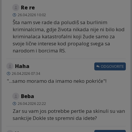
Re re
26.04.2026 10:02
Šta nam sve rade da poludiš sa burlinim
kriminalcima, gdje života nikada nije ni bilo kod
kriminalaca katastrofalni koji žude samo za
svoje lične interese kod propalog svega sa
narodom i borcima RS.
Haha
ODGOVORITE
26.04.2026 07:34
"...samo moramo da imamo neko pokriće"!
Beba
26.04.2026 22:22
Zar su vam jos potrebbe pertle pa skinuli su van
sankcije Dokle ste spremni da idete?