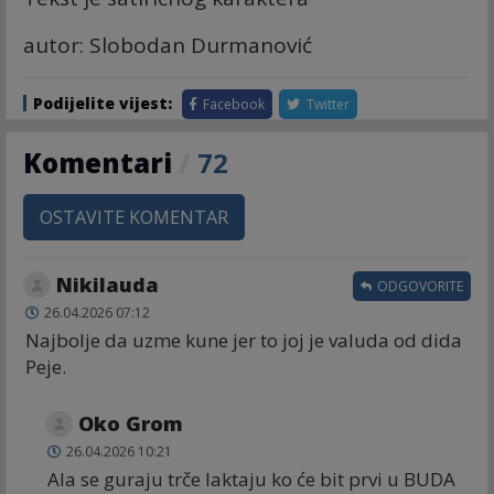
autor: Slobodan Durmanović
Podijelite vijest:
Facebook
Twitter
Komentari
/
72
OSTAVITE KOMENTAR
Nikilauda
ODGOVORITE
26.04.2026 07:12
Najbolje da uzme kune jer to joj je valuda od dida
Peje.
Oko Grom
26.04.2026 10:21
Ala se guraju trče laktaju ko će bit prvi u BUDA