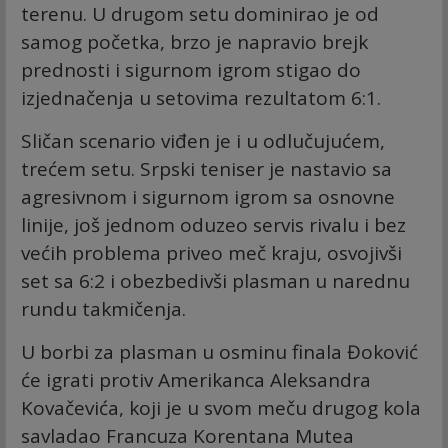
terenu. U drugom setu dominirao je od
samog početka, brzo je napravio brejk
prednosti i sigurnom igrom stigao do
izjednačenja u setovima rezultatom 6:1.
Sličan scenario viđen je i u odlučujućem,
trećem setu. Srpski teniser je nastavio sa
agresivnom i sigurnom igrom sa osnovne
linije, još jednom oduzeo servis rivalu i bez
većih problema priveo meč kraju, osvojivši
set sa 6:2 i obezbedivši plasman u narednu
rundu takmičenja.
U borbi za plasman u osminu finala Đoković
će igrati protiv Amerikanca Aleksandra
Kovačevića, koji je u svom meču drugog kola
savladao Francuza Korentana Mutea