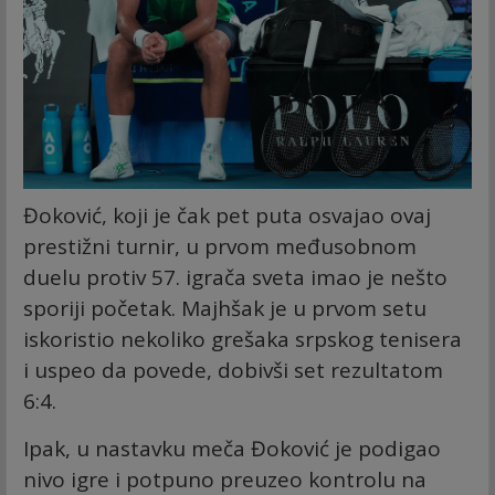
Đoković, koji je čak pet puta osvajao ovaj
prestižni turnir, u prvom međusobnom
duelu protiv 57. igrača sveta imao je nešto
sporiji početak. Majhšak je u prvom setu
iskoristio nekoliko grešaka srpskog tenisera
i uspeo da povede, dobivši set rezultatom
6:4.
Ipak, u nastavku meča Đoković je podigao
nivo igre i potpuno preuzeo kontrolu na