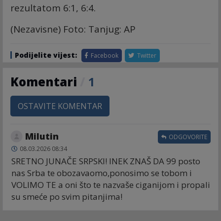
rezultatom 6:1, 6:4.
(Nezavisne) Foto: Tanjug: AP
Podijelite vijest:
Facebook
Twitter
Komentari
/
1
OSTAVITE KOMENTAR
Milutin
ODGOVORITE
08.03.2026 08:34
SRETNO JUNAČE SRPSKI! INEK ZNAŠ DA 99 posto
nas Srba te obozavaomo,ponosimo se tobom i
VOLIMO TE a oni što te nazvaše ciganijom i propali
su smeće po svim pitanjima!