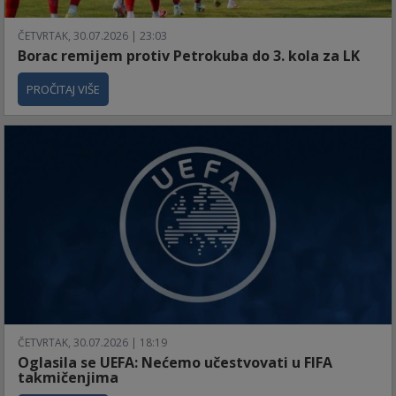
ČETVRTAK, 30.07.2026 | 23:03
Borac remijem protiv Petrokuba do 3. kola za LK
PROČITAJ VIŠE
ČETVRTAK, 30.07.2026 | 18:19
Oglasila se UEFA: Nećemo učestvovati u FIFA
takmičenjima