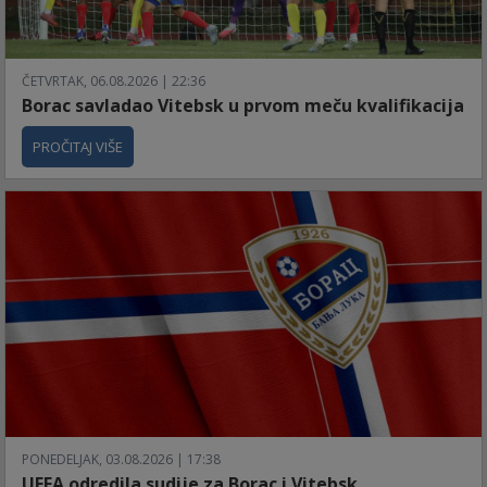
ČETVRTAK, 06.08.2026 | 22:36
Borac savladao Vitebsk u prvom meču kvalifikacija
PROČITAJ VIŠE
PONEDELJAK, 03.08.2026 | 17:38
UEFA odredila sudije za Borac i Vitebsk