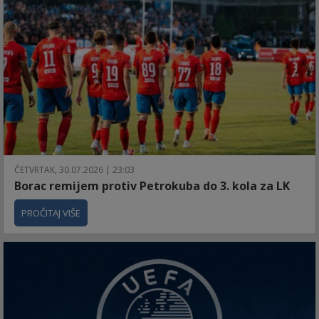
ČETVRTAK, 30.07.2026 | 23:03
Borac remijem protiv Petrokuba do 3. kola za LK
PROČITAJ VIŠE