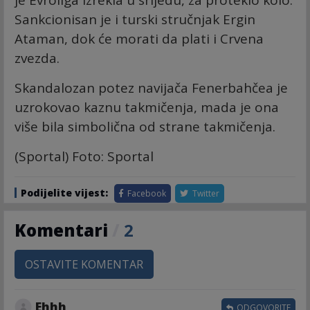
je Evroliga izrekla u srijedu, za proteklo kolo.
Sankcionisan je i turski stručnjak Ergin
Ataman, dok će morati da plati i Crvena
zvezda.
Skandalozan potez navijača Fenerbahčea je
uzrokovao kaznu takmičenja, mada je ona
više bila simbolična od strane takmičenja.
(Sportal) Foto: Sportal
Podijelite vijest:
Facebook
Twitter
Komentari
/
2
OSTAVITE KOMENTAR
Ehhh
ODGOVORITE