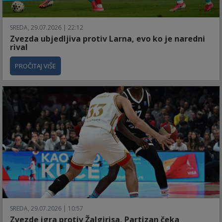
SREDA, 29.07.2026 | 22:12
Zvezda ubjedljiva protiv Larna, evo ko je naredni
rival
PROČITAJ VIŠE
SREDA, 29.07.2026 | 10:57
Zvezde igra protiv Žalgirisa, Partizan čeka