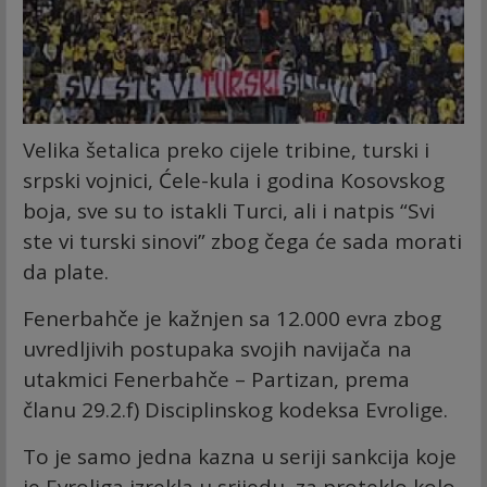
Velika šetalica preko cijele tribine, turski i
srpski vojnici, Ćele-kula i godina Kosovskog
boja, sve su to istakli Turci, ali i natpis “Svi
ste vi turski sinovi” zbog čega će sada morati
da plate.
Fenerbahče je kažnjen sa 12.000 evra zbog
uvredljivih postupaka svojih navijača na
utakmici Fenerbahče – Partizan, prema
članu 29.2.f) Disciplinskog kodeksa Evrolige.
To je samo jedna kazna u seriji sankcija koje