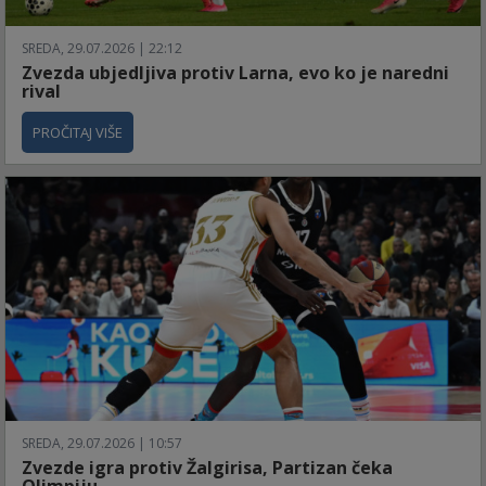
SREDA, 29.07.2026 | 22:12
Zvezda ubjedljiva protiv Larna, evo ko je naredni
rival
PROČITAJ VIŠE
SREDA, 29.07.2026 | 10:57
Zvezde igra protiv Žalgirisa, Partizan čeka