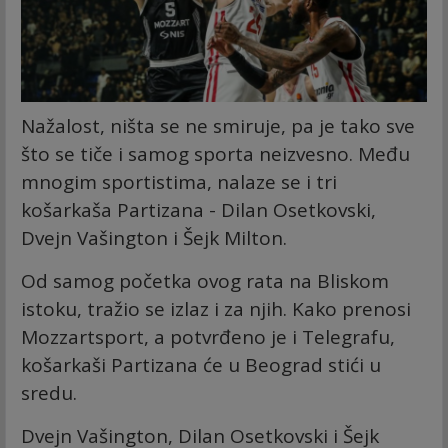
Nažalost, ništa se ne smiruje, pa je tako sve
što se tiče i samog sporta neizvesno. Među
mnogim sportistima, nalaze se i tri
košarkaša Partizana - Dilan Osetkovski,
Dvejn Vašington i Šejk Milton.
Od samog početka ovog rata na Bliskom
istoku, tražio se izlaz i za njih. Kako prenosi
Mozzartsport, a potvrđeno je i Telegrafu,
košarkaši Partizana će u Beograd stići u
sredu.
Dvejn Vašington, Dilan Osetkovski i Šejk