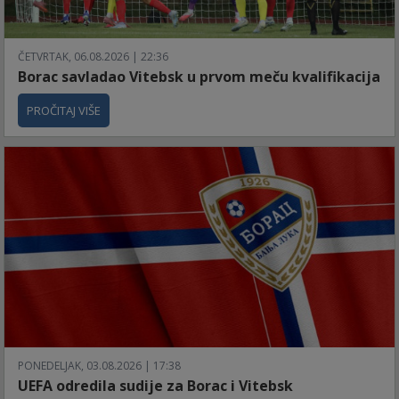
ČETVRTAK, 06.08.2026 | 22:36
Borac savladao Vitebsk u prvom meču kvalifikacija
PROČITAJ VIŠE
PONEDELJAK, 03.08.2026 | 17:38
UEFA odredila sudije za Borac i Vitebsk