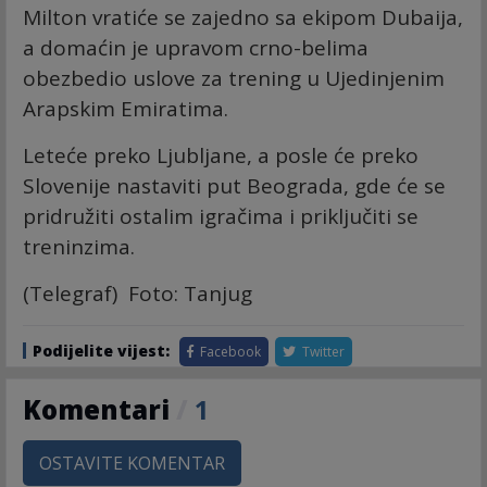
Milton vratiće se zajedno sa ekipom Dubaija,
a domaćin je upravom crno-belima
obezbedio uslove za trening u Ujedinjenim
Arapskim Emiratima.
Leteće preko Ljubljane, a posle će preko
Slovenije nastaviti put Beograda, gde će se
pridružiti ostalim igračima i priključiti se
treninzima.
(Telegraf) Foto: Tanjug
Podijelite vijest:
Facebook
Twitter
Komentari
/
1
OSTAVITE KOMENTAR