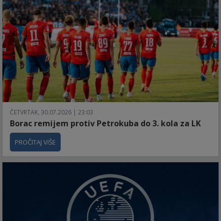
ČETVRTAK, 30.07.2026 | 23:03
Borac remijem protiv Petrokuba do 3. kola za LK
PROČITAJ VIŠE