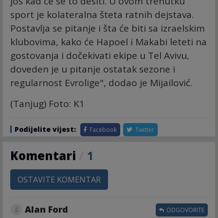
još kad će se to desiti. U ovom trenutku
sport je kolateralna šteta ratnih dejstava.
Postavlja se pitanje i šta će biti sa izraelskim
klubovima, kako će Hapoel i Makabi leteti na
gostovanja i dočekivati ekipe u Tel Avivu,
doveden je u pitanje ostatak sezone i
regularnost Evrolige", dodao je Mijailović.
(Tanjug) Foto: K1
Podijelite vijest:
Facebook
Twitter
Komentari
/
1
OSTAVITE KOMENTAR
Alan Ford
ODGOVORITE