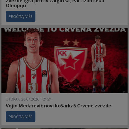
Zvezde igra protiv Žalgirisa, Partizan čeka
Olimpiju
PROČITAJ VIŠE
UTORAK, 28.07.2026 | 21:21
Vojin Medarević novi košarkaš Crvene zvezde
PROČITAJ VIŠE