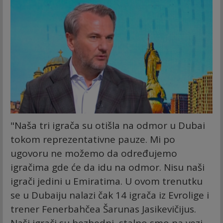
"Naša tri igrača su otišla na odmor u Dubai
tokom reprezentativne pauze. Mi po
ugovoru ne možemo da određujemo
igračima gde će da idu na odmor. Nisu naši
igrači jedini u Emiratima. U ovom trenutku
se u Dubaiju nalazi čak 14 igrača iz Evrolige i
trener Fenerbahčea Šarunas Jasikevičijus.
Naši igrači su bezbedni, stalno smo na vezi