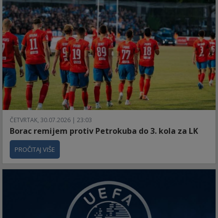
ČETVRTAK, 30.07.2026 | 23:03
Borac remijem protiv Petrokuba do 3. kola za LK
PROČITAJ VIŠE