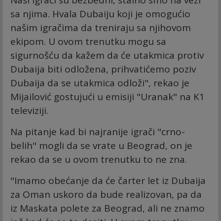
sa njima. Hvala Dubaiju koji je omogućio
našim igračima da treniraju sa njihovom
ekipom. U ovom trenutku mogu sa
sigurnošću da kažem da će utakmica protiv
Dubaija biti odložena, prihvatićemo poziv
Dubaija da se utakmica odloži", rekao je
Mijailović gostujući u emisiji "Uranak" na K1
televiziji.
Na pitanje kad bi najranije igrači "crno-
belih" mogli da se vrate u Beograd, on je
rekao da se u ovom trenutku to ne zna.
"Imamo obećanje da će čarter let iz Dubaija
za Oman uskoro da bude realizovan, pa da
iz Maskata polete za Beograd, ali ne znamo