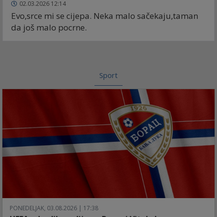
02.03.2026 12:14
Evo,srce mi se cijepa. Neka malo sačekaju,taman
da još malo pocrne.
Sport
PONEDELJAK, 03.08.2026 | 17:38