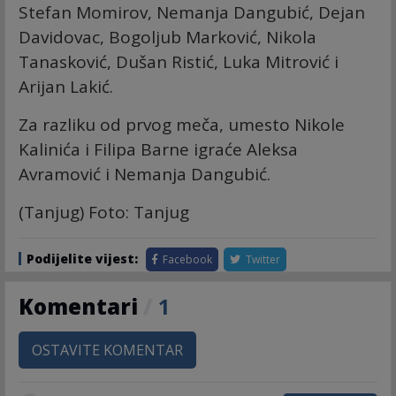
Stefan Momirov, Nemanja Dangubić, Dejan
Davidovac, Bogoljub Marković, Nikola
Tanasković, Dušan Ristić, Luka Mitrović i
Arijan Lakić.
Za razliku od prvog meča, umesto Nikole
Kalinića i Filipa Barne igraće Aleksa
Avramović i Nemanja Dangubić.
(Tanjug) Foto: Tanjug
Podijelite vijest:
Facebook
Twitter
Komentari
/
1
OSTAVITE KOMENTAR