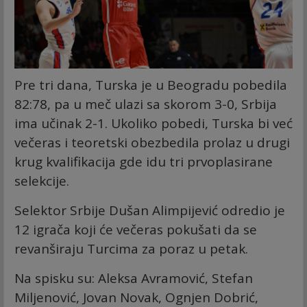
Pre tri dana, Turska je u Beogradu pobedila
82:78, pa u meč ulazi sa skorom 3-0, Srbija
ima učinak 2-1. Ukoliko pobedi, Turska bi već
večeras i teoretski obezbedila prolaz u drugi
krug kvalifikacija gde idu tri prvoplasirane
selekcije.
Selektor Srbije Dušan Alimpijević odredio je
12 igrača koji će večeras pokušati da se
revanširaju Turcima za poraz u petak.
Na spisku su: Aleksa Avramović, Stefan
Miljenović, Jovan Novak, Ognjen Dobrić,