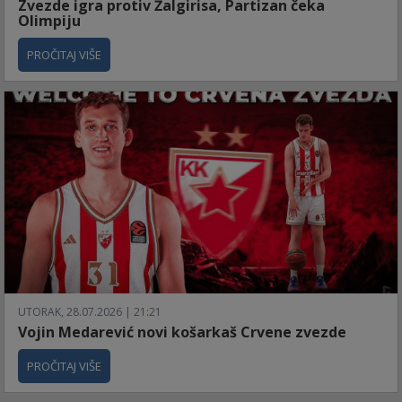
Zvezde igra protiv Žalgirisa, Partizan čeka
Olimpiju
PROČITAJ VIŠE
UTORAK, 28.07.2026 | 21:21
Vojin Medarević novi košarkaš Crvene zvezde
PROČITAJ VIŠE