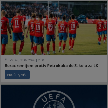
ČETVRTAK, 30.07.2026 | 23:03
Borac remijem protiv Petrokuba do 3. kola za LK
PROČITAJ VIŠE