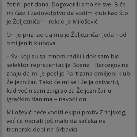
četiri, pet dana. Dogovorili smo se sve. Biće
mi čast i zadovoljstvo da vodim klub kao što
je Željezničar – rekao je Milošević.
On je priznao da mu je Željezničar jedan od
omiljenih klubova.
– Svi koji su sa mnom radili i dok sam bio
selektor reprezentacije Bosne i Hercegovine
znaju da mi je poslije Partizana omiljeni klub
Željezničar. Tako će mi se i želja ostvariti,
kad već nisam zaigrao za Željezničar u
igračkim danima – navodi on.
Milošević neće voditi ekipu protiv Zrinjskog,
već će morati još malo da sačeka na
trenerski debi na Grbavici.