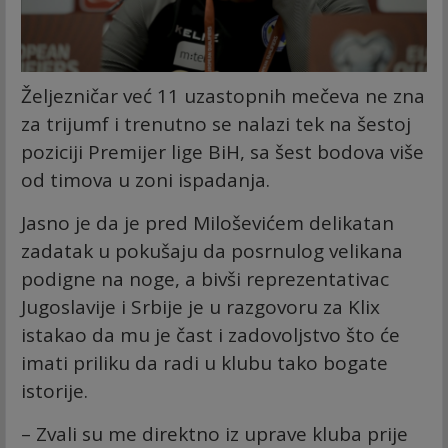
Željezničar već 11 uzastopnih mečeva ne zna
za trijumf i trenutno se nalazi tek na šestoj
poziciji Premijer lige BiH, sa šest bodova više
od timova u zoni ispadanja.
Jasno je da je pred Miloševićem delikatan
zadatak u pokušaju da posrnulog velikana
podigne na noge, a bivši reprezentativac
Jugoslavije i Srbije je u razgovoru za Klix
istakao da mu je čast i zadovoljstvo što će
imati priliku da radi u klubu tako bogate
istorije.
– Zvali su me direktno iz uprave kluba prije