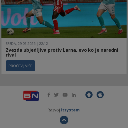
SREDA, 29.07.2026 | 22:12
Zvezda ubjedljiva protiv Larna, evo ko je naredni
rival
PROČITAJ VIŠE
Razvoj
itsystem
.