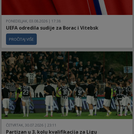
PONEDELJAK, 03.08.2026 | 17:38
UEFA odredila sudije za Borac i Vitebsk
PROČITAJ VIŠE
ČETVRTAK, 30.07.2026 | 23:11
Partizan u 3. kolu kvalifikacija za Ligu