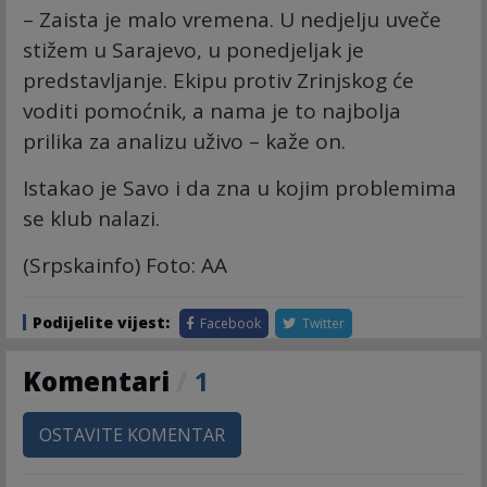
– Zaista je malo vremena. U nedjelju uveče
stižem u Sarajevo, u ponedjeljak je
predstavljanje. Ekipu protiv Zrinjskog će
voditi pomoćnik, a nama je to najbolja
prilika za analizu uživo – kaže on.
Istakao je Savo i da zna u kojim problemima
se klub nalazi.
(Srpskainfo) Foto: AA
Podijelite vijest:
Facebook
Twitter
Komentari
/
1
OSTAVITE KOMENTAR