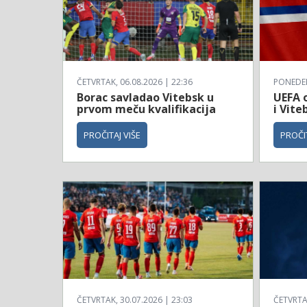
ČETVRTAK, 06.08.2026 | 22:36
PONEDELJ
Borac savladao Vitebsk u
UEFA o
prvom meču kvalifikacija
i Vite
PROČITAJ VIŠE
PROČIT
ČETVRTAK, 30.07.2026 | 23:03
ČETVRTAK