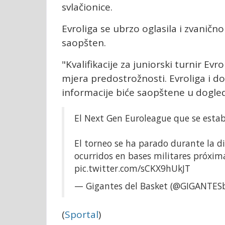
svlačionice.
Evroliga se ubrzo oglasila i zvaničn
saopšten.
"Kvalifikacije za juniorski turnir E
mjera predostrožnosti. Evroliga i d
informacije biće saopštene u dogled
El Next Gen Euroleague que se est
El torneo se ha parado durante la d
ocurridos en bases militares próxima
pic.twitter.com/sCKX9hUkJT
— Gigantes del Basket (@GIGANTES
(
Sportal
)