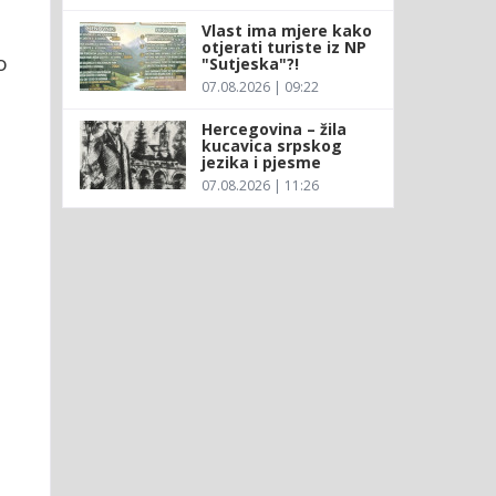
Vlast ima mjere kako
otjerati turiste iz NP
o
"Sutjeska"?!
07.08.2026 | 09:22
Hercegovina – žila
o
kucavica srpskog
jezika i pjesme
07.08.2026 | 11:26