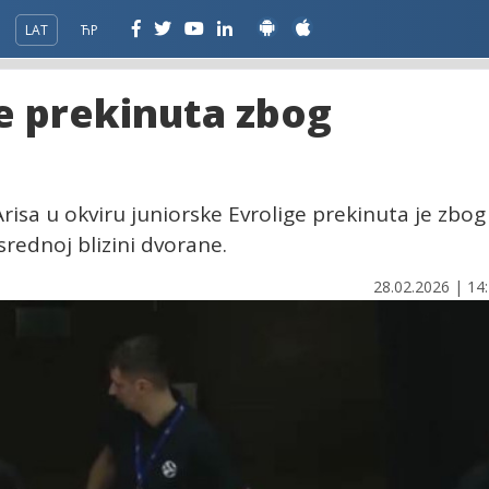
LAT
ЋР
e prekinuta zbog
sa u okviru juniorske Evrolige prekinuta je zbog
ednoj blizini dvorane.
28.02.2026 | 14