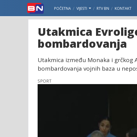
POČETNA
VIJESTI
RTV BN
KONTAKT
Utakmica Evrolig
bombardovanja
Utakmica između Monaka i grčkog Ari
bombardovanja vojnih baza u neposr
SPORT