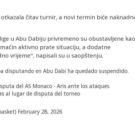
o otkazala čitav turnir, a novi termin biće naknadn
vrolige u Abu Dabiju privremeno su obustavljene ka
omaćin aktivno prate situaciju, a dodatne
no vrijeme", napisali su u saopštenju.
aba disputando en Abu Dabi ha quedado suspendido.
isputa del AS Monaco - Aris ante los ataques
s al lugar de disputa del torneo
basket)
February 28, 2026