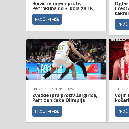
Borac remijem protiv
Oglas
Petrokuba do 3. kola za LK
učestv
takmi
PROČITAJ VIŠE
PROČIT
SREDA, 29.07.2026 | 10:57
UTORAK, 
Zvezde igra protiv Žalgirisa,
Vojin
Partizan čeka Olimpiju
košar
PROČITAJ VIŠE
PROČIT