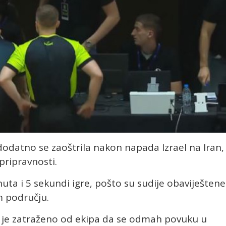
dodatno se zaoštrila nakon napada Izrael na Iran,
pripravnosti.
ta i 5 sekundi igre, pošto su sudije obaviještene
 području.
je zatraženo od ekipa da se odmah povuku u