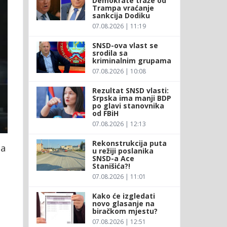
Demokrate traže od
Trampa vraćanje
sankcija Dodiku
07.08.2026 | 11:19
SNSD-ova vlast se
srodila sa
kriminalnim grupama
07.08.2026 | 10:08
Rezultat SNSD vlasti:
Srpska ima manji BDP
po glavi stanovnika
od FBiH
07.08.2026 | 12:13
Rekonstrukcija puta
 a
u režiji poslanika
SNSD-a Ace
Stanišića?!
07.08.2026 | 11:01
Kako će izgledati
novo glasanje na
biračkom mjestu?
07.08.2026 | 12:51