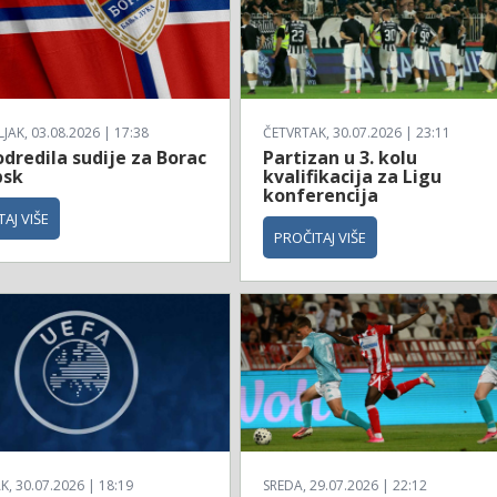
AK, 03.08.2026 | 17:38
ČETVRTAK, 30.07.2026 | 23:11
dredila sudije za Borac
Partizan u 3. kolu
bsk
kvalifikacija za Ligu
konferencija
AJ VIŠE
PROČITAJ VIŠE
, 30.07.2026 | 18:19
SREDA, 29.07.2026 | 22:12