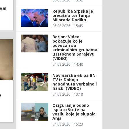
06.08.2026 | 13:32
val
Republika Srpska je
privatna teritorija
Milorada Dodika
05.08.2026 | 15:49
Berjan: Video
pokazuje ko je
povezan sa
kriminalnim grupama
u Istočnom Sarajevu
(VIDEO)
04.08.2026 | 14:40
Novinarska ekipa BN
TV iz Doboja
napadnuta verbalno i
fizički (VIDEO)
04.08.2026 | 13:18
v
Osiguranje odbilo
isplatu štete na
vozilu koje je slupala
Anja
04.08.2026 | 15:23