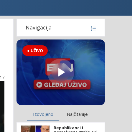
Navigacija
● UŽIVO
:17
Izdvojeno
Najčitanije
Republikanci i