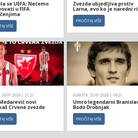
ila se UEFA: Nećemo
Zvezda ubjedljiva protiv
ovati u FIFA
Larna, evo ko je naredni ri
čenjima
PROČITAJ VIŠE
AJ VIŠE
28.07.2026 | 21:21
SUBOTA, 25.07.2026 | 18:21
 Medarević novi
Umro legendarni Branisla
kaš Crvene zvezde
Bodo Drobnjak
AJ VIŠE
PROČITAJ VIŠE