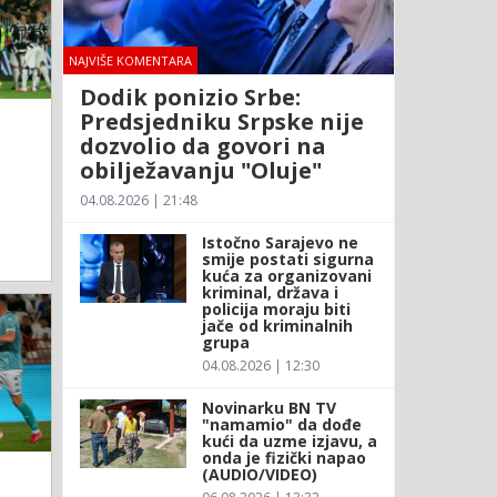
NAJVIŠE KOMENTARA
Dodik ponizio Srbe:
Predsjedniku Srpske nije
dozvolio da govori na
obilježavanju "Oluje"
04.08.2026 | 21:48
Istočno Sarajevo ne
smije postati sigurna
kuća za organizovani
kriminal, država i
policija moraju biti
jače od kriminalnih
grupa
04.08.2026 | 12:30
Novinarku BN TV
"namamio" da dođe
kući da uzme izjavu, a
onda je fizički napao
(AUDIO/VIDEO)