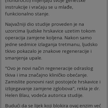
(hondrociti) mijenjaju svoje genetske
instrukcije i vraćaju se u mlađe,
funkcionalno stanje.
Najvažniji dio studije proveden je na
uzorcima ljudske hrskavice uzetim tokom
operacija zamjene koljena. Nakon samo
jedne sedmice izlaganja tretmanu, ljudsko
tkivo pokazalo je znakove regeneracije i
smanjenja upale.
"Ovo je novi način regeneracije odraslog
tkiva i ima značajno kliničko obećanje.
Zamislite ponovni rast postojeće hrskavice i
izbjegavanje zamjene zglobova", rekla je dr.
Helen Blau, vodeća autorica studije.
Budući da se lijek koji blokira ovaj enzim već