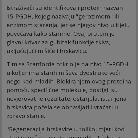
Istraživači su identifikovali protein nazvan
15-PGDH, kojeg nazivaju "gerozimom" ili
enzimom starenja, jer se njegov nivo u tijelu
povećava kako starimo. Ovaj protein je
glavni krivac za gubitak funkcije tkiva,
uključujući mišiće i hrskavicu.
Tim sa Stanforda otkrio je da nivo 15-PGDH
u koljenima starih miševa dvostruko veći
nego kod mladih. Blokiranjem ovog proteina
pomoću specifične molekule, postigli su
nevjerovatne rezultate: ostarjela, istanjena
hrskavica počela se obnavljati i vraćati u
zdravo stanje.
"Regeneracija hrskavice u tolikoj mjeri kod
starijih miševa nas je iznenadila. Efekat je