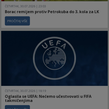
ČETVRTAK, 30.07.2026 | 23:03
Borac remijem protiv Petrokuba do 3. kola za LK
PROČITAJ VIŠE
ČETVRTAK, 30.07.2026 | 18:19
Oglasila se UEFA: Nećemo učestvovati u FIFA
takmičenjima