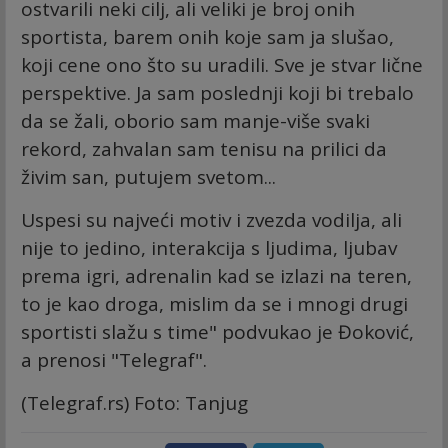
ostvarili neki cilj, ali veliki je broj onih
sportista, barem onih koje sam ja slušao,
koji cene ono što su uradili. Sve je stvar lične
perspektive. Ja sam poslednji koji bi trebalo
da se žali, oborio sam manje-više svaki
rekord, zahvalan sam tenisu na prilici da
živim san, putujem svetom...
Uspesi su najveći motiv i zvezda vodilja, ali
nije to jedino, interakcija s ljudima, ljubav
prema igri, adrenalin kad se izlazi na teren,
to je kao droga, mislim da se i mnogi drugi
sportisti slažu s time" podvukao je Đoković,
a prenosi "Telegraf".
(Telegraf.rs) Foto: Tanjug