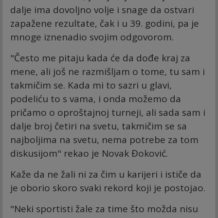
dalje ima dovoljno volje i snage da ostvari
zapažene rezultate, čak i u 39. godini, pa je
mnoge iznenadio svojim odgovorom.
"Često me pitaju kada će da dođe kraj za
mene, ali još ne razmišljam o tome, tu sam i
takmičim se. Kada mi to sazri u glavi,
podeliću to s vama, i onda možemo da
pričamo o oproštajnoj turneji, ali sada sam i
dalje broj četiri na svetu, takmičim se sa
najboljima na svetu, nema potrebe za tom
diskusijom" rekao je Novak Đoković.
Kaže da ne žali ni za čim u karijeri i ističe da
je oborio skoro svaki rekord koji je postojao.
"Neki sportisti žale za time što možda nisu