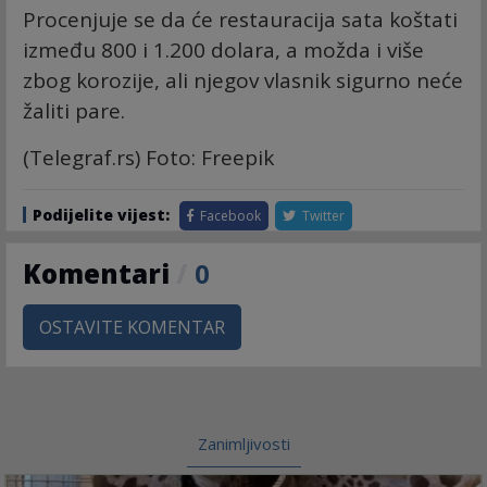
Procenjuje se da će restauracija sata koštati
između 800 i 1.200 dolara, a možda i više
zbog korozije, ali njegov vlasnik sigurno neće
žaliti pare.
(
Telegraf.rs
) Foto: Freepik
Podijelite vijest:
Facebook
Twitter
Komentari
/
0
OSTAVITE KOMENTAR
Zanimljivosti