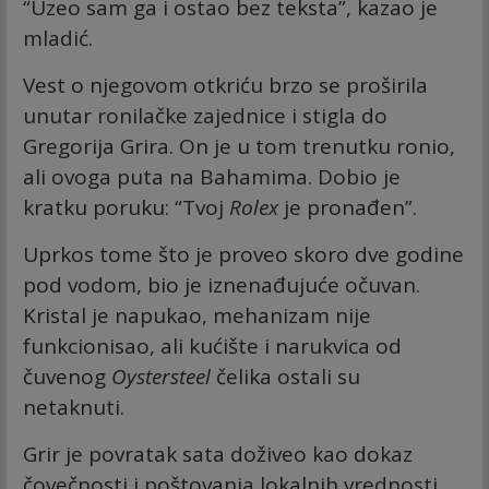
“Uzeo sam ga i ostao bez teksta”, kazao je
mladić.
Vest o njegovom otkriću brzo se proširila
unutar ronilačke zajednice i stigla do
Gregorija Grira. On je u tom trenutku ronio,
ali ovoga puta na Bahamima. Dobio je
kratku poruku: “Tvoj
Rolex
je pronađen”.
Uprkos tome što je proveo skoro dve godine
pod vodom, bio je iznenađujuće očuvan.
Kristal je napukao, mehanizam nije
funkcionisao, ali kućište i narukvica od
čuvenog
Oystersteel
čelika ostali su
netaknuti.
Grir je povratak sata doživeo kao dokaz
čovečnosti i poštovanja lokalnih vrednosti.