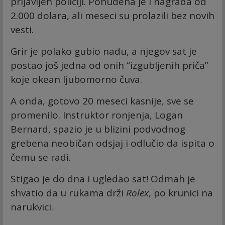
prijavljen policiji. Ponuđena je i nagrada od
2.000 dolara, ali meseci su prolazili bez novih
vesti.
Grir je polako gubio nadu, a njegov sat je
postao još jedna od onih “izgubljenih priča”
koje okean ljubomorno čuva.
A onda, gotovo 20 meseci kasnije, sve se
promenilo. Instruktor ronjenja, Logan
Bernard, spazio je u blizini podvodnog
grebena neobičan odsjaj i odlučio da ispita o
čemu se radi.
Stigao je do dna i ugledao sat! Odmah je
shvatio da u rukama drži
Rolex
, po krunici na
narukvici.