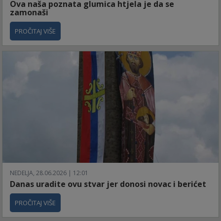
Ova naša poznata glumica htjela je da se
zamonaši
PROČITAJ VIŠE
NEDELJA, 28.06.2026 | 12:01
Danas uradite ovu stvar jer donosi novac i berićet
PROČITAJ VIŠE