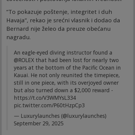
“To pokazuje poštenje, integritet i duh
Havaja“, rekao je srećni vlasnik i dodao da
Bernard nije želeo da preuze obećanu
nagradu.
An eagle-eyed diving instructor found a
@ROLEX
that had been lost for nearly two
years at the bottom of the Pacific Ocean in
Kauai. He not only reunited the timepiece,
still in one piece, with its overjoyed owner
but also turned down a $2,000 reward -
https://t.co/V3WMYsL334
pic.twitter.com/P60tHzpCp3
— Luxurylaunches (@luxurylaunches)
September 29, 2025