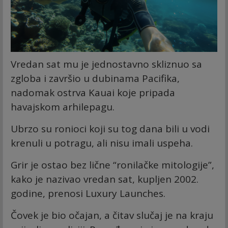
Vredan sat mu je jednostavno skliznuo sa
zgloba i završio u dubinama Pacifika,
nadomak ostrva Kauai koje pripada
havajskom arhilepagu.
Ubrzo su ronioci koji su tog dana bili u vodi
krenuli u potragu, ali nisu imali uspeha.
Grir je ostao bez lične “ronilačke mitologije”,
kako je nazivao vredan sat, kupljen 2002.
godine, prenosi Luxury Launches.
Čovek je bio očajan, a čitav slučaj je na kraju