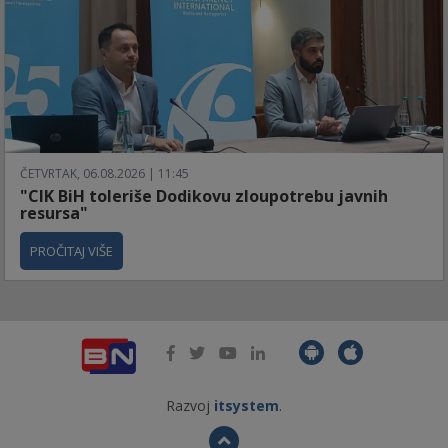
ČETVRTAK, 06.08.2026 | 11:45
"CIK BiH toleriše Dodikovu zloupotrebu javnih
resursa"
PROČITAJ VIŠE
Razvoj
itsystem
.