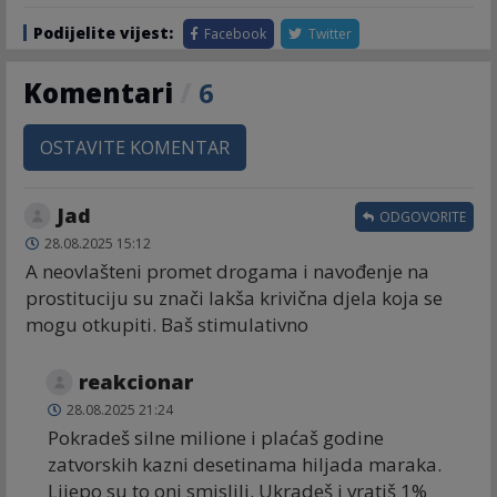
Podijelite vijest:
Facebook
Twitter
Komentari
/
6
OSTAVITE KOMENTAR
Jad
ODGOVORITE
28.08.2025 15:12
A neovlašteni promet drogama i navođenje na
prostituciju su znači lakša krivična djela koja se
mogu otkupiti. Baš stimulativno
reakcionar
28.08.2025 21:24
Pokradeš silne milione i plaćaš godine
zatvorskih kazni desetinama hiljada maraka.
Lijepo su to oni smislili. Ukradeš i vratiš 1%