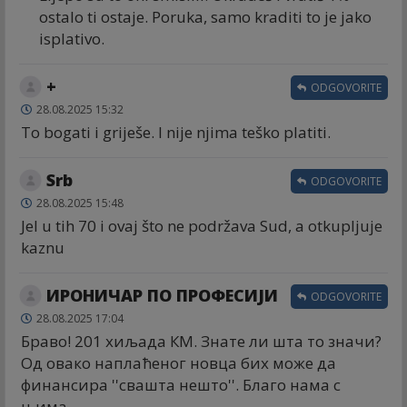
ostalo ti ostaje. Poruka, samo kraditi to je jako
isplativo.
+
ODGOVORITE
28.08.2025 15:32
To bogati i griješe. I nije njima teško platiti.
Srb
ODGOVORITE
28.08.2025 15:48
Jel u tih 70 i ovaj što ne podržava Sud, a otkupljuje
kaznu
ИРОНИЧАР ПО ПРОФЕСИЈИ
ODGOVORITE
28.08.2025 17:04
Браво! 201 хиљада КМ. Знате ли шта то значи?
Од овако наплаћеног новца бих може да
финансира ''свашта нешто''. Благо нама с
њима.