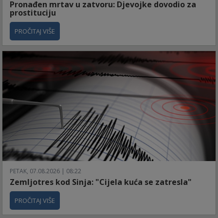
Pronađen mrtav u zatvoru: Djevojke dovodio za
prostituciju
PROČITAJ VIŠE
PETAK, 07.08.2026 | 08:22
Zemljotres kod Sinja: "Cijela kuća se zatresla"
PROČITAJ VIŠE