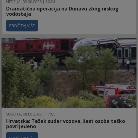
NEDELJA, 09.08.2026 | 10:24
Dramatična operacija na Dunavu zbog niskog
vodostaja
PROČITAJ VIŠE
SUBOTA, 08.08.2026 | 17:05
Hrvatska: Težak sudar vozova, šest osoba teško
povrijeđeno
PROČITAJ VIŠE