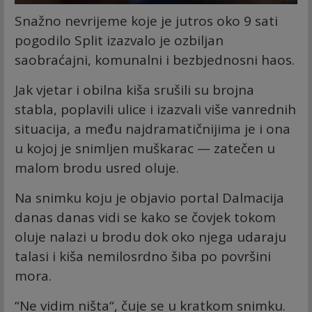
Snažno nevrijeme koje je jutros oko 9 sati
pogodilo Split izazvalo je ozbiljan
saobraćajni, komunalni i bezbjednosni haos.
Jak vjetar i obilna kiša srušili su brojna
stabla, poplavili ulice i izazvali više vanrednih
situacija, a među najdramatičnijima je i ona
u kojoj je snimljen muškarac — zatečen u
malom brodu usred oluje.
Na snimku koju je objavio portal Dalmacija
danas danas vidi se kako se čovjek tokom
oluje nalazi u brodu dok oko njega udaraju
talasi i kiša nemilosrdno šiba po površini
mora.
“Ne vidim ništa“, čuje se u kratkom snimku.