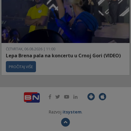
ČETVRTAK, 06.08.2026 | 11:00
Lepa Brena pala na koncertu u Crnoj Gori (VIDEO)
PROČITAJ VIŠE
Razvoj
itsystem
.