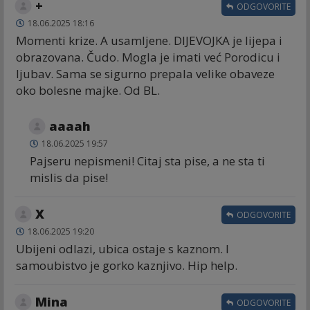
+
ODGOVORITE
18.06.2025 18:16
Momenti krize. A usamljene. DIJEVOJKA je lijepa i
obrazovana. Čudo. Mogla je imati već Porodicu i
ljubav. Sama se sigurno prepala velike obaveze
oko bolesne majke. Od BL.
aaaah
18.06.2025 19:57
Pajseru nepismeni! Citaj sta pise, a ne sta ti
mislis da pise!
X
ODGOVORITE
18.06.2025 19:20
Ubijeni odlazi, ubica ostaje s kaznom. I
samoubistvo je gorko kaznjivo. Hip help.
Mina
ODGOVORITE