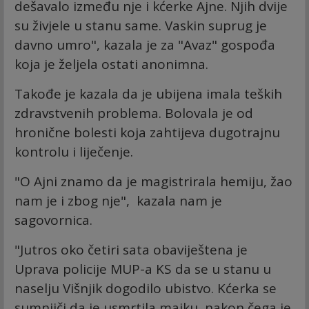
dešavalo između nje i kćerke Ajne. Njih dvije
su živjele u stanu same. Vaskin suprug je
davno umro", kazala je za "Avaz" gospođa
koja je željela ostati anonimna.
Takođe je kazala da je ubijena imala teških
zdravstvenih problema. Bolovala je od
hronične bolesti koja zahtijeva dugotrajnu
kontrolu i liječenje.
"O Ajni znamo da je magistrirala hemiju, žao
nam je i zbog nje", kazala nam je
sagovornica.
"Jutros oko četiri sata obaviještena je
Uprava policije MUP-a KS da se u stanu u
naselju Višnjik dogodilo ubistvo. Kćerka se
sumnjiči da je usmrtila majku, nakon čega je