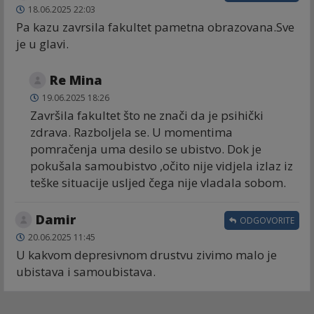
18.06.2025 22:03
Pa kazu zavrsila fakultet pametna obrazovana.Sve
je u glavi.
Re Mina
19.06.2025 18:26
Završila fakultet što ne znači da je psihički
zdrava. Razboljela se. U momentima
pomračenja uma desilo se ubistvo. Dok je
pokušala samoubistvo ,očito nije vidjela izlaz iz
teške situacije usljed čega nije vladala sobom.
Damir
ODGOVORITE
20.06.2025 11:45
U kakvom depresivnom drustvu zivimo malo je
ubistava i samoubistava.