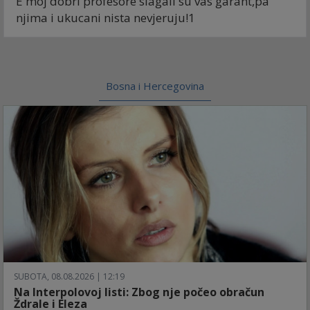
E moj dobri profesore slagali su vas garant,pa
njima i ukucani nista nevjeruju!1
Bosna i Hercegovina
SUBOTA, 08.08.2026 | 12:19
Na Interpolovoj listi: Zbog nje počeo obračun
Ždrale i Eleza