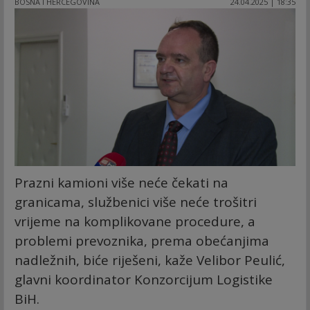
BOSNA I HERCEGOVINA
24.04.2025 | 18:35
Prazni kamioni više neće čekati na
granicama, službenici više neće trošitri
vrijeme na komplikovane procedure, a
problemi prevoznika, prema obećanjima
nadležnih, biće riješeni, kaže Velibor Peulić,
glavni koordinator Konzorcijum Logistike
BiH.