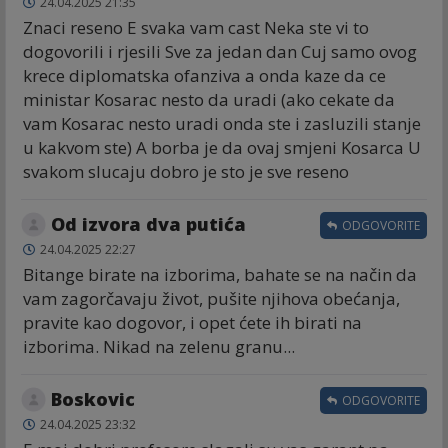
24.04.2025 21:35
Znaci reseno E svaka vam cast Neka ste vi to
dogovorili i rjesili Sve za jedan dan Cuj samo ovog
krece diplomatska ofanziva a onda kaze da ce
ministar Kosarac nesto da uradi (ako cekate da
vam Kosarac nesto uradi onda ste i zasluzili stanje
u kakvom ste) A borba je da ovaj smjeni Kosarca U
svakom slucaju dobro je sto je sve reseno
Od izvora dva putića
ODGOVORITE
24.04.2025 22:27
Bitange birate na izborima, bahate se na način da
vam zagorčavaju život, pušite njihova obećanja,
pravite kao dogovor, i opet ćete ih birati na
izborima. Nikad na zelenu granu...
Boskovic
ODGOVORITE
24.04.2025 23:32