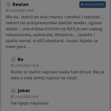
Realan
ODGOVORITE
24.04.2025 18:53
Ma da , dobili po koju marku i sendvič i odustali....
nekom od autoprevoznika obećali tender, ugovor
dobar.... ova država (mislim na BiH) je san svakog
robovlasnika, autokrate, diktatora.... zavadis i
ojadis narod, srušiš standard, i kupis bijedu za
male pare.....
Re
24.04.2025 19:29
Koliko si realno napisao svaka čast druze. Bas je
tako u ovoj zemlji lopova na vlasti.
Joker
24.04.2025 19:35
Sve lijepo napisano