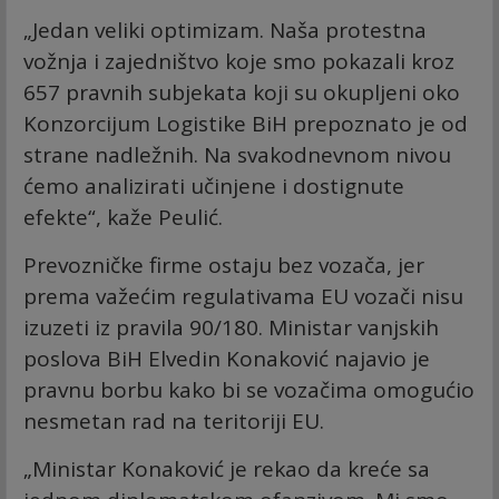
„Jedan veliki optimizam. Naša protestna
vožnja i zajedništvo koje smo pokazali kroz
657 pravnih subjekata koji su okupljeni oko
Konzorcijum Logistike BiH prepoznato je od
strane nadležnih. Na svakodnevnom nivou
ćemo analizirati učinjene i dostignute
efekte“, kaže Peulić.
Prevozničke firme ostaju bez vozača, jer
prema važećim regulativama EU vozači nisu
izuzeti iz pravila 90/180. Ministar vanjskih
poslova BiH Elvedin Konaković najavio je
pravnu borbu kako bi se vozačima omogućio
nesmetan rad na teritoriji EU.
„Ministar Konaković je rekao da kreće sa