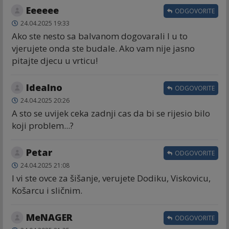
Eeeeee
ODGOVORITE
24.04.2025 19:33
Ako ste nesto sa balvanom dogovarali I u to
vjerujete onda ste budale. Ako vam nije jasno
pitajte djecu u vrticu!
Idealno
ODGOVORITE
24.04.2025 20:26
A sto se uvijek ceka zadnji cas da bi se rijesio bilo
koji problem...?
Petar
ODGOVORITE
24.04.2025 21:08
I vi ste ovce za šišanje, verujete Dodiku, Viskovicu,
Košarcu i sličnim.
MeNAGER
ODGOVORITE