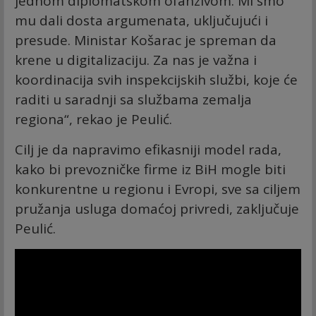
jednom diplomatskom ofanzivom. Mi smo
mu dali dosta argumenata, uključujući i
presude. Ministar Košarac je spreman da
krene u digitalizaciju. Za nas je važna i
koordinacija svih inspekcijskih službi, koje će
raditi u saradnji sa službama zemalja
regiona“, rekao je Peulić.
Cilj je da napravimo efikasniji model rada,
kako bi prevozničke firme iz BiH mogle biti
konkurentne u regionu i Evropi, sve sa ciljem
pružanja usluga domaćoj privredi, zaključuje
Peulić.