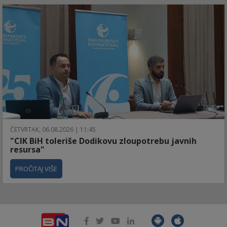
ČETVRTAK, 06.08.2026 | 11:45
"CIK BiH toleriše Dodikovu zloupotrebu javnih
resursa"
PROČITAJ VIŠE