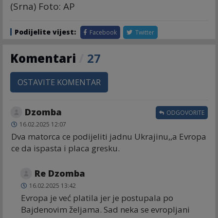
(Srna) Foto: AP
Podijelite vijest:
Facebook
Twitter
Komentari
/
27
OSTAVITE KOMENTAR
Dzomba
ODGOVORITE
16.02.2025 12:07
Dva matorca ce podijeliti jadnu Ukrajinu,,a Evropa
ce da ispasta i placa gresku.
Re Dzomba
16.02.2025 13:42
Evropa je već platila jer je postupala po
Bajdenovim željama. Sad neka se evropljani