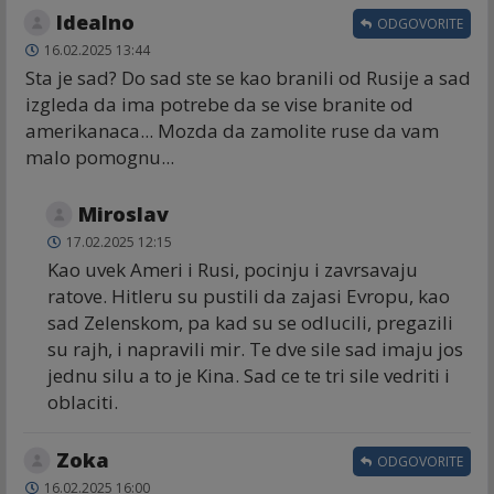
Idealno
ODGOVORITE
16.02.2025 13:44
Sta je sad? Do sad ste se kao branili od Rusije a sad
izgleda da ima potrebe da se vise branite od
amerikanaca... Mozda da zamolite ruse da vam
malo pomognu...
Miroslav
17.02.2025 12:15
Kao uvek Ameri i Rusi, pocinju i zavrsavaju
ratove. Hitleru su pustili da zajasi Evropu, kao
sad Zelenskom, pa kad su se odlucili, pregazili
su rajh, i napravili mir. Te dve sile sad imaju jos
jednu silu a to je Kina. Sad ce te tri sile vedriti i
oblaciti.
Zoka
ODGOVORITE
16.02.2025 16:00