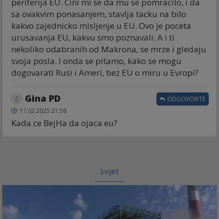
periferija EU. Cini mi se da mu se pomracilo, i da
sa ovakvim ponasanjem, stavlja tacku na bilo
kakvo zajednicko misljenje u EU. Ovo je poceta
urusavanja EU, kakvu smo poznavali. A i ti
nekoliko odabranih od Makrona, se mrze i gledaju
svoja posla. I onda se pitamo, kako se mogu
dogovarati Rusi i Ameri, bez EU o miru u Evropi?
Gina PD
ODGOVORITE
17.02.2025 21:58
Kada ce BejHa da ojaca eu?
Svijet