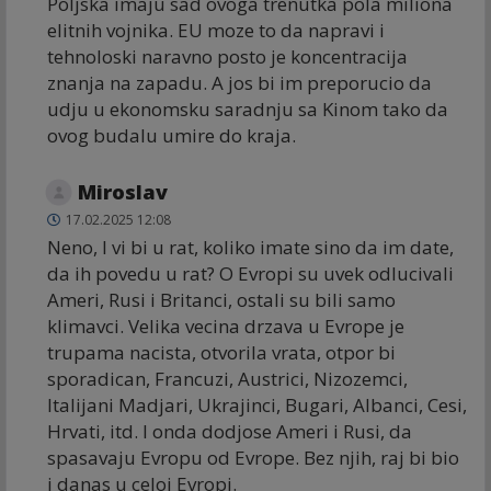
Poljska imaju sad ovoga trenutka pola miliona
elitnih vojnika. EU moze to da napravi i
tehnoloski naravno posto je koncentracija
znanja na zapadu. A jos bi im preporucio da
udju u ekonomsku saradnju sa Kinom tako da
ovog budalu umire do kraja.
Miroslav
17.02.2025 12:08
Neno, I vi bi u rat, koliko imate sino da im date,
da ih povedu u rat? O Evropi su uvek odlucivali
Ameri, Rusi i Britanci, ostali su bili samo
klimavci. Velika vecina drzava u Evrope je
trupama nacista, otvorila vrata, otpor bi
sporadican, Francuzi, Austrici, Nizozemci,
Italijani Madjari, Ukrajinci, Bugari, Albanci, Cesi,
Hrvati, itd. I onda dodjose Ameri i Rusi, da
spasavaju Evropu od Evrope. Bez njih, raj bi bio
i danas u celoj Evropi.