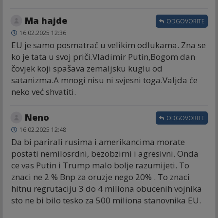
Ma hajde
ODGOVORITE
16.02.2025 12:36
EU je samo posmatrač u velikim odlukama. Zna se
ko je tata u svoj priči.Vladimir Putin,Bogom dan
čovjek koji spašava zemaljsku kuglu od
satanizma.A mnogi nisu ni svjesni toga.Valjda će
neko već shvatiti.
Neno
ODGOVORITE
16.02.2025 12:48
Da bi parirali rusima i amerikancima morate
postati nemilosrdni, bezobzirni i agresivni. Onda
ce vas Putin i Trump malo bolje razumijeti. To
znaci ne 2 % Bnp za oruzje nego 20% . To znaci
hitnu regrutaciju 3 do 4 miliona obucenih vojnika
sto ne bi bilo tesko za 500 miliona stanovnika EU.