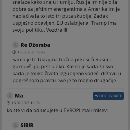
snalaze kako znaju i umiju. Rusija im nije bila
dobra sa jeftinim energentima a Amerika im je
naplaćivala to isto tri puta skuplje. Zadak
uspješno obavljen, EU oslabljena, Tramp ima
svoju politiku. Vozdra!!!!
Re Džomba
16.02.2025 13:43
Sama je to Ukrajina tražila prkoseći Rusiji i
gurnuvši joj prst u oko. Kasno je sada za svo
kada je toliko života izgubljeno vodeći državu u
pogrešnom pravcu. Sve je to moglo drugačije.
Ma
ODGOVORITE
16.02.2025 12:08
ko ste vi da odlucujete u EVROPI mali misevi
SIBIR