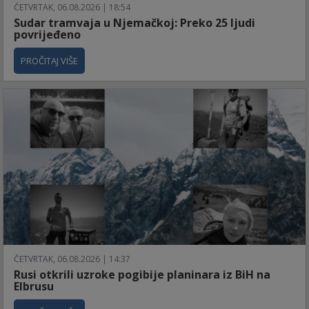
ČETVRTAK, 06.08.2026 | 18:54
Sudar tramvaja u Njemačkoj: Preko 25 ljudi
povrijeđeno
PROČITAJ VIŠE
ČETVRTAK, 06.08.2026 | 14:37
Rusi otkrili uzroke pogibije planinara iz BiH na
Elbrusu