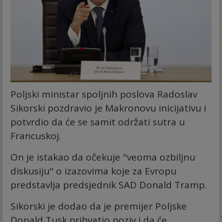
Poljski ministar spoljnih poslova Radoslav
Sikorski pozdravio je Makronovu inicijativu i
potvrdio da će se samit održati sutra u
Francuskoj.
On je istakao da očekuje "veoma ozbiljnu
diskusiju" o izazovima koje za Evropu
predstavlja predsjednik SAD Donald Tramp.
Sikorski je dodao da je premijer Poljske
Donald Tusk prihvatio poziv i da će