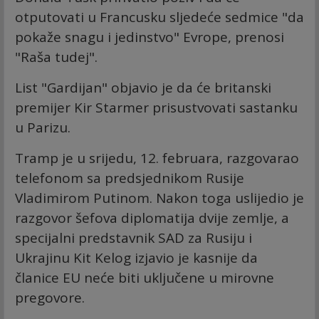
otputovati u Francusku sljedeće sedmice "da
pokaže snagu i jedinstvo" Evrope, prenosi
"Raša tudej".
List "Gardijan" objavio je da će britanski
premijer Kir Starmer prisustvovati sastanku
u Parizu.
Tramp je u srijedu, 12. februara, razgovarao
telefonom sa predsjednikom Rusije
Vladimirom Putinom. Nakon toga uslijedio je
razgovor šefova diplomatija dvije zemlje, a
specijalni predstavnik SAD za Rusiju i
Ukrajinu Kit Kelog izjavio je kasnije da
članice EU neće biti uključene u mirovne
pregovore.