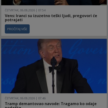
ČETVRTAK, 06.08.2026 | 07:54
Vens: Iranci su izuzetno teški ljudi, pregovori će
potrajati
PROČITAJ VIŠE
ČETVRTAK, 06.08.2026 | 07:46
Tramp demantovao navode: Tragamo ko odaje
podatke