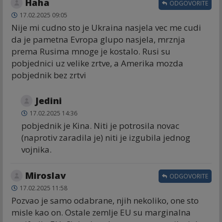
Haha
ODGOVORITE
17.02.2025 09:05
Nije mi cudno sto je Ukraina nasjela vec me cudi
da je pametna Evropa glupo nasjela, mrznja
prema Rusima mnoge je kostalo. Rusi su
pobjednici uz velike zrtve, a Amerika mozda
pobjednik bez zrtvi
Jedini
17.02.2025 14:36
pobjednik je Kina. Niti je potrosila novac
(naprotiv zaradila je) niti je izgubila jednog
vojnika.
Miroslav
ODGOVORITE
17.02.2025 11:58
Pozvao je samo odabrane, njih nekoliko, one sto
misle kao on. Ostale zemlje EU su marginalna