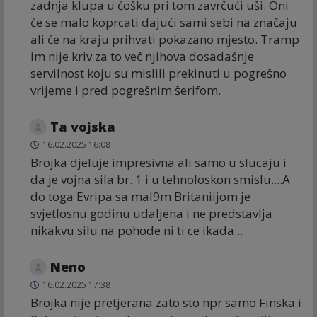
zadnja klupa u ćošku pri tom zavrčući uši. Oni
će se malo koprcati dajući sami sebi na značaju
ali će na kraju prihvati pokazano mjesto. Tramp
im nije kriv za to več njihova dosadašnje
servilnost koju su mislili prekinuti u pogrešno
vrijeme i pred pogrešnim šerifom.
Ta vojska
16.02.2025 16:08
Brojka djeluje impresivna ali samo u slucaju i
da je vojna sila br. 1 i u tehnoloskon smislu....A
do toga Evripa sa mal9m Britaniijom je
svjetlosnu godinu udaljena i ne predstavlja
nikakvu silu na pohode ni ti ce ikada...
Neno
16.02.2025 17:38
Brojka nije pretjerana zato sto npr samo Finska i