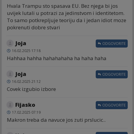
Hvala Trampu sto spasava EU. Bez njega bi jos
uvijek lutali u potrazi za jedinstvom i identitetom.
To samo potkrepljuje teoriju da i jedan idiot moze
pokrenuti dobre stvari
Joja
ODGOVORITE
16.02.2025 17:18
Hahhaa hahha hahahahaha ha haha haha
Joja
ODGOVORITE
16.02.2025 21:12
Covek izgubio izbore
Fijasko
ODGOVORITE
17.02.2025 07:19
Makron treba da navuce jos zuti prslucic..