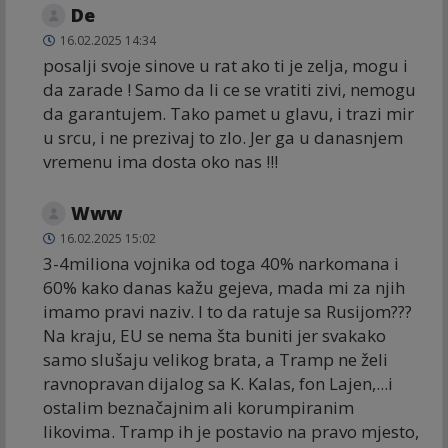
De
16.02.2025 14:34
posalji svoje sinove u rat ako ti je zelja, mogu i
da zarade ! Samo da li ce se vratiti zivi, nemogu
da garantujem. Tako pamet u glavu, i trazi mir
u srcu, i ne prezivaj to zlo. Jer ga u danasnjem
vremenu ima dosta oko nas !!!
Www
16.02.2025 15:02
3-4miliona vojnika od toga 40% narkomana i
60% kako danas kažu gejeva, mada mi za njih
imamo pravi naziv. I to da ratuje sa Rusijom???
Na kraju, EU se nema šta buniti jer svakako
samo slušaju velikog brata, a Tramp ne želi
ravnopravan dijalog sa K. Kalas, fon Lajen,...i
ostalim beznačajnim ali korumpiranim
likovima. Tramp ih je postavio na pravo mjesto,