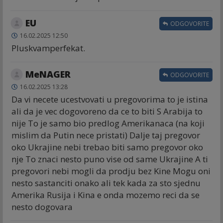
EU
ODGOVORITE
16.02.2025 12:50
Pluskvamperfekat.
MeNAGER
ODGOVORITE
16.02.2025 13:28
Da vi necete ucestvovati u pregovorima to je istina
ali da je vec dogovoreno da ce to biti S Arabija to
nije To je samo bio predlog Amerikanaca (na koji
mislim da Putin nece pristati) Dalje taj pregovor
oko Ukrajine nebi trebao biti samo pregovor oko
nje To znaci nesto puno vise od same Ukrajine A ti
pregovori nebi mogli da prodju bez Kine Mogu oni
nesto sastanciti onako ali tek kada za sto sjednu
Amerika Rusija i Kina e onda mozemo reci da se
nesto dogovara