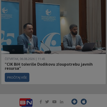
ČETVRTAK, 06.08.2026 | 11:45
"CIK BiH toleriše Dodikovu zloupotrebu javnih
resursa"
PROČITAJ VIŠE