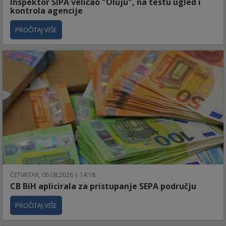
Inspektor SIPA veličao "Oluju", na testu ugled i
kontrola agencije
PROČITAJ VIŠE
ČETVRTAK, 06.08.2026 | 14:18
CB BiH aplicirala za pristupanje SEPA području
PROČITAJ VIŠE