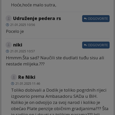
Hoće,hoće malo sutra,
Udruženje pedera rs
ODGOVORITE
21.01.2025 10:56
Pocelo je
niki
ODGOVORITE
21.01.2025 10:57
Hmmm.Šta sad? Naučili ste dudlati tuđu sisu ali
nestade mlijeka.???
Re Niki
21.01.2025 11:46
Toliko dobivali a Dodik je toliko pogrdnih rijeci
izgovorio prema Ambasadoru SADa u BiH.
Koliko je on odvojijo za svoj narod i koliko je
obećao Plate penzije običnim gradjanima??? Šta
je radijo on i drugi sa tolikim parama??? Jeli