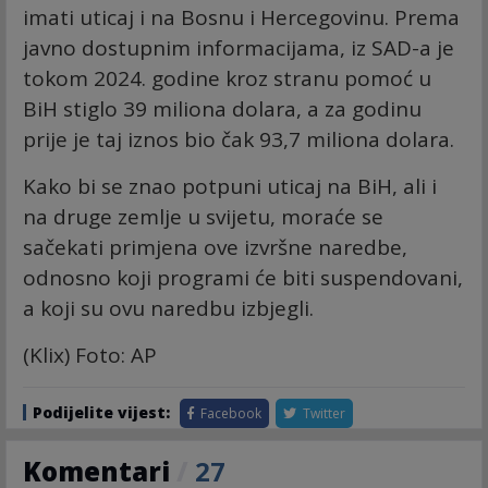
imati uticaj i na Bosnu i Hercegovinu. Prema
javno dostupnim informacijama, iz SAD-a je
tokom 2024. godine kroz stranu pomoć u
BiH stiglo 39 miliona dolara, a za godinu
prije je taj iznos bio čak 93,7 miliona dolara.
Kako bi se znao potpuni uticaj na BiH, ali i
na druge zemlje u svijetu, moraće se
sačekati primjena ove izvršne naredbe,
odnosno koji programi će biti suspendovani,
a koji su ovu naredbu izbjegli.
(Klix) Foto: AP
Podijelite vijest:
Facebook
Twitter
Komentari
/
27