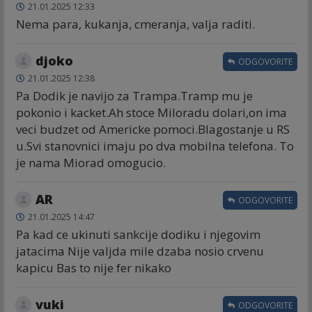
21.01.2025 12:33
Nema para, kukanja, cmeranja, valja raditi.
djoko
ODGOVORITE
21.01.2025 12:38
Pa Dodik je navijo za Trampa.Tramp mu je
pokonio i kacket.Ah stoce Miloradu dolari,on ima
veci budzet od Americke pomoci.Blagostanje u RS
u.Svi stanovnici imaju po dva mobilna telefona. To
je nama Miorad omogucio.
AR
ODGOVORITE
21.01.2025 14:47
Pa kad ce ukinuti sankcije dodiku i njegovim
jatacima Nije valjda mile dzaba nosio crvenu
kapicu Bas to nije fer nikako
vuki
ODGOVORITE