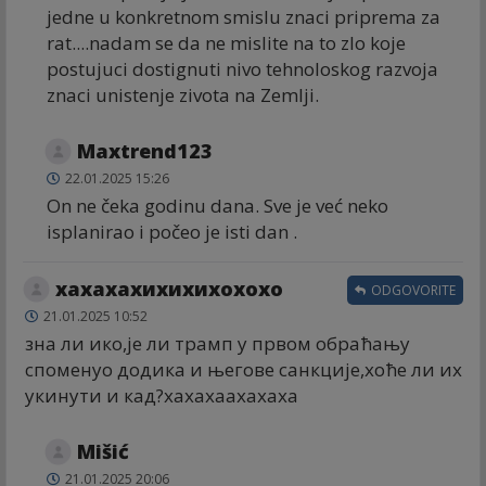
jedne u konkretnom smislu znaci priprema za
rat....nadam se da ne mislite na to zlo koje
postujuci dostignuti nivo tehnoloskog razvoja
znaci unistenje zivota na Zemlji.
Maxtrend123
22.01.2025 15:26
On ne čeka godinu dana. Sve je već neko
isplanirao i počeo je isti dan .
хахахахихихихохохо
ODGOVORITE
21.01.2025 10:52
зна ли ико,је ли трамп у првом обраћању
споменуо додика и његове санкције,хоће ли их
укинути и кад?хахахаахахаха
Mišić
21.01.2025 20:06