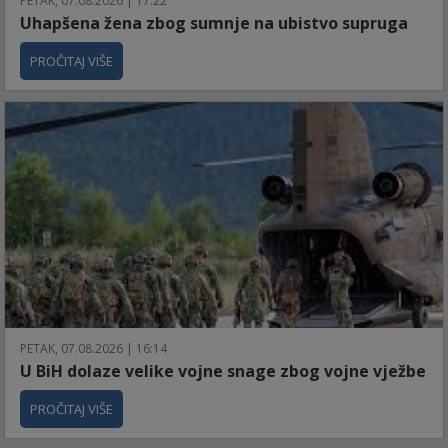
PETAK, 07.08.2026 | 17:22
Uhapšena žena zbog sumnje na ubistvo supruga
PROČITAJ VIŠE
PETAK, 07.08.2026 | 16:14
U BiH dolaze velike vojne snage zbog vojne vježbe
PROČITAJ VIŠE