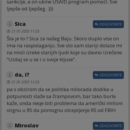
sankcije, a on ukine USAID program pomoći. Sve
ljepše od ljepšeg. :)))
Sica
ODGOVORITE
21.01.2025 11:25
Šta je to ? Sica za našeg Baju. Skoro duplo vise on
ima na raspolaganju. Sve sto sam stariji dolaze mi
na misli izreke starijih ljudi koje su davno izrečene.
“Uzdaj se u se i u svoje kljuse”.
da, i?
ODGOVORITE
21.01.2025 12:32
pa s obzirom da se politika milorada dodika u
potpunosti slaže sa črampovom, bar tako burle
kaže, onda neqe biti problema da američki milioni
stignu u RS da pomognu otcepljenje RS od FBIH
Miroslav
ODGOVORITE