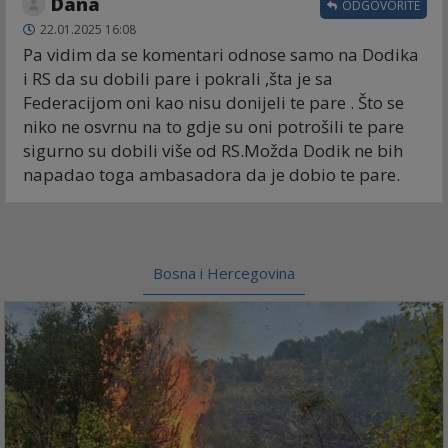
Dana
ODGOVORITE
22.01.2025 16:08
Pa vidim da se komentari odnose samo na Dodika
i RS da su dobili pare i pokrali ,šta je sa
Federacijom oni kao nisu donijeli te pare . Što se
niko ne osvrnu na to gdje su oni potrošili te pare
sigurno su dobili više od RS.Možda Dodik ne bih
napadao toga ambasadora da je dobio te pare.
Bosna i Hercegovina