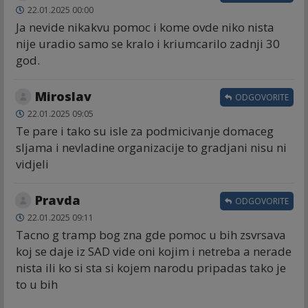
22.01.2025 00:00
Ja nevide nikakvu pomoc i kome ovde niko nista
nije uradio samo se kralo i kriumcarilo zadnji 30
god.
Miroslav
ODGOVORITE
22.01.2025 09:05
Te pare i tako su isle za podmicivanje domaceg
sljama i nevladine organizacije to gradjani nisu ni
vidjeli
Pravda
ODGOVORITE
22.01.2025 09:11
Tacno g tramp bog zna gde pomoc u bih zsvrsava
koj se daje iz SAD vide oni kojim i netreba a nerade
nista ili ko si sta si kojem narodu pripadas tako je
to u bih