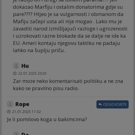
dokazao Marfiju i ostalim donatorima gdje su
pare???? Htjeo je sa vulgarnosti i obmanom da
Mafiju začepi usta ali nije mogao . Lako mu je
zavaditi narod izmišljajući razloge i ugrozenosti
i uzrokovati razne blokade da se dalje ne ide ka
EU. Ameri kontaju njegovu taktiku ne padaju
lahko na šuplju priču.
Hu
22.01.2025 20:01
Zar moze neko komentarisati politiku a ne zna
kako se pravilno pisu radio.
Rope
ODGOVORITE
21.01.2025 11:02
Je li pomilovo koga u bakimcima?
Da