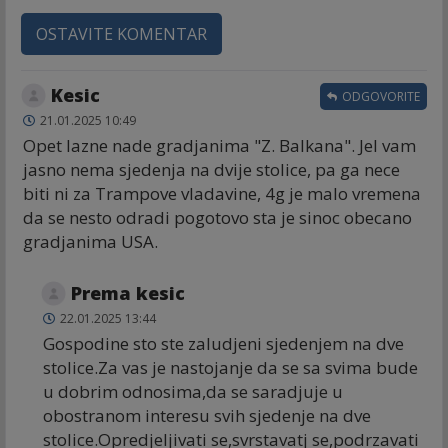
OSTAVITE KOMENTAR
Kesic
ODGOVORITE
21.01.2025 10:49
Opet lazne nade gradjanima "Z. Balkana". Jel vam
jasno nema sjedenja na dvije stolice, pa ga nece
biti ni za Trampove vladavine, 4g je malo vremena
da se nesto odradi pogotovo sta je sinoc obecano
gradjanima USA.
Prema kesic
22.01.2025 13:44
Gospodine sto ste zaludjeni sjedenjem na dve
stolice.Za vas je nastojanje da se sa svima bude
u dobrim odnosima,da se saradjuje u
obostranom interesu svih sjedenje na dve
stolice.Opredjeljivati se,svrstavatj se,podrzavati