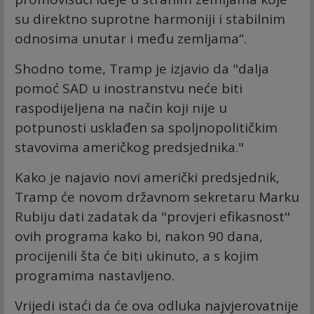
su direktno suprotne harmoniji i stabilnim
odnosima unutar i među zemljama“.
Shodno tome, Tramp je izjavio da "dalja
pomoć SAD u inostranstvu neće biti
raspodijeljena na način koji nije u
potpunosti usklađen sa spoljnopolitičkim
stavovima američkog predsjednika."
Kako je najavio novi američki predsjednik,
Tramp će novom državnom sekretaru Marku
Rubiju dati zadatak da "provjeri efikasnost"
ovih programa kako bi, nakon 90 dana,
procijenili šta će biti ukinuto, a s kojim
programima nastavljeno.
Vrijedi istaći da će ova odluka najvjerovatnije