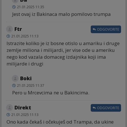
21.01.2025 11:35
Jest ovaj iz Bakinaca malo pomilovo trumpa
Ftr
ODGOVORITE
21.01.2025 11:13
Istrazite koliko je iz bosne otislo u amariku i druge
zemlje miliona i milijardi, jer vise ode u ameriku
nego kod vazala domaceg izdajnika koji ima
milijarde i drugi
Boki
21.01.2025 11:37
Pero u Mrcevcima ne u Bakincima.
Direkt
ODGOVORITE
21.01.2025 11:13
Ono kada čekaš i očekuješ od Trampa, da ukine