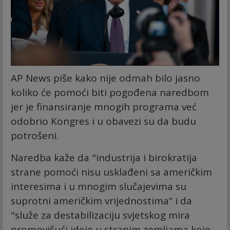
AP News piše kako nije odmah bilo jasno
koliko će pomoći biti pogođena naredbom
jer je finansiranje mnogih programa već
odobrio Kongres i u obavezi su da budu
potrošeni.
Naredba kaže da "industrija i birokratija
strane pomoći nisu usklađeni sa američkim
interesima i u mnogim slučajevima su
suprotni američkim vrijednostima“ i da
"služe za destabilizaciju svjetskog mira
promovišući ideje u stranim zemljama koje