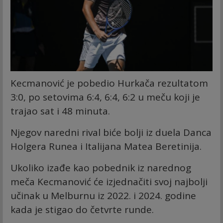
Kecmanović je pobedio Hurkača rezultatom
3:0, po setovima 6:4, 6:4, 6:2 u meču koji je
trajao sat i 48 minuta.
Njegov naredni rival biće bolji iz duela Danca
Holgera Runea i Italijana Matea Beretinija.
Ukoliko izađe kao pobednik iz narednog
meča Kecmanović će izjednačiti svoj najbolji
učinak u Melburnu iz 2022. i 2024. godine
kada je stigao do četvrte runde.