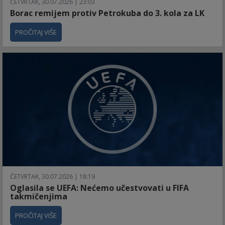
ČETVRTAK, 30.07.2026 | 23:03
Borac remijem protiv Petrokuba do 3. kola za LK
PROČITAJ VIŠE
ČETVRTAK, 30.07.2026 | 18:19
Oglasila se UEFA: Nećemo učestvovati u FIFA
takmičenjima
PROČITAJ VIŠE