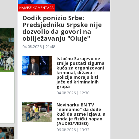
NAJVIŠE KOMENTARA
Dodik ponizio Srbe:
Predsjedniku Srpske nije
dozvolio da govori na
obilježavanju "Oluje"
04.08.2026 | 21:48
Istočno Sarajevo ne
smije postati sigurna
kuća za organizovani
kriminal, država i
policija moraju biti
jače od kriminalnih
grupa
04.08.2026 | 12:30
Novinarku BN TV
"namamio" da dođe
kući da uzme izjavu, a
onda je fizički napao
(AUDIO/VIDEO)
06.08.2026 | 13:32