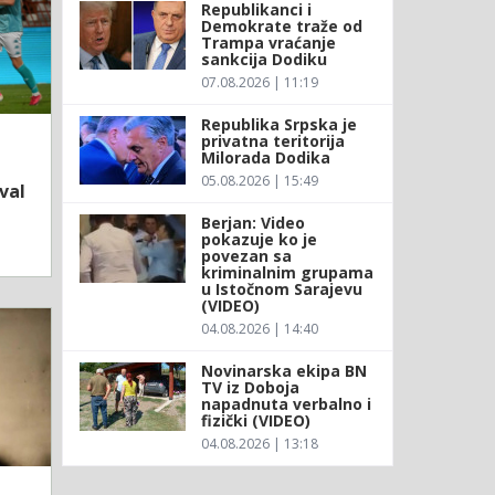
Republikanci i
Demokrate traže od
Trampa vraćanje
sankcija Dodiku
07.08.2026 | 11:19
Republika Srpska je
privatna teritorija
Milorada Dodika
05.08.2026 | 15:49
val
Berjan: Video
pokazuje ko je
povezan sa
kriminalnim grupama
u Istočnom Sarajevu
(VIDEO)
04.08.2026 | 14:40
Novinarska ekipa BN
TV iz Doboja
napadnuta verbalno i
fizički (VIDEO)
04.08.2026 | 13:18