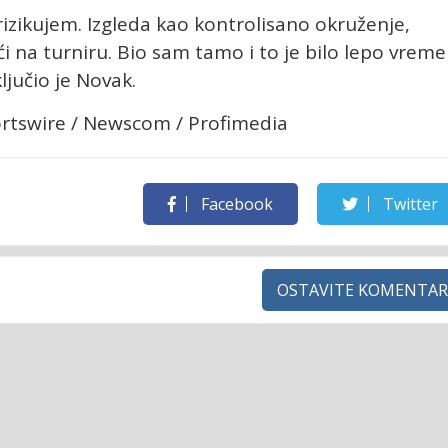
 rizikujem. Izgleda kao kontrolisano okruženje,
ići na turniru. Bio sam tamo i to je bilo lepo vreme
jučio je Novak.
portswire / Newscom / Profimedia
Facebook
Twitter
OSTAVITE KOMENTAR