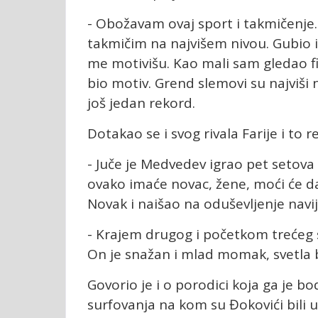
- Obožavam ovaj sport i takmičenj
takmičim na najvišem nivou. Gubio il
me motivišu. Kao mali sam gledao fi
bio motiv. Grend slemovi su najviši 
još jedan rekord.
Dotakao se i svog rivala Farije i to 
- Juče je Medvedev igrao pet setova i
ovako imaće novac, žene, moći će da
Novak i naišao na oduševljenje navi
- Krajem drugog i početkom trećeg
On je snažan i mlad momak, svetla 
Govorio je i o porodici koja ga je 
surfovanja na kom su Đokovići bili u 