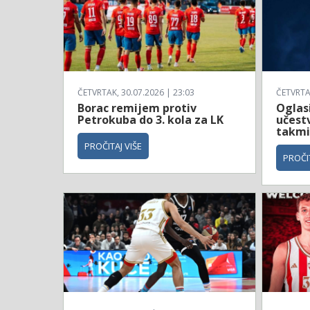
ČETVRTAK, 30.07.2026 | 23:03
ČETVRTAK
Borac remijem protiv
Oglas
Petrokuba do 3. kola za LK
učestv
takmi
PROČITAJ VIŠE
PROČIT