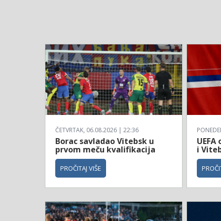
ČETVRTAK, 06.08.2026 | 22:36
PONEDELJ
Borac savladao Vitebsk u
UEFA o
prvom meču kvalifikacija
i Vite
PROČITAJ VIŠE
PROČIT