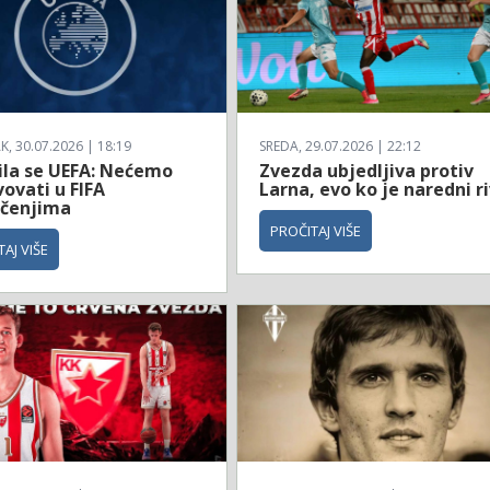
, 30.07.2026 | 18:19
SREDA, 29.07.2026 | 22:12
ila se UEFA: Nećemo
Zvezda ubjedljiva protiv
ovati u FIFA
Larna, evo ko je naredni ri
čenjima
PROČITAJ VIŠE
AJ VIŠE