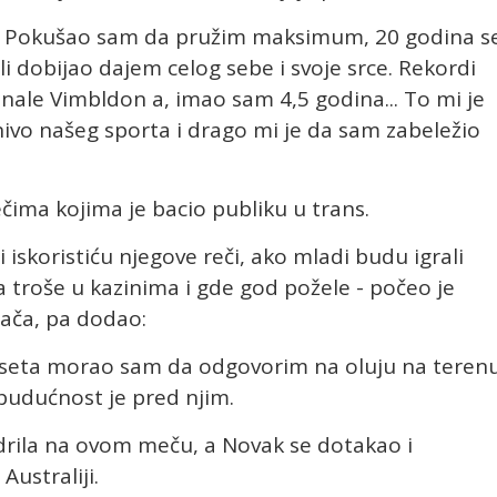
e. Pokušao sam da pružim maksimum, 20 godina s
i dobijao dajem celog sebe i svoje srce. Rekordi
nale Vimbldon a, imao sam 4,5 godina... To mi je
nivo našeg sporta i drago mi je da sam zabeležio
rečima kojima je bacio publiku u trans.
 iskoristiću njegove reči, ako mladi budu igrali
 troše u kazinima i gde god požele - počeo je
jača, pa dodao:
 seta morao sam da odgovorim na oluju na terenu
budućnost je pred njim.
bodrila na ovom meču, a Novak se dotakao i
Australiji.