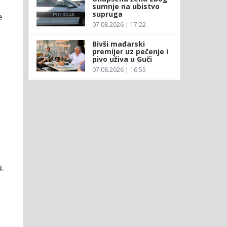
sumnje na ubistvo
supruga
e
07.08.2026 | 17:22
Bivši mađarski
premijer uz pečenje i
pivo uživa u Guči
07.08.2026 | 16:55
.