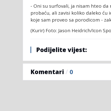
- Oni su surfovali, ja nisam hteo da
probaću, ali zavisi koliko daleko ću 
koje sam proveo sa porodicom - zakl
(Kurir) Foto: Jason Heidrich/Icon S
Podijelite vijest:
Komentari
/
0