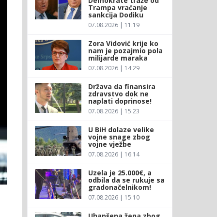
Demokrate traže od
Trampa vraćanje
sankcija Dodiku
07.08.2026 | 11:19
Zora Vidović krije ko
nam je pozajmio pola
milijarde maraka
07.08.2026 | 14:29
Država da finansira
zdravstvo dok ne
naplati doprinose!
07.08.2026 | 15:23
U BiH dolaze velike
vojne snage zbog
vojne vježbe
07.08.2026 | 16:14
Uzela je 25.000€, a
odbila da se rukuje sa
gradonačelnikom!
07.08.2026 | 15:10
Uhapšena žena zbog