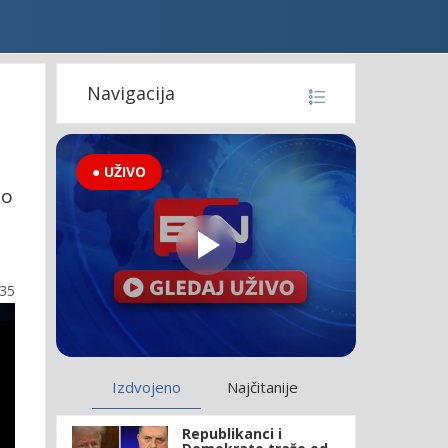
Navigacija
● UŽIVO
io
:35
Izdvojeno
Najčitanije
Republikanci i