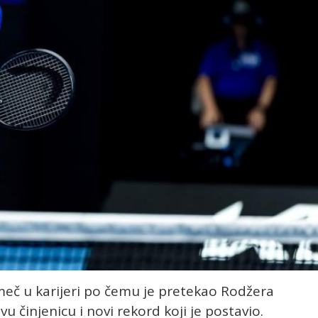
meč u karijeri po čemu je pretekao Rodžera
u činjenicu i novi rekord koji je postavio.