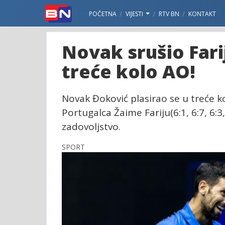
POČETNA
VIJESTI
RTV BN
KONTAKT
Novak srušio Fari
treće kolo AO!
Novak Đoković plasirao se u treće k
Portugalca Žaime Fariju(6:1, 6:7, 6:3,
zadovoljstvo.
SPORT