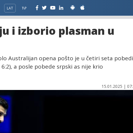
LAT
ЋР
ju i izborio plasman u
olo Australijan opena pošto je u četiri seta pobed
 6:2), a posle pobede srpski as nije krio
15.01.2025 | 07