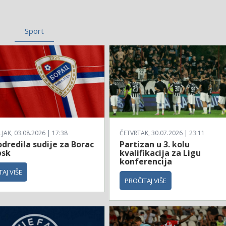
Sport
AK, 03.08.2026 | 17:38
ČETVRTAK, 30.07.2026 | 23:11
dredila sudije za Borac
Partizan u 3. kolu
bsk
kvalifikacija za Ligu
konferencija
AJ VIŠE
PROČITAJ VIŠE