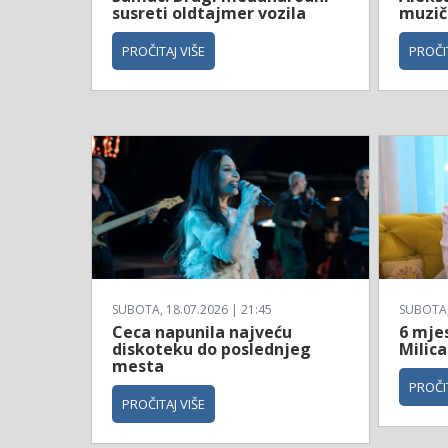
susreti oldtajmer vozila
muzičk
PROČITAJ VIŠE
PROČIT
SUBOTA, 18.07.2026 | 21:45
SUBOTA, 
Ceca napunila najveću
6 mje
diskoteku do poslednjeg
Milica
mesta
PROČIT
PROČITAJ VIŠE