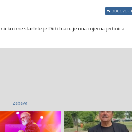
ODGOVORIT
nicko ime starlete je Didi.Inace je ona mjerna jedinica
Zabava