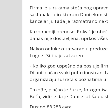
Firma je u rukama stečajnog upravni
sastanak s direktorom Danijelom ste
kancelariji. Tada je razmatrano neko
Kako mediji prenose, Rokvić je obeć
danas nije dostavljena, uprkos više
Nakon odluke o zatvaranju preduzeć
Lugner Sitiju je zatvoren.
- Koliko god uspešno da posluje firm
Dijani plaćao svaki put u inostranst
organizaciju susreta s poznatima u N
Takođe, plaćao je žurke, fotografisa
Beča, vidi se da je Danijel otišao u s
Dug od 83.283 evra