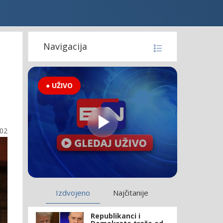
Navigacija
● UŽIVO
:02
Izdvojeno
Najčitanije
Republikanci i