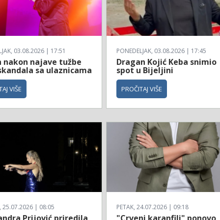
AK, 03.08.2026 | 17:51
PONEDELJAK, 03.08.2026 | 17:45
n nakon najave tužbe
Dragan Kojić Keba snimio
skandala sa ulaznicama
spot u Bijeljini
AJ VIŠE
PROČITAJ VIŠE
25.07.2026 | 08:05
PETAK, 24.07.2026 | 09:18
ndra Prijović priredila
"Crveni karanfili" ponovo