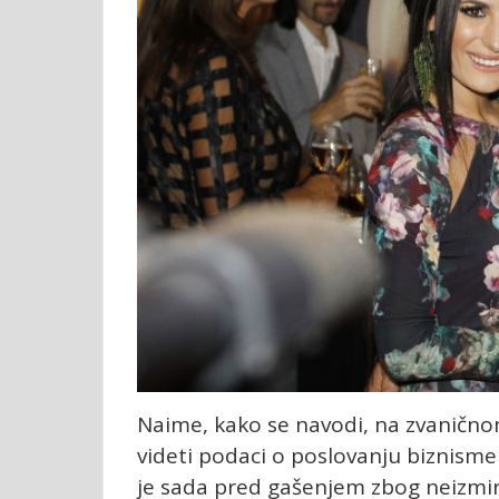
Naime, kako se navodi, na zvanično
videti podaci o poslovanju biznisme
je sada pred gašenjem zbog neizmir