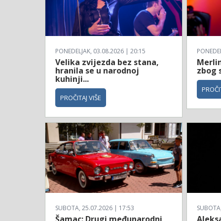
PONEDELJAK, 03.08.2026 | 20:15
PONEDELJ
Velika zvijezda bez stana,
Merli
hranila se u narodnoj
zbog 
kuhinji...
PROČIT
PROČITAJ VIŠE
SUBOTA, 25.07.2026 | 17:53
SUBOTA, 
Šamac: Drugi međunarodni
Aleksa