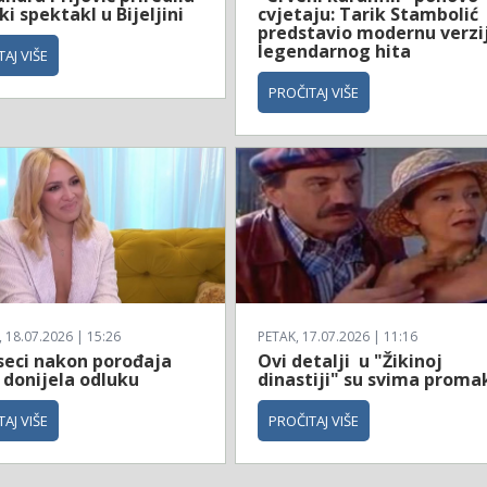
i spektakl u Bijeljini
cvjetaju: Tarik Stambolić
predstavio modernu verzi
legendarnog hita
AJ VIŠE
PROČITAJ VIŠE
18.07.2026 | 15:26
PETAK, 17.07.2026 | 11:16
seci nakon porođaja
Ovi detalji u "Žikinoj
 donijela odluku
dinastiji" su svima promak
AJ VIŠE
PROČITAJ VIŠE