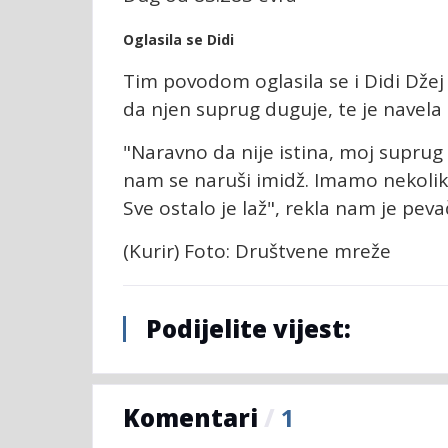
Oglasila se Didi
Tim povodom oglasila se i Didi Džej za
da njen suprug duguje, te je navela 
"Naravno da nije istina, moj suprug 
nam se naruši imidž. Imamo nekoliko 
Sve ostalo je laž", rekla nam je peva
(Kurir) Foto: Društvene mreže
Podijelite vijest:
Komentari
/
1