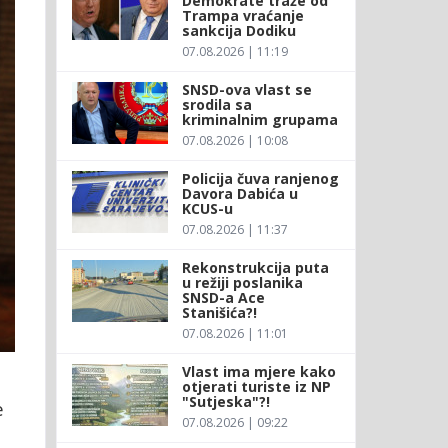
Demokrate traže od
Trampa vraćanje
sankcija Dodiku
07.08.2026 | 11:19
SNSD-ova vlast se
srodila sa
kriminalnim grupama
07.08.2026 | 10:08
Policija čuva ranjenog
Davora Dabića u
KCUS-u
07.08.2026 | 11:37
Rekonstrukcija puta
u režiji poslanika
SNSD-a Ace
Stanišića?!
07.08.2026 | 11:01
Vlast ima mjere kako
otjerati turiste iz NP
"Sutjeska"?!
e
07.08.2026 | 09:22