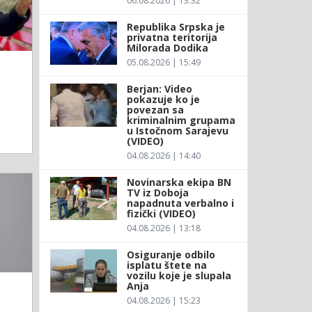
06.08.2026 | 13:32
Republika Srpska je
privatna teritorija
Milorada Dodika
05.08.2026 | 15:49
Berjan: Video
pokazuje ko je
povezan sa
kriminalnim grupama
u Istočnom Sarajevu
(VIDEO)
04.08.2026 | 14:40
Novinarska ekipa BN
TV iz Doboja
napadnuta verbalno i
fizički (VIDEO)
04.08.2026 | 13:18
Osiguranje odbilo
isplatu štete na
vozilu koje je slupala
Anja
04.08.2026 | 15:23