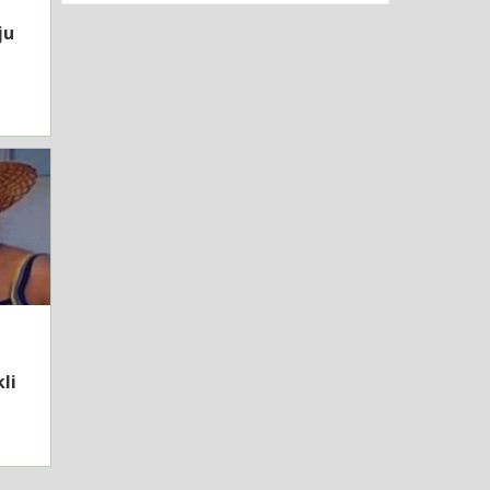
ju
li