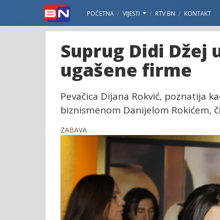
POČETNA
VIJESTI
RTV BN
KONTAKT
Suprug Didi Džej 
ugašene firme
Pevačica Dijana Rokvić, poznatija k
biznismenom Danijelom Rokićem, čije
ZABAVA