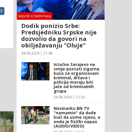
E
NAJVIŠE KOMENTARA
Dodik ponizio Srbe:
Predsjedniku Srpske nije
dozvolio da govori na
obilježavanju "Oluje"
04.08.2026 | 21:48
Istočno Sarajevo ne
smije postati sigurna
kuća za organizovani
kriminal, država i
policija moraju biti
jače od kriminalnih
grupa
04.08.2026 | 12:30
Novinarku BN TV
"namamio" da dođe
kući da uzme izjavu, a
onda je fizički napao
(AUDIO/VIDEO)