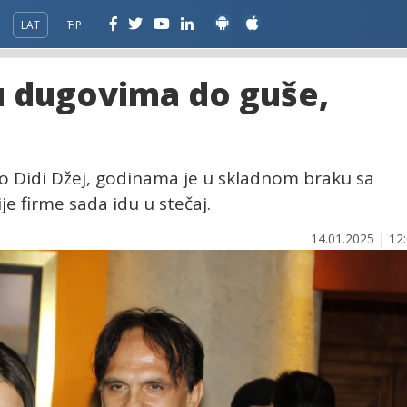
LAT
ЋР
u dugovima do guše,
ao Didi Džej, godinama je u skladnom braku sa
 firme sada idu u stečaj.
14.01.2025 | 12