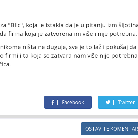
 "Blic", koja je istakla da je u pitanju izmišljotin
da firma koja je zatvorena im više i nije potrebna.
nikome ništa ne duguje, sve je to laž i pokušaj da
firmi i ta koja se zatvara nam više nije potrebna
čica.
Facebook
Twitter
OSTAVITE KOMENTAR