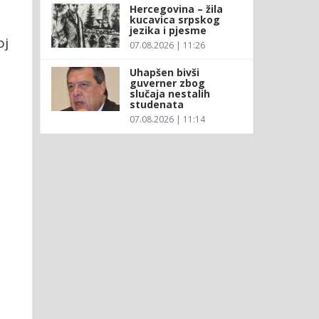
Hercegovina – žila
kucavica srpskog
jezika i pjesme
oj
07.08.2026 | 11:26
Uhapšen bivši
guverner zbog
slučaja nestalih
studenata
07.08.2026 | 11:14
i