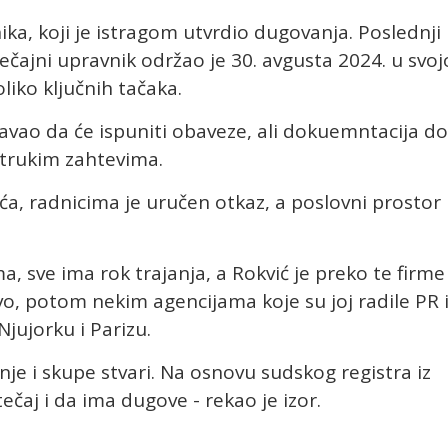
ka, koji je istragom utvrdio dugovanja. Poslednji
čajni upravnik održao je 30. avgusta 2024. u svoj
liko ključnih tačaka.
avao da će ispuniti obaveze, ali dokuemntacija do
strukim zahtevima.
a, radnicima je uručen otkaz, a poslovni prostor
a, sve ima rok trajanja, a Rokvić je preko te firme
vo, potom nekim agencijama koje su joj radile PR 
jujorku i Parizu.
nje i skupe stvari. Na osnovu sudskog registra iz
tečaj i da ima dugove - rekao je izor.