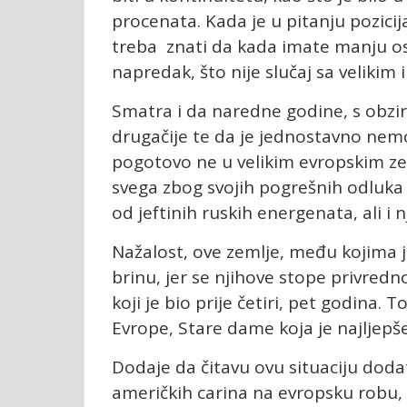
procenata. Kada je u pitanju pozicija
treba znati da kada imate manju osn
napredak, što nije slučaj sa velikim 
Smatra i da naredne godine, s obzi
drugačije te da je jednostavno nem
pogotovo ne u velikim evropskim zem
svega zbog svojih pogrešnih odluka 
od jeftinih ruskih energenata, ali i 
Nažalost, ove zemlje, među kojima j
brinu, jer se njihove stope privredn
koji je bio prije četiri, pet godina. 
Evrope, Stare dame koja je najljepše
Dodaje da čitavu ovu situaciju do
američkih carina na evropsku robu, a