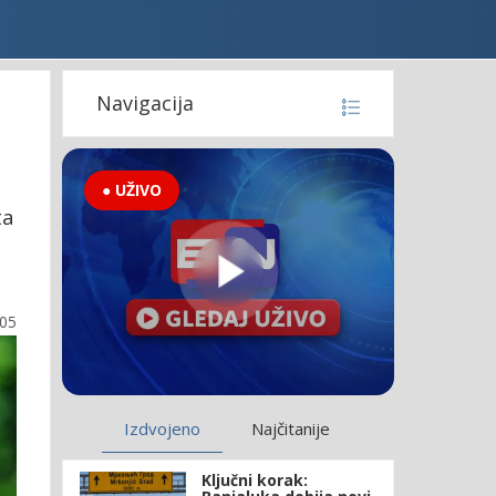
Navigacija
● UŽIVO
ta
:05
Izdvojeno
Najčitanije
Ključni korak: