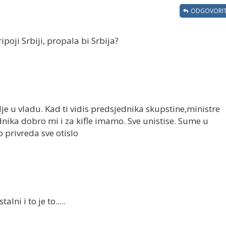
ODGOVORIT
poji Srbiji, propala bi Srbija?
je u vladu. Kad ti vidis predsjednika skupstine,ministre
ika dobro mi i za kifle imamo. Sve unistise. Sume u
 privreda sve otislo
ni i to je to.....