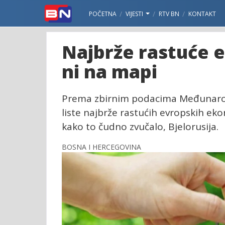
POČETNA
VIJESTI
RTV BN
KONTAKT
Najbrže rastuće 
ni na mapi
Prema zbirnim podacima Međunarod
liste najbrže rastućih evropskih eko
kako to čudno zvučalo, Bjelorusija.
BOSNA I HERCEGOVINA