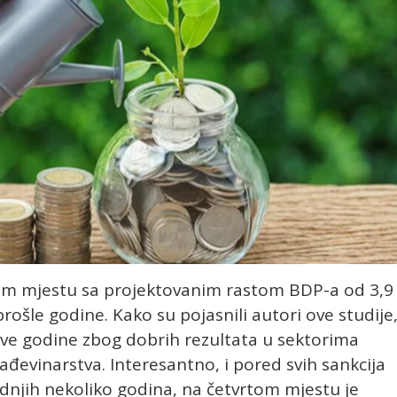
ugom mjestu sa projektovanim rastom BDP-a od 3,9
prošle godine. Kako su pojasnili autori ove studije
ove godine zbog dobrih rezultata u sektorima
rađevinarstva. Interesantno, i pored svih sankcija
ednjih nekoliko godina, na četvrtom mjestu je