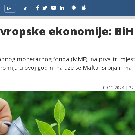
LAT
ЋР
evropske ekonomije: BiH
nog monetarnog fonda (MMF), na prva tri mjes
nomija u ovoj godini nalaze se Malta, Srbija i, ma
09.12.2024 | 22