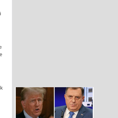
i
e
e
ak