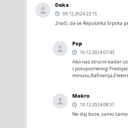
Deka
09.12.2024 22:15
Znači, da se Republika Srpska pri
Pop
10.12.2024 07:43
Ako nas strucni kadar ud
i polupismenog Predsjedn
minusu,Rafinerija,Elektro
Makro
10.12.2024 08:37
Ne daj boze, samo samostal