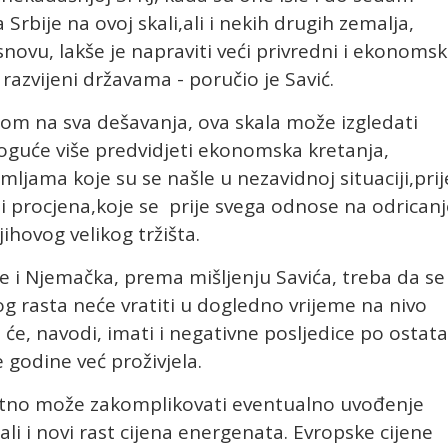
 Srbije na ovoj skali,ali i nekih drugih zemalja,
ovu, lakše je napraviti veći privredni i ekonomsk
i razvijeni državama - poručio je Savić.
rom na sva dešavanja, ova skala može izgledati
oguće više predvidjeti ekonomska kretanja,
ljama koje su se našle u nezavidnoj situaciji,prij
i procjena,koje se prije svega odnose na odricanj
njihovog velikog tržišta.
e i Njemačka, prema mišljenju Savića, treba da se
og rasta neće vratiti u dogledno vrijeme na nivo
To će, navodi, imati i negativne posljedice po ostat
 godine već proživjela.
datno može zakomplikovati eventualno uvođenje
li i novi rast cijena energenata. Evropske cijene