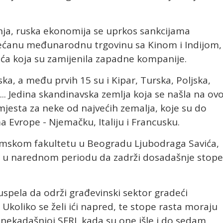
vanja, ruska ekonomija se uprkos sankcijama
većanu međunarodnu trgovinu sa Kinom i Indijom,
eća koja su zamijenila zapadne kompanije.
a, a među prvih 15 su i Kipar, Turska, Poljska,
... Jedina skandinavska zemlja koja se našla na ovo
o mjesta za neke od najvećih zemalja, koje su do
Evrope - Njemačku, Italiju i Francusku.
mskom fakultetu u Beogradu Ljubodraga Savića,
a i u narednom periodu da zadrži dosadašnje stope
je uspela da održi građevinski sektor gradeći
 Ukoliko se želi ići napred, te stope rasta moraju
 u nekadašnjoj SFRJ, kada su one išle i do sedam