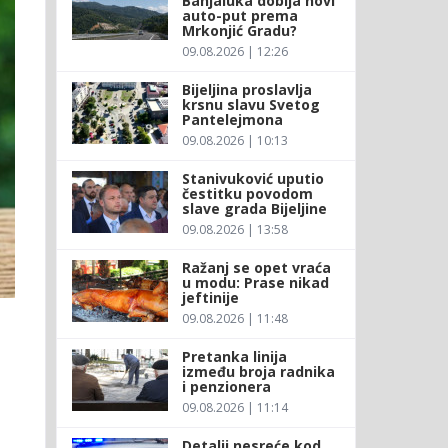
Banjaluka dobija novi
auto-put prema
Mrkonjić Gradu?
09.08.2026 | 12:26
Bijeljina proslavlja
krsnu slavu Svetog
Pantelejmona
09.08.2026 | 10:13
Stanivuković uputio
čestitku povodom
slave grada Bijeljine
09.08.2026 | 13:58
Ražanj se opet vraća
u modu: Prase nikad
jeftinije
09.08.2026 | 11:48
,
Pretanka linija
između broja radnika
i penzionera
09.08.2026 | 11:14
Detalji nesreće kod