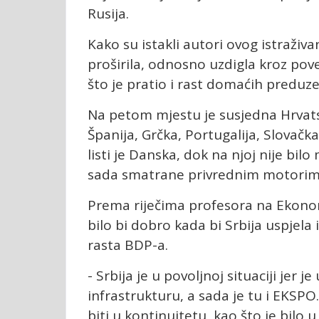
Rusija.
Kako su istakli autori ovog istraži
proširila, odnosno uzdigla kroz po
što je pratio i rast domaćih preduz
Na petom mjestu je susjedna Hrvatsk
Španija, Grčka, Portugalija, Slovačka
listi je Danska, dok na njoj nije bil
sada smatrane privrednim motorima 
Prema riječima profesora na Ekono
bilo bi dobro kada bi Srbija uspjel
rasta BDP-a.
- Srbija je u povoljnoj situaciji jer 
infrastrukturu, a sada je tu i EKSPO.
biti u kontinuitetu, kao što je bilo