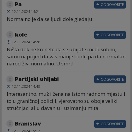
Pa
ODGOVORITE
12.11.2024 14:21
Normalno je da se ljudi dole gledaju
kole
ODGOVORITE
12.11.2024 14:26
Ništa dok ne krenete da se ubijate međusobno,
samo naprijed da vas manje bude pa da normalan
narod živi normalno. U smrt!
Partijski uhljebi
ODGOVORITE
12.11.2024 14:43
Interesantno, muž i žena na istom radnom mjestu i
to u graničnoj policiji, vjerovatno su oboje veliki
stručnjaci al u davanju i uzimanju mita
Branislav
ODGOVORITE
12.11.2024 15:12