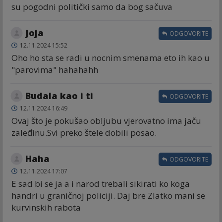
su pogodni politički samo da bog sačuva
Joja
ODGOVORITE
12.11.2024 15:52
Oho ho sta se radi u nocnim smenama eto ih kao u
"parovima" hahahahh
Budala kao i ti
ODGOVORITE
12.11.2024 16:49
Ovaj što je pokušao obljubu vjerovatno ima jaču
zaleđinu.Svi preko štele dobili posao.
Haha
ODGOVORITE
12.11.2024 17:07
E sad bi se ja a i narod trebali sikirati ko koga
handri u graničnoj policiji. Daj bre Zlatko mani se
kurvinskih rabota