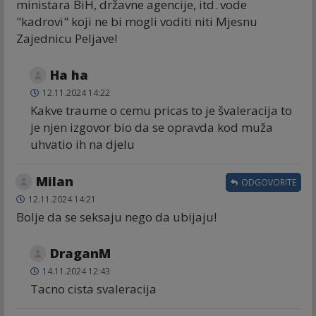
ministara BiH, državne agencije, itd. vode
"kadrovi" koji ne bi mogli voditi niti Mjesnu
Zajednicu Peljave!
Ha ha
12.11.2024 14:22
Kakve traume o cemu pricas to je švaleracija to
je njen izgovor bio da se opravda kod muža
uhvatio ih na djelu
Milan
ODGOVORITE
12.11.2024 14:21
Bolje da se seksaju nego da ubijaju!
DraganM
14.11.2024 12:43
Tacno cista svaleracija