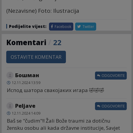
(Nezavisne) Foto: Ilustracija
Podijelite vijest:
Facebook
Twitter
Komentari
/
22
OSTAVITE KOMENTAR
Бошман
ODGOVORITE
12.11.2024 13:59
Испод шатора свакојаких игара 🤣🤣🤣
Peljave
ODGOVORITE
12.11.2024 14:09
Baš se "čudim"!! Žali Bože traumi za dotičnu
žensku osobu ali kada državne institucije, Savjet