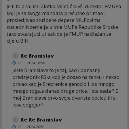
Je li to onaj isti Zlatko Miletić bivši direktor FMUPa
koji je za svoga mandata prećutno primao i
prosledjivao službene depese MUPovima
susjednih zemalja u ime MUPa Republike Srpske
tako stvarajući utisak da je FMUP nadležan za
cijelu BiH.
Re Branislav
12.11.2024 18:58
Jeste Branislave to je taj, kao i danasnji
predsjednik RS-a koji je dosao na tenku i nekad
pricao kao je Srebrenica genocid i jos mnogo
mnogo toga,a danas druge price. I sta sada ? E
moj Branislave,prvo svoje dvoriste pocicti ili si
lose odgojen?
Re Re Branislav
12.11.2024 20:51