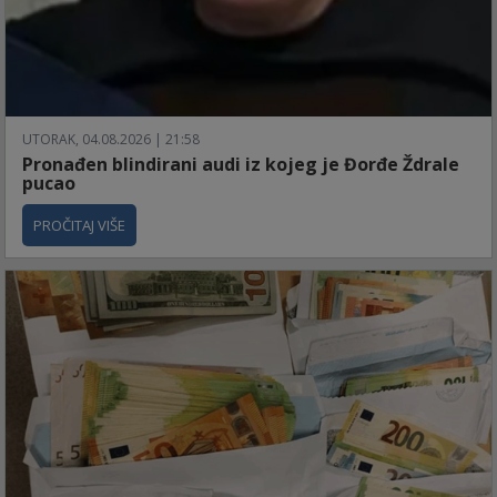
UTORAK, 04.08.2026 | 21:58
Pronađen blindirani audi iz kojeg je Đorđe Ždrale
pucao
PROČITAJ VIŠE