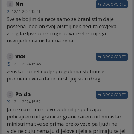
Nn
ODGOVORITE
12.11.2024 15:41
Sve se bojim da nece samo se brani stim daje
postena jebo on svoj pistolj nek nedira covjeka
zbog lazljive zene i ugrozava i sebe i njega
nevrijedi ona nista ima zena
xxx
ODGOVORITE
12.11.2024 15:46
zenska pamet cudje pregolema stotinuce
promeniti vera da ucini stojoj srcu drago
Pa da
ODGOVORITE
12.11.2024 15:52
Ja neznam cemo ovo vodi nit je policajac
policajcem nit granicar graniccarem nit ministar
ministrima sve se prima preko veze pa ljudi ne
vide ne cuju nemaju dijelove tijela a primaju se jel