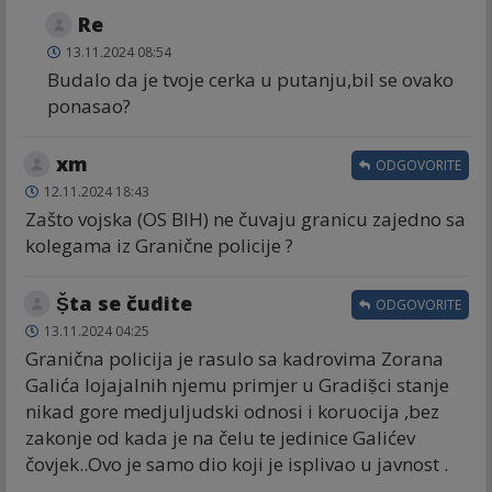
Re
13.11.2024 08:54
Budalo da je tvoje cerka u putanju,bil se ovako
ponasao?
xm
ODGOVORITE
12.11.2024 18:43
Zašto vojska (OS BIH) ne čuvaju granicu zajedno sa
kolegama iz Granične policije ?
Ṣ̌ta se čudite
ODGOVORITE
13.11.2024 04:25
Granična policija je rasulo sa kadrovima Zorana
Galića lojajalnih njemu primjer u Gradiṣ̌ci stanje
nikad gore medjuljudski odnosi i koruocija ,bez
zakonje od kada je na čelu te jedinice Galićev
čovjek..Ovo je samo dio koji je isplivao u javnost .