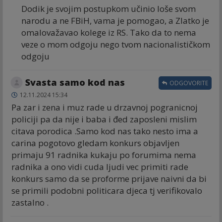
Dodik je svojim postupkom učinio loše svom
narodu a ne FBiH, vama je pomogao, a Zlatko je
omalovažavao kolege iz RS. Tako da to nema
veze o mom odgoju nego tvom nacionalističkom
odgoju
Svasta samo kod nas
ODGOVORITE
12.11.2024 15:34
Pa zar i zena i muz rade u drzavnoj pogranicnoj
policiji pa da nije i baba i đed zaposleni mislim
citava porodica .Samo kod nas tako nesto ima a
carina pogotovo gledam konkurs objavljen
primaju 91 radnika kukaju po forumima nema
radnika a ono vidi cuda ljudi vec primiti rade
konkurs samo da se proforme prijave naivni da bi
se primili podobni politicara djeca tj verifikovalo
zastalno .