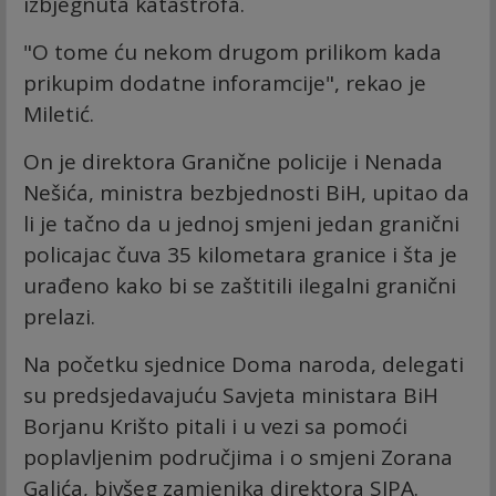
izbjegnuta katastrofa.
"O tome ću nekom drugom prilikom kada
prikupim dodatne inforamcije", rekao je
Miletić.
On je direktora Granične policije i Nenada
Nešića, ministra bezbjednosti BiH, upitao da
li je tačno da u jednoj smjeni jedan granični
policajac čuva 35 kilometara granice i šta je
urađeno kako bi se zaštitili ilegalni granični
prelazi.
Na početku sjednice Doma naroda, delegati
su predsjedavajuću Savjeta ministara BiH
Borjanu Krišto pitali i u vezi sa pomoći
poplavljenim područjima i o smjeni Zorana
Galića, bivšeg zamjenika direktora SIPA.