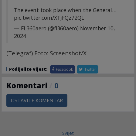
The event took place when the General…
pic.twitter.com/XTjFQz72QL
— FL360aero (@fl360aero)
November 10,
2024
(Telegraf) Foto: Screenshot/X
Podijelite vijest:
Facebook
Twitter
Komentari
/
0
OSTAVITE KOMENTAR
Svijet