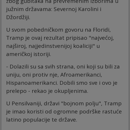
zbog gubitaka na prevremenim izborima u
južnim državama: Severnoj Karolini i
Džordžiji.
U svom pobedničkom govoru na Floridi,
Tramp je ovaj rezultat pripisao "najvećoj,
najširoj, najjedinstvenijoj koaliciji" u
američkoj istoriji.
- Dolazili su sa svih strana, oni koji su bili za
uniju, oni protiv nje, Afroamerikanci,
Hispanoamerikanci. Dobili smo sve i ovo je
prelepo - rekao je okupljenima.
U Pensilvaniji, državi "bojnom polju", Tramp
je imao koristi od ogromne podrške rastuće
latino populacije te države.