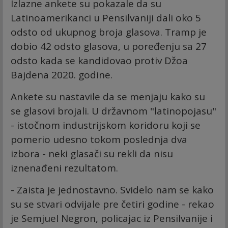
Izlazne ankete su pokazale da su
Latinoamerikanci u Pensilvaniji dali oko 5
odsto od ukupnog broja glasova. Tramp je
dobio 42 odsto glasova, u poređenju sa 27
odsto kada se kandidovao protiv Džoa
Bajdena 2020. godine.
Ankete su nastavile da se menjaju kako su
se glasovi brojali. U državnom "latinopojasu"
- istočnom industrijskom koridoru koji se
pomerio udesno tokom poslednja dva
izbora - neki glasači su rekli da nisu
iznenađeni rezultatom.
- Zaista je jednostavno. Svidelo nam se kako
su se stvari odvijale pre četiri godine - rekao
je Semjuel Negron, policajac iz Pensilvanije i