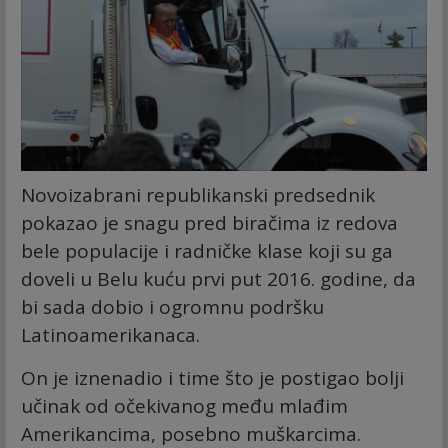
Novoizabrani republikanski predsednik
pokazao je snagu pred biračima iz redova
bele populacije i radničke klase koji su ga
doveli u Belu kuću prvi put 2016. godine, da
bi sada dobio i ogromnu podršku
Latinoamerikanaca.
On je iznenadio i time što je postigao bolji
učinak od očekivanog među mlađim
Amerikancima, posebno muškarcima.