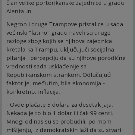
član velike portorikanske zajednice u gradu
Alentaun.
Negron i druge Trampove pristalice u sada
većinski "latino" gradu naveli su druge
razloge zbog kojih se njihova zajednica
kretala ka Trampu, uključujući socijalna
pitanja i percepciju da su njihove porodične
vrednosti sada usklađenije sa
Republikanskom strankom. Odlučujući
faktor je, međutim, bila ekonomija -
konkretno, inflacija.
- Ovde plaćate 5 dolara za desetak jaja.
Nekada je to bio 1 dolar ili čak 99 centi.
Mnogi od nas su se probudili, po mom
mišljenju, iz demokratskih laži da su stvari