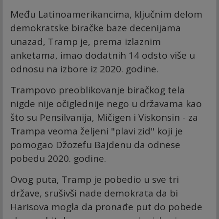
Među Latinoamerikancima, ključnim delom
demokratske biračke baze decenijama
unazad, Tramp je, prema izlaznim
anketama, imao dodatnih 14 odsto više u
odnosu na izbore iz 2020. godine.
Trampovo preoblikovanje biračkog tela
nigde nije očiglednije nego u državama kao
što su Pensilvanija, Mičigen i Viskonsin - za
Trampa veoma željeni "plavi zid" koji je
pomogao Džozefu Bajdenu da odnese
pobedu 2020. godine.
Ovog puta, Tramp je pobedio u sve tri
države, srušivši nade demokrata da bi
Harisova mogla da pronađe put do pobede