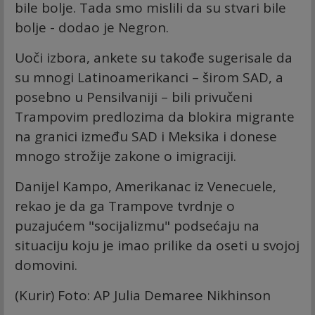
bile bolje. Tada smo mislili da su stvari bile
bolje - dodao je Negron.
Uoči izbora, ankete su takođe sugerisale da
su mnogi Latinoamerikanci – širom SAD, a
posebno u Pensilvaniji – bili privučeni
Trampovim predlozima da blokira migrante
na granici između SAD i Meksika i donese
mnogo strožije zakone o imigraciji.
Danijel Kampo, Amerikanac iz Venecuele,
rekao je da ga Trampove tvrdnje o
puzajućem "socijalizmu" podsećaju na
situaciju koju je imao prilike da oseti u svojoj
domovini.
(Kurir) Foto: AP Julia Demaree Nikhinson