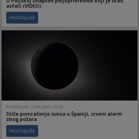
U Poljskoj uhapšen poljoprivrednik koji je orao
asfalt (VIDEO)
PROČITAJ VIŠE
PONEDELJAK, 10.08.2026 | 07:26
Stiže pomračenje sunca u Španiji, crveni alarm
zbog požara
PROČITAJ VIŠE