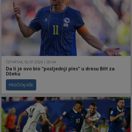
ČETVRTAK, 02.07.2026 | 05:04
Da li je ovo bio “posljednji ples” u dresu BiH za
Džeku
PROČITAJ VIŠE