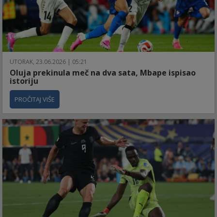
UTORAK, 23.06.2026 | 05:21
Oluja prekinula meč na dva sata, Mbape ispisao
istoriju
PROČITAJ VIŠE