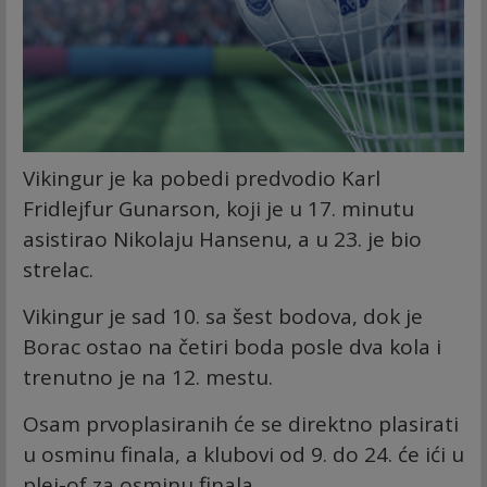
Vikingur je ka pobedi predvodio Karl
Fridlejfur Gunarson, koji je u 17. minutu
asistirao Nikolaju Hansenu, a u 23. je bio
strelac.
Vikingur je sad 10. sa šest bodova, dok je
Borac ostao na četiri boda posle dva kola i
trenutno je na 12. mestu.
Osam prvoplasiranih će se direktno plasirati
u osminu finala, a klubovi od 9. do 24. će ići u
plej-of za osminu finala.