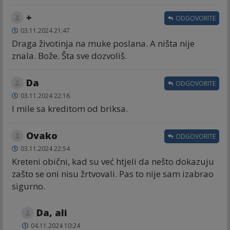
+
ODGOVORITE
03.11.2024 21:47
Draga životinja na muke poslana. A ništa nije
znala. Bože. Šta sve dozvoliš.
Da
ODGOVORITE
03.11.2024 22:16
I mile sa kreditom od briksa.
Ovako
ODGOVORITE
03.11.2024 22:54
Kreteni obični, kad su već htjeli da nešto dokazuju
zašto se oni nisu žrtvovali. Pas to nije sam izabrao
sigurno.
Da, ali
04.11.2024 10:24