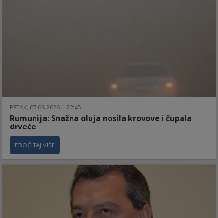
PETAK, 07.08.2026 | 22:45
Rumunija: Snažna oluja nosila krovove i čupala
drveće
PROČITAJ VIŠE