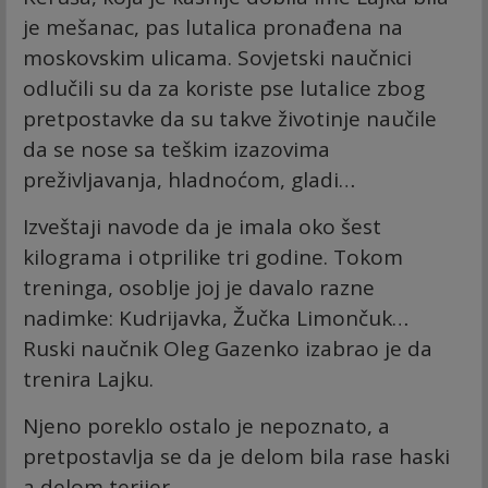
je mešanac, pas lutalica pronađena na
moskovskim ulicama. Sovjetski naučnici
odlučili su da za koriste pse lutalice zbog
pretpostavke da su takve životinje naučile
da se nose sa teškim izazovima
preživljavanja, hladnoćom, gladi…
Izveštaji navode da je imala oko šest
kilograma i otprilike tri godine. Tokom
treninga, osoblje joj je davalo razne
nadimke: Kudrijavka, Žučka Limončuk…
Ruski naučnik Oleg Gazenko izabrao je da
trenira Lajku.
Njeno poreklo ostalo je nepoznato, a
pretpostavlja se da je delom bila rase haski
a delom terijer.