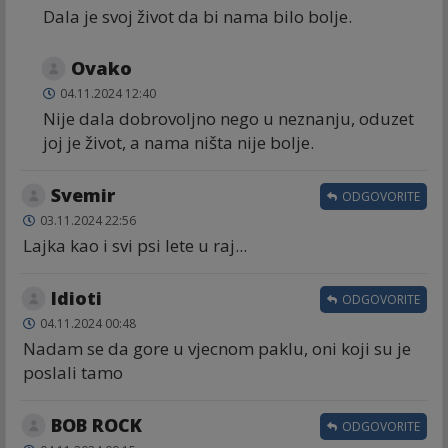
Dala je svoj život da bi nama bilo bolje.
Ovako
04.11.2024 12:40
Nije dala dobrovoljno nego u neznanju, oduzet
joj je život, a nama ništa nije bolje.
Svemir
ODGOVORITE
03.11.2024 22:56
Lajka kao i svi psi lete u raj...
Idioti
ODGOVORITE
04.11.2024 00:48
Nadam se da gore u vjecnom paklu, oni koji su je
poslali tamo
BOB ROCK
ODGOVORITE