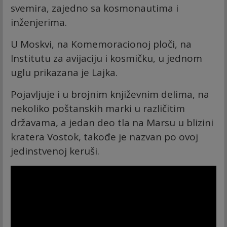
svemira, zajedno sa kosmonautima i
inženjerima.
U Moskvi, na Komemoracionoj ploči, na
Institutu za avijaciju i kosmičku, u jednom
uglu prikazana je Lajka.
Pojavljuje i u brojnim književnim delima, na
nekoliko poštanskih marki u različitim
državama, a jedan deo tla na Marsu u blizini
kratera Vostok, takođe je nazvan po ovoj
jedinstvenoj keruši.