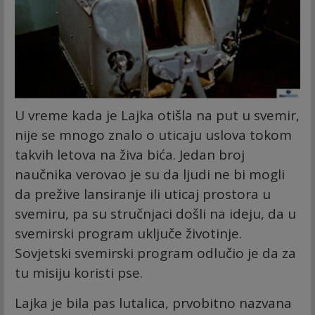
U vreme kada je Lajka otišla na put u svemir,
nije se mnogo znalo o uticaju uslova tokom
takvih letova na živa bića. Jedan broj
naučnika verovao je su da ljudi ne bi mogli
da prežive lansiranje ili uticaj prostora u
svemiru, pa su stručnjaci došli na ideju, da u
svemirski program uključe životinje.
Sovjetski svemirski program odlučio je da za
tu misiju koristi pse.
Lajka je bila pas lutalica, prvobitno nazvana