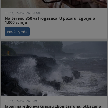
PETAK, 07.08.2026 | 09:04
Na terenu 350 vatrogasaca: U požaru izgorjelo
1.000 svinja
PROČITAJ VIŠE
PETAK, 07.08.2026 | 07:30
Japan naredio evakuaciju zbog tajfuna, otkazano