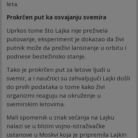
leta.
Prokrčen put ka osvajanju svemira
Uprkos tome što Lajka nije preživela
putovanje, eksperiment je dokazao da živi
putnik može da preživi lansiranje u orbitu i
podnese bestežinsko stanje.
Tako je prokrčen put za letove ljudi u
svemir, a i naučnici su zahvaljujući Lajki došli
do prvih podataka o tome kako živi
organizmi reaguju na okruženje u
svemirskim letovima.
Mali spomenik u znak sećanja na Lajku
nalazi se u blizini vojno-istraživačke
ustanove u Moskvi koja je pripremila Lajkin