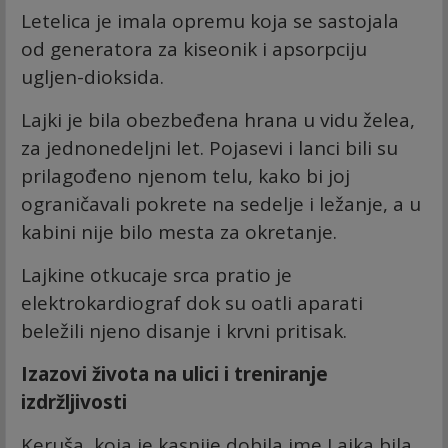
Letelica je imala opremu koja se sastojala
od generatora za kiseonik i apsorpciju
ugljen-dioksida.
Lajki je bila obezbeđena hrana u vidu želea,
za jednonedeljni let. Pojasevi i lanci bili su
prilagođeno njenom telu, kako bi joj
ograničavali pokrete na sedelje i ležanje, a u
kabini nije bilo mesta za okretanje.
Lajkine otkucaje srca pratio je
elektrokardiograf dok su oatli aparati
beležili njeno disanje i krvni pritisak.
Izazovi života na ulici i treniranje
izdržljivosti
Keruša, koja je kasnije dobila ime Lajka bila