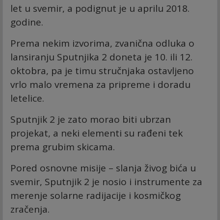
let u svemir, a podignut je u aprilu 2018.
godine.
Prema nekim izvorima, zvanična odluka o
lansiranju Sputnjika 2 doneta je 10. ili 12.
oktobra, pa je timu stručnjaka ostavljeno
vrlo malo vremena za pripreme i doradu
letelice.
Sputnjik 2 je zato morao biti ubrzan
projekat, a neki elementi su rađeni tek
prema grubim skicama.
Pored osnovne misije – slanja živog bića u
svemir, Sputnjik 2 je nosio i instrumente za
merenje solarne radijacije i kosmičkog
zračenja.