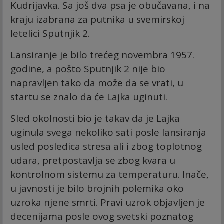
Kudrijavka. Sa još dva psa je obučavana, i na
kraju izabrana za putnika u svemirskoj
letelici Sputnjik 2.
Lansiranje je bilo trećeg novembra 1957.
godine, a pošto Sputnjik 2 nije bio
napravljen tako da može da se vrati, u
startu se znalo da će Lajka uginuti.
Sled okolnosti bio je takav da je Lajka
uginula svega nekoliko sati posle lansiranja
usled posledica stresa ali i zbog toplotnog
udara, pretpostavlja se zbog kvara u
kontrolnom sistemu za temperaturu. Inače,
u javnosti je bilo brojnih polemika oko
uzroka njene smrti. Pravi uzrok objavljen je
decenijama posle ovog svetski poznatog