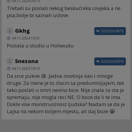
04.11.2024 09:15
Trebali su poslati nekog beskućnika covjeka a ne
psa,bolje bi saznali uslove
Gkhg
ODGOVORITE
04.11.2024 10:31
Poslata u studio u Holiwudu
Snezana
ODGOVORITE
04.11.2024 18:10
Da srce pukne 😪. Jadna zivotinja kao i mnoge
druge. Za mene je to zlocin sa predumisljajem, tek
tako poslati u smrt nevino bice. Nije znala za sta je
spremaju, nije mogla reci NE. O boze da li te ima.
Dokle vise monstruoznost ljudska? Nadam se da je
Lajka na nekom boljem mjestu, ali daj boze 😭