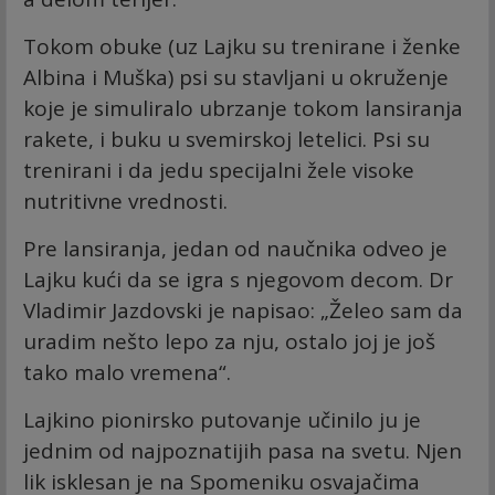
Tokom obuke (uz Lajku su trenirane i ženke
Albina i Muška) psi su stavljani u okruženje
koje je simuliralo ubrzanje tokom lansiranja
rakete, i buku u svemirskoj letelici. Psi su
trenirani i da jedu specijalni žele visoke
nutritivne vrednosti.
Pre lansiranja, jedan od naučnika odveo je
Lajku kući da se igra s njegovom decom. Dr
Vladimir Jazdovski je napisao: „Želeo sam da
uradim nešto lepo za nju, ostalo joj je još
tako malo vremena“.
Lajkino pionirsko putovanje učinilo ju je
jednim od najpoznatijih pasa na svetu. Njen
lik isklesan je na Spomeniku osvajačima