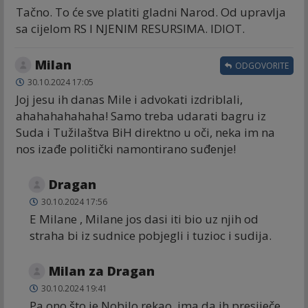
Tačno. To će sve platiti gladni Narod. Od upravlja
sa cijelom RS I NJENIM RESURSIMA. IDIOT.
Milan
ODGOVORITE
30.10.2024 17:05
Joj jesu ih danas Mile i advokati izdriblali,
ahahahahahaha! Samo treba udarati bagru iz
Suda i Tužilaštva BiH direktno u oči, neka im na
nos izađe politički namontirano suđenje!
Dragan
30.10.2024 17:56
E Milane , Milane jos dasi iti bio uz njih od
straha bi iz sudnice pobjegli i tuzioc i sudija.
Milan za Dragan
30.10.2024 19:41
Pa ono što je Nobilo rekao, ima da ih presiječe