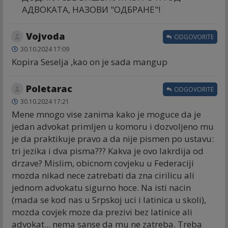
АДВОКАТА, НАЗОВИ "ОДБРАНЕ"!
Vojvoda
ODGOVORITE
30.10.2024 17:09
Kopira Seselja ,kao on je sada mangup
Poletarac
ODGOVORITE
30.10.2024 17:21
Mene mnogo vise zanima kako je moguce da je
jedan advokat primljen u komoru i dozvoljeno mu
je da praktikuje pravo a da nije pismen po ustavu:
tri jezika i dva pisma??? Kakva je ovo lakrdija od
drzave? Mislim, obicnom covjeku u Federaciji
mozda nikad nece zatrebati da zna cirilicu ali
jednom advokatu sigurno hoce. Na isti nacin
(mada se kod nas u Srpskoj uci i latinica u skoli),
mozda covjek moze da prezivi bez latinice ali
advokat... nema sanse da mu ne zatreba. Treba