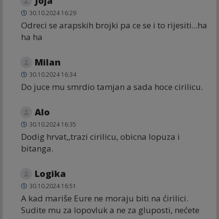
Joja
30.10.2024 16:29
Odreci se arapskih brojki pa ce se i to rijesiti...ha
ha ha
Milan
30.10.2024 16:34
Do juce mu smrdio tamjan a sada hoce cirilicu.
Alo
30.10.2024 16:35
Dodig hrvat,,trazi cirilicu, obicna lopuza i
bitanga.
Logika
30.10.2024 16:51
A kad mariše Eure ne moraju biti na ćirilici.
Sudite mu za lopovluk a ne za gluposti, nećete