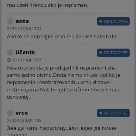
mu uzeti licencu ako je nepismen.
ante
ODGOVORITE
30.10.2024 17:24
Ako to ne pomogne crno mu se pise hahahaha
Učenik
ODGOVORITE
30.10.2024 17:27
Nisam znao da je predsjednik nepismen i zna
samo jedno pismo.Onda nismo ni Losi koliko je
nepismenih i neobrazovanih u vrhu drzave i
institucijama.Nas teraju da učimo oba pisma u
osnovnoj.
vrco
ODGOVORITE
30.10.2024 17:39
Зна да чита ћирилицу, али једва да пише
ааххааа