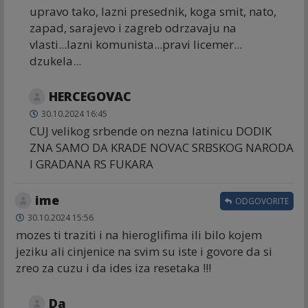
upravo tako, lazni presednik, koga smit, nato,
zapad, sarajevo i zagreb odrzavaju na
vlasti...lazni komunista...pravi licemer...
dzukela...
HERCEGOVAC
30.10.2024 16:45
CUJ velikog srbende on nezna latinicu DODIK
ZNA SAMO DA KRADE NOVAC SRBSKOG NARODA
I GRADANA RS FUKARA
ime
ODGOVORITE
30.10.2024 15:56
mozes ti traziti i na hieroglifima ili bilo kojem
jeziku ali cinjenice na svim su iste i govore da si
zreo za cuzu i da ides iza resetaka !!!
Da