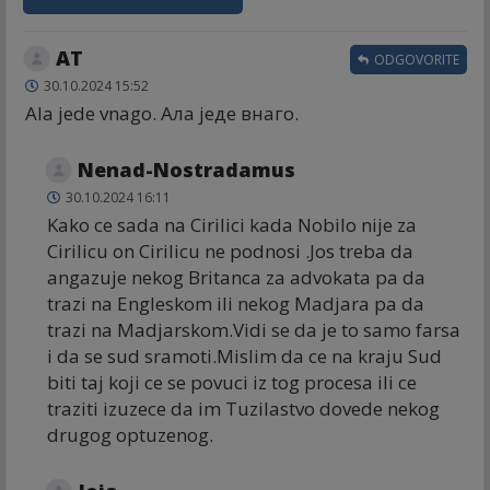
AT
ODGOVORITE
30.10.2024 15:52
Ala jede vnago. Ала једе внаго.
Nenad-Nostradamus
30.10.2024 16:11
Kako ce sada na Cirilici kada Nobilo nije za
Cirilicu on Cirilicu ne podnosi .Jos treba da
angazuje nekog Britanca za advokata pa da
trazi na Engleskom ili nekog Madjara pa da
trazi na Madjarskom.Vidi se da je to samo farsa
i da se sud sramoti.Mislim da ce na kraju Sud
biti taj koji ce se povuci iz tog procesa ili ce
traziti izuzece da im Tuzilastvo dovede nekog
drugog optuzenog.