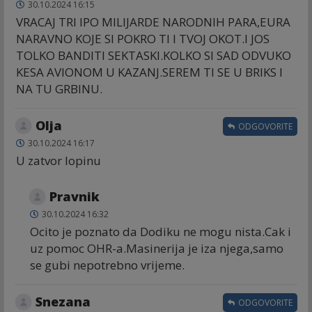
30.10.2024 16:15
VRACAJ TRI IPO MILIJARDE NARODNIH PARA,EURA
NARAVNO KOJE SI POKRO TI I TVOJ OKOT.I JOS
TOLKO BANDITI SEKTASKI.KOLKO SI SAD ODVUKO
KESA AVIONOM U KAZANJ.SEREM TI SE U BRIKS I
NA TU GRBINU.
Olja
ODGOVORITE
30.10.2024 16:17
U zatvor lopinu
Pravnik
30.10.2024 16:32
Ocito je poznato da Dodiku ne mogu nista.Cak i
uz pomoc OHR-a.Masinerija je iza njega,samo
se gubi nepotrebno vrijeme.
Snezana
ODGOVORITE