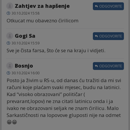
Zahtjev za hapšenje
ODGOVORITE
30.10.2024 15:58
Otkucat mu obavezno ćirilicom
Gogi Sa
ODGOVORITE
30.10.2024 15:59
Sve je čista farsa, što će se na kraju i vidjeti.
Bosnjo
ODGOVORITE
30.10.2024 16:00
Posto ja živim u RS-u, od danas ću tražiti da mi svi
računi koje plaćam svaki mjesec, budu na latinici.
Kad “visoko obrazovani” političar (
prevarant,lopov) ne zna citati latinicu onda i ja
ivako ne obrazovani seljak ne znam ćirilicu. Malo
Sarkastičnosti na lopovove gluposti nije na odmet
😁😁