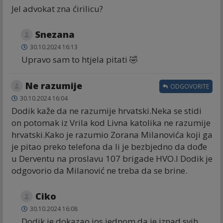
Jel advokat zna ćirilicu?
Snezana
30.10.2024 16:13
Upravo sam to htjela pitati 🤣
Ne razumije
ODGOVORITE
30.10.2024 16:04
Dodik kaže da ne razumije hrvatski.Neka se stidi
on potomak iz Vrila kod Livna katolika ne razumije
hrvatski.Kako je razumio Zorana Milanovića koji ga
je pitao preko telefona da li je bezbjedno da dođe
u Derventu na proslavu 107 brigade HVO.I Dodik je
odgovorio da Milanović ne treba da se brine.
Ciko
30.10.2024 16:08
Dodik je dokazao jos jednom da je iznad svih