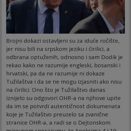
Brojni dokazi ostavljeni su za iduće ročište,
jer nisu bili na srpskom jeziku i ćirilici, a
odbrana optuženih, odnosno i sam Dodik je
rekao kako ne razumije engleski, bosanski i
hrvatski, pa da ne razumije ni dokaze
Tužilaštva i da se ne mogu izjasniti ako nisu
na ćirilici. Ono što je Tužilaštvo danas
iznijelo su odgovori OHR-a na njihove upite
da im se potvrdi autentičnost dokumenata
koje je Tužilaštvo preuzelo sa zvanične
stranice OHR-a, a radi se o Dejtonskom
mirovnom sporazumu, te Aneksima 4 i 10