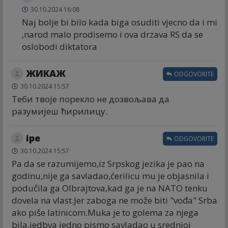
30.10.2024 16:08
Naj bolje bi bilo kada biga osuditi vjecno da i mi
,narod malo prodisemo i ova drzava RS da se
oslobodi diktatora
ЖИКАЖ
ODGOVORITE
30.10.2024 15:57
Теби твоје порекло не дозвољава да
разумијеш ћирилицу.
ipe
ODGOVORITE
30.10.2024 15:57
Pa da se razumijemo,iz Srpskog jezika je pao na
godinu,nije ga savladao,ćerilicu mu je objasnila i
podučila ga Olbrajtova,kad ga je na NATO tenku
dovela na vlast.Jer zaboga ne može biti "vođa" Srba
ako piše latinicom.Muka je to golema za njega
bila,jedbva jedno pismo savladao u srednjoj