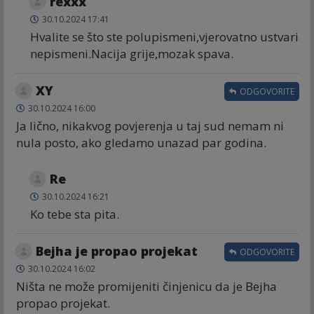
rexxx
30.10.2024 17:41
Hvalite se što ste polupismeni,vjerovatno ustvari
nepismeni.Nacija grije,mozak spava.
XY
ODGOVORITE
30.10.2024 16:00
Ja lično, nikakvog povjerenja u taj sud nemam ni
nula posto, ako gledamo unazad par godina.
Re
30.10.2024 16:21
Ko tebe sta pita.
Bejha je propao projekat
ODGOVORITE
30.10.2024 16:02
Ništa ne može promijeniti činjenicu da je Bejha
propao projekat.