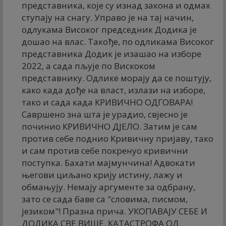
представника, које су изнад закона и одмах
ступају на снагу. Управо је на тај начин,
одлукама Високог председник Додика је
дошао на влас. Такође, по одликама Високог
представника Додик је изашао на изборе
2022, а сада пљује по Вискоком
представнику. Одлике морају да се поштују,
како када дође на власт, излази на изборе,
тако и сада када КРИВИЧНО ОДГОВАРА!
Савршено зна шта је урадио, свјесно је
починио КРИВИЧНО ДЈЕЛО. Затим је сам
против себе поднио Кривичну пријаву, тако
и сам против себе покренуо кривични
поступка. Бахати мајмунчина! Адвокати
његови циљано крију истину, лажу и
обмањују. Немају аргументе за одбрану,
зато се сада баве са "словима, писмом,
језиком"! Празна прича. УКОПАВАЈУ СЕБЕ И
ДОДИКА СВЕ ВИШЕ. КАТАСТРОФА ОД