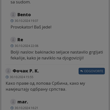
sa sudom.
Bento
30.10.2024 19:37
Provokator! Baš jede!
Re
30.10.2024 22:08
Bolji naslov: bakinacko seljace nastavilo grgljati
fekalije, kako je naviklo na djogoviziji!
Фочак Р. К.
ODGOVORITE
30.10.2024 15:55
Како праве од лопова Србина, како му
намјештају одбрану српства.
mar.
30.10.2024 16:21