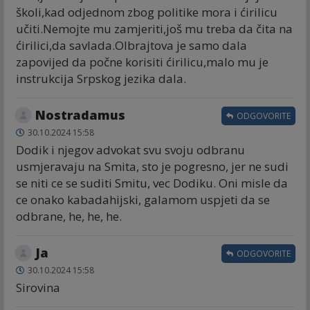
školi,kad odjednom zbog politike mora i ćirilicu
učiti.Nemojte mu zamjeriti,još mu treba da čita na
ćirilici,da savlada.Olbrajtova je samo dala
zapovijed da počne korisiti ćirilicu,malo mu je
instrukcija Srpskog jezika dala.
Nostradamus
ODGOVORITE
30.10.2024 15:58
Dodik i njegov advokat svu svoju odbranu
usmjeravaju na Smita, sto je pogresno, jer ne sudi
se niti ce se suditi Smitu, vec Dodiku. Oni misle da
ce onako kabadahijski, galamom uspjeti da se
odbrane, he, he, he.
Ja
ODGOVORITE
30.10.2024 15:58
Sirovina