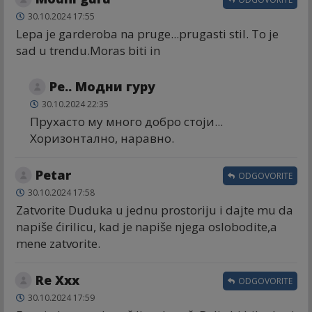
30.10.2024 17:55
Lepa je garderoba na pruge...prugasti stil. To je
sad u trendu.Moras biti in
Ре.. Модни гуру
30.10.2024 22:35
Прухасто му много добро стоји...
Хоризонтално, наравно.
Petar
ODGOVORITE
30.10.2024 17:58
Zatvorite Duduka u jednu prostoriju i dajte mu da
napiše ćirilicu, kad je napiše njega oslobodite,a
mene zatvorite.
Re Xxx
ODGOVORITE
30.10.2024 17:59