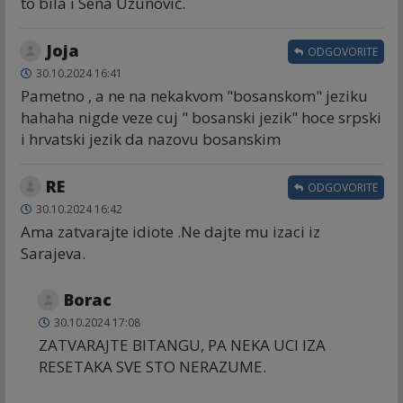
to bila i Sena Uzunović.
Joja
ODGOVORITE
30.10.2024 16:41
Pametno , a ne na nekakvom "bosanskom" jeziku
hahaha nigde veze cuj " bosanski jezik" hoce srpski
i hrvatski jezik da nazovu bosanskim
RE
ODGOVORITE
30.10.2024 16:42
Ama zatvarajte idiote .Ne dajte mu izaci iz
Sarajeva.
Borac
30.10.2024 17:08
ZATVARAJTE BITANGU, PA NEKA UCI IZA
RESETAKA SVE STO NERAZUME.