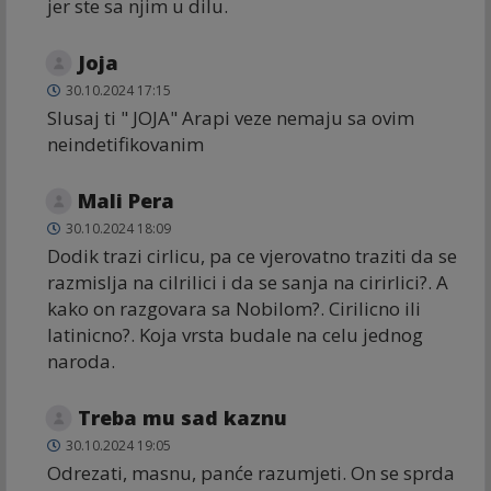
jer ste sa njim u dilu.
Joja
30.10.2024 17:15
Slusaj ti " JOJA" Arapi veze nemaju sa ovim
neindetifikovanim
Mali Pera
30.10.2024 18:09
Dodik trazi cirlicu, pa ce vjerovatno traziti da se
razmislja na cilrilici i da se sanja na cirirlici?. A
kako on razgovara sa Nobilom?. Cirilicno ili
latinicno?. Koja vrsta budale na celu jednog
naroda.
Treba mu sad kaznu
30.10.2024 19:05
Odrezati, masnu, panće razumjeti. On se sprda