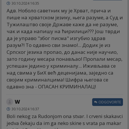
30.10.2024 16:35
Адв. Ноболо саветник му је Хрват, прича и
пише на хрватском језику, њега разуме, а Суд и
Тужилаштво своје Државе каже да не разуме,
чак и када напишу на ћирилици??? Још тврди
да је управо "због писма" изгубио здрав
разум?! То одавно сви знамо!... Додик је из
Српског језика пропао, до данас није научио,
зато годину месара понављао! Пропали месар,
успешан једино у криминалу... Иживљава се
над свима у БиХ већ деценијама, заједно са
својим криминалцима! Шифра његова се
одавно зна - ОПАСАН КРИМИНАЛАЦ!
W
ODGOVORITE
30.10.2024 16:37
Boli nekog za Rudonjom ona stvar. I crveni skakavci
jedva čekaju da im ga neko skine s vrata pa makar