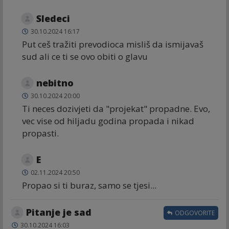
Sledeci
30.10.2024 16:17
Put ceš tražiti prevodioca misliš da ismijavaš
sud ali ce ti se ovo obiti o glavu
nebitno
30.10.2024 20:00
Ti neces dozivjeti da "projekat" propadne. Evo,
vec vise od hiljadu godina propada i nikad
propasti.
E
02.11.2024 20:50
Propao si ti buraz, samo se tjesi...
Pitanje je sad
ODGOVORITE
30.10.2024 16:03