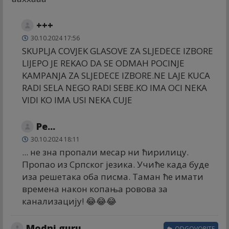
+++
30.10.2024 17:56
SKUPLJA COVJEK GLASOVE ZA SLJEDECE IZBORE
LIJEPO JE REKAO DA SE ODMAH POCINJE
KAMPANJA ZA SLJEDECE IZBORE.NE LAJE KUCA
RADI SELA NEGO RADI SEBE.KO IMA OCI NEKA
VIDI KO IMA USI NEKA CUJE
Ре...
30.10.2024 18:11
... не зна пропали месар ни ћирилицу.
Пропао из Српског језика. Учиће када буде
иза решетака оба писма. Таман ће имати
времена након копања ровова за
канализацију! 😂😂😂
Modni guru
ODGOVORITE