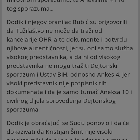
tog sporazuma...
Dodik i njegov branilac Bubić su prigovorili
da Tužilaštvo ne može da traži od
kancelarije OHR-a te dokumente i potvrdu
njihove autentičnosti, jer su oni samo služba
visokog predstavnika, a da ni od visokog
predstavnika ne mogu tražiti Dejtonski
sporazum i Ustav BiH, odnosno Ankes 4, jer
visoki predstavnik nije potpisnik tih
dokumenata i da je samo tumač Aneksa 10 i
civilnog dijela sprovođenja Dejtonskog
sporazuma.
Dodik je obraćajući se Sudu ponovio i da će
dokazivati da Kristijan Šmit nije visoki