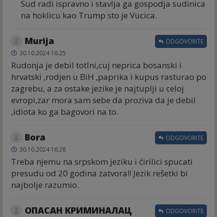
Sud radi ispravno i stavlja ga gospodja sudinica
na hoklicu kao Trump sto je Vucica.
Murija
ODGOVORITE
30.10.2024 16:25
Rudonja je debil totlni,cuj neprica bosanski i
hrvatski ,rodjen u BiH ,paprika i kupus rasturao po
zagrebu, a za ostake jezike je najtuplji u celoj
evropi,zar mora sam sebe da proziva da je debil
,idiota ko ga bagovori na to.
Bora
ODGOVORITE
30.10.2024 16:28
Treba njemu na srpskom jeziku i ćirilici spucati
presudu od 20 godina zatvora!! Jezik rešetki bi
najbolje razumio.
ОПАСАН КРИМИНАЛАЦ
ODGOVORITE