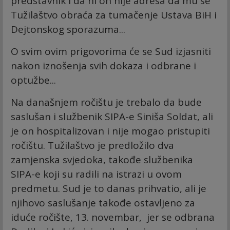
predstavnik i da ni on nije adresa da mu se
Tužilaštvo obraća za tumačenje Ustava BiH i
Dejtonskog sporazuma...
O svim ovim prigovorima će se Sud izjasniti
nakon iznošenja svih dokaza i odbrane i
optužbe...
Na današnjem ročištu je trebalo da bude
saslušan i službenik SIPA-e Siniša Soldat, ali
je on hospitalizovan i nije mogao pristupiti
ročištu. Tužilaštvo je predložilo dva
zamjenska svjedoka, takođe službenika
SIPA-e koji su radili na istrazi u ovom
predmetu. Sud je to danas prihvatio, ali je
njihovo saslušanje takođe ostavljeno za
iduće ročište, 13. novembar, jer se odbrana