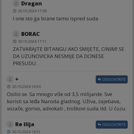
Dragan
30.10.2024 17:09
I one sto ga brane tamo ispred suda
BORAC
30.10.2024 17:11
ZATVARAJTE BITANGU AKO SMIJETE, CINIMI SE
DA UZUNOVICKA NESMIJE DA DONESE
PRESUDU.
+
ODGOVORITE
30.10.2024 16:50
Osilio se. Sa mnogo više od 3,5 milijarde. Sve
koristi sa leđa Naroda gladnog. Uživa, zajebava,
vozače, gorivo, advokati , troškovi suda itd. U ćuzu.
Re Ilija
ODGOVORITE
30.10.2024 16:51