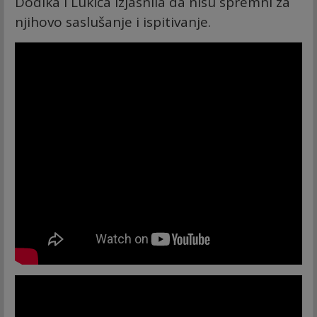
Dodika i Lukića izjasnila da nisu spremni za
njihovo saslušanje i ispitivanje.