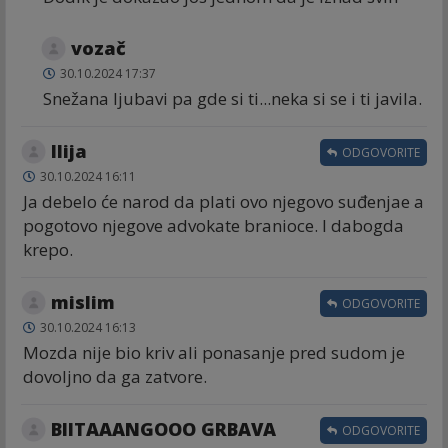
vozač
30.10.2024 17:37
Snežana ljubavi pa gde si ti...neka si se i ti javila.
Ilija
ODGOVORITE
30.10.2024 16:11
Ja debelo će narod da plati ovo njegovo suđenjae a
pogotovo njegove advokate branioce. I dabogda
krepo.
mislim
ODGOVORITE
30.10.2024 16:13
Mozda nije bio kriv ali ponasanje pred sudom je
dovoljno da ga zatvore.
BIITAAANGOOO GRBAVA
ODGOVORITE