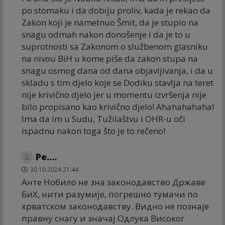
po stomaku i da dobiju proliv, kada je rekao da
Zakon koji je nametnuo Šmit, da je stupio na
snagu odmah nakon donošenje i da je to u
suprotnosti sa Zakonom o službenom glasniku
na nivou BiH u kome piše da zakon stupa na
snagu osmog dana od dana objavljivanja, i da u
skladu s tim djelo koje se Dodiku stavlja na teret
nije krivično djelo jer u momentu izvršenja nije
bilo propisano kao krivično djelo! Ahahahahaha!
Ima da im u Sudu, Tužilaštvu i OHR-u oči
ispadnu nakon toga što je to rečeno!
Ре....
30.10.2024 21:44
Анте Нобило не зна законодавство Државе
БиХ, нити разумије, погрешно тумачи по
хрватском законодавству. Видно не познаје
правну снагу и значај Одлука Високог