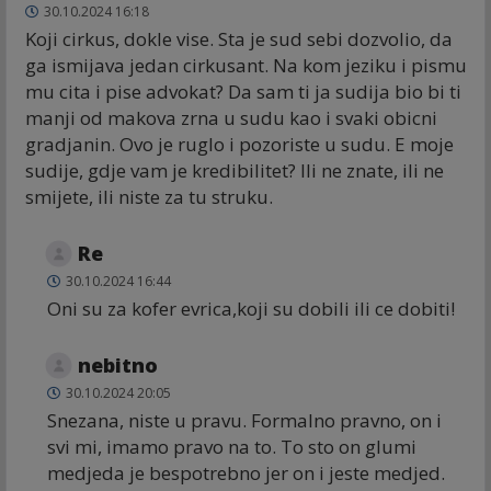
30.10.2024 16:18
Koji cirkus, dokle vise. Sta je sud sebi dozvolio, da
ga ismijava jedan cirkusant. Na kom jeziku i pismu
mu cita i pise advokat? Da sam ti ja sudija bio bi ti
manji od makova zrna u sudu kao i svaki obicni
gradjanin. Ovo je ruglo i pozoriste u sudu. E moje
sudije, gdje vam je kredibilitet? Ili ne znate, ili ne
smijete, ili niste za tu struku.
Re
30.10.2024 16:44
Oni su za kofer evrica,koji su dobili ili ce dobiti!
nebitno
30.10.2024 20:05
Snezana, niste u pravu. Formalno pravno, on i
svi mi, imamo pravo na to. To sto on glumi
medjeda je bespotrebno jer on i jeste medjed.