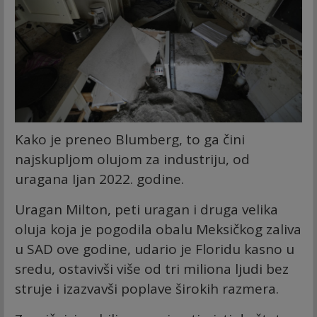
Kako je preneo Blumberg, to ga čini
najskupljom olujom za industriju, od
uragana Ijan 2022. godine.
Uragan Milton, peti uragan i druga velika
oluja koja je pogodila obalu Meksičkog zaliva
u SAD ove godine, udario je Floridu kasno u
sredu, ostavivši više od tri miliona ljudi bez
struje i izazvavši poplave širokih razmera.