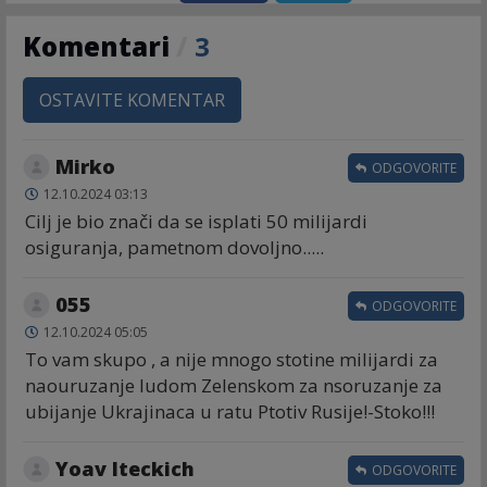
Komentari
/
3
OSTAVITE KOMENTAR
Mirko
ODGOVORITE
12.10.2024 03:13
Cilj je bio znači da se isplati 50 milijardi
osiguranja, pametnom dovoljno.....
055
ODGOVORITE
12.10.2024 05:05
To vam skupo , a nije mnogo stotine milijardi za
naouruzanje ludom Zelenskom za nsoruzanje za
ubijanje Ukrajinaca u ratu Ptotiv Rusije!-Stoko!!!
Yoav Iteckich
ODGOVORITE