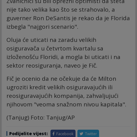
Zvaničnici su bili oprezni optimisti da šteta
nije tako velika kao što se strahovalo, a
guverner Ron DeSantis je rekao da je Florida
izbegla "najgori scenario".
Oluja će uticati na zaradu velikih
osiguravača u četvrtom kvartalu sa
izloženošću Floridi, a mogla bi uticati i na
sektor reosiguranja, naveo je Fič.
Fič je ocenio da ne očekuje da će Milton
ugroziti kredit velikih osiguravajućih ili
reosiguravajućih kompanija, zahvaljujući
njihovom "veoma snažnom nivou kapitala".
(Tanjug) Foto: Tanjug/AP
Podijelite vijest:
Facebook
Twitter