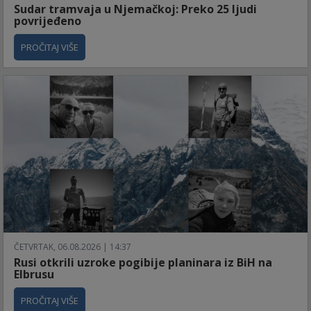
Sudar tramvaja u Njemačkoj: Preko 25 ljudi
povrijeđeno
PROČITAJ VIŠE
ČETVRTAK, 06.08.2026 | 14:37
Rusi otkrili uzroke pogibije planinara iz BiH na
Elbrusu
PROČITAJ VIŠE