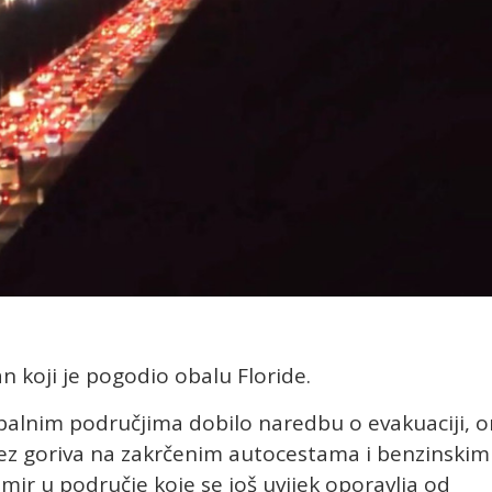
n koji je pogodio obalu Floride.
 obalnim područjima dobilo naredbu o evakuaciji, o
u bez goriva na zakrčenim autocestama i benzinskim
ir u područje koje se još uvijek oporavlja od