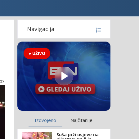
Navigacija
● UŽIVO
:03
Izdvojeno
Najčitanije
Suša prži usjeve na