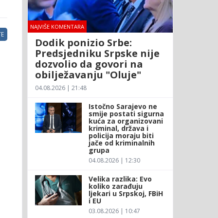
NAJVIŠE KOMENTARA
E
Dodik ponizio Srbe:
Predsjedniku Srpske nije
dozvolio da govori na
obilježavanju "Oluje"
04.08.2026 | 21:48
Istočno Sarajevo ne
smije postati sigurna
kuća za organizovani
kriminal, država i
policija moraju biti
jače od kriminalnih
grupa
04.08.2026 | 12:30
Velika razlika: Evo
koliko zarađuju
ljekari u Srpskoj, FBiH
i EU
03.08.2026 | 10:47