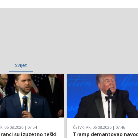
Svijet
, 06.08.2026 | 07:54
ČETVRTAK, 06.08.2026 | 07:46
Iranci su izuzetno teški
Tramp demantovao navod