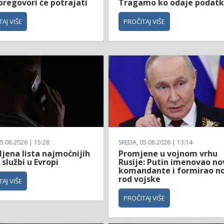
 pregovori će potrajati
Tragamo ko odaje podat
AJ VIŠE
PROČITAJ VIŠE
5.08.2026 | 15:28
SREDA, 05.08.2026 | 13:14
jena lista najmoćnijih
Promjene u vojnom vrhu
 službi u Evropi
Rusije: Putin imenovao no
komandante i formirao no
rod vojske
AJ VIŠE
PROČITAJ VIŠE