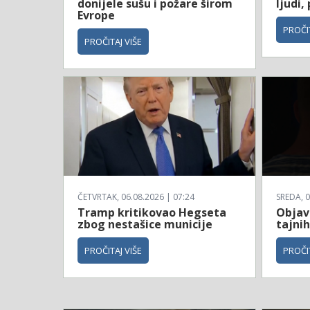
donijele sušu i požare širom
ljudi,
Evrope
PROČIT
PROČITAJ VIŠE
ČETVRTAK, 06.08.2026 | 07:24
SREDA, 0
Tramp kritikovao Hegseta
Objavl
zbog nestašice municije
tajnih
PROČITAJ VIŠE
PROČIT