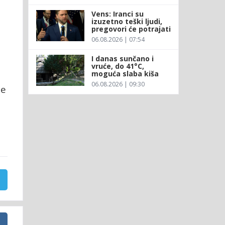
Vens: Iranci su
izuzetno teški ljudi,
pregovori će potrajati
06.08.2026 | 07:54
I danas sunčano i
vruće, do 41°C,
moguća slaba kiša
06.08.2026 | 09:30
ne