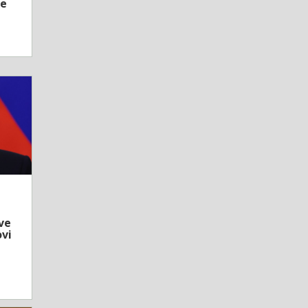
ke
ve
vi