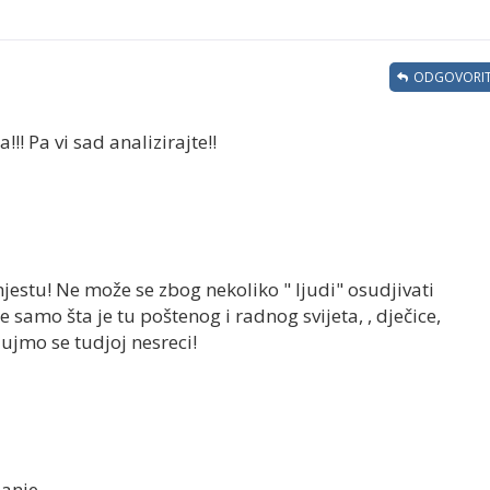
ODGOVORIT
!! Pa vi sad analizirajte!!
stu! Ne može se zbog nekoliko " ljudi" osudjivati
e samo šta je tu poštenog i radnog svijeta, , dječice,
ujmo se tudjoj nesreci!
janje