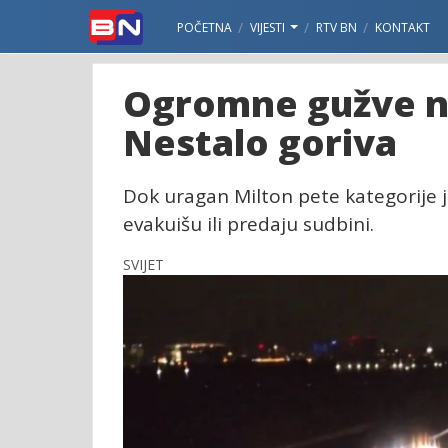
POČETNA
VIJESTI
RTV BN
KONTAKT
Ogromne gužve na 
Nestalo goriva
Dok uragan Milton pete kategorije ju
evakuišu ili predaju sudbini.
SVIJET