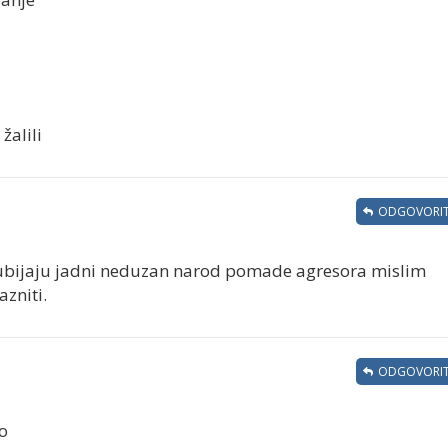
žalili
ODGOVORIT
i ubijaju jadni neduzan narod pomade agresora mislim
azniti.
ODGOVORIT
lo