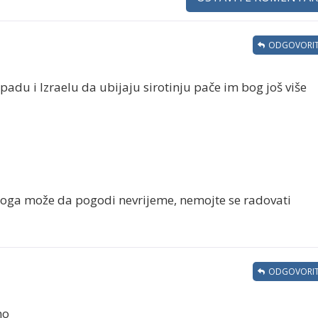
ODGOVORIT
padu i Izraelu da ubijaju sirotinju pače im bog još više
koga može da pogodi nevrijeme, nemojte se radovati
ODGOVORIT
mo