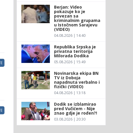
Berjan: Video
pokazuje ko je
povezan sa
kriminalnim grupama
u Istočnom Sarajevu
(VIDEO)
04.08.2026 | 14:40
Republika Srpska je
privatna teritorija
Milorada Dodika
05.08.2026 | 15:49
E
Novinarska ekipa BN
TV iz Doboja
napadnuta verbalno i
fizički (VIDEO)
04.08.2026 | 13:18
Dodik se izblamirao
pred Vučićem - Nije
E
znao gdje je rođen?!
03.08.2026 | 20:30