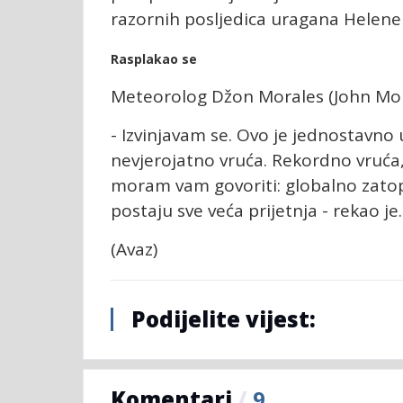
razornih posljedica uragana Helene 
Rasplakao se
Meteorolog Džon Morales (John Moral
- Izvinjavam se. Ovo je jednostavno
nevjerojatno vruća. Rekordno vruća,
moram vam govoriti: globalno zatop
postaju sve veća prijetnja - rekao je.
(Avaz)
Podijelite vijest:
Komentari
/
9