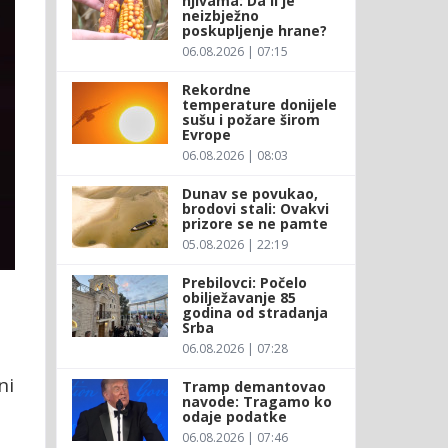
njivama: Da li je
neizbježno
poskupljenje hrane?
06.08.2026 | 07:15
Rekordne
temperature donijele
sušu i požare širom
Evrope
06.08.2026 | 08:03
Dunav se povukao,
brodovi stali: Ovakvi
prizore se ne pamte
05.08.2026 | 22:19
Prebilovci: Počelo
obilježavanje 85
godina od stradanja
Srba
06.08.2026 | 07:28
ni
Tramp demantovao
navode: Tragamo ko
odaje podatke
06.08.2026 | 07:46