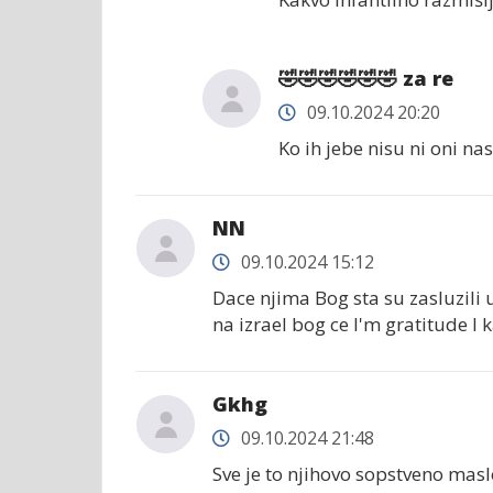
🤣🤣🤣🤣🤣🤣 za re
09.10.2024 20:20
Ko ih jebe nisu ni oni nas 
NN
09.10.2024 15:12
Dace njima Bog sta su zasluzil
na izrael bog ce I'm gratitude I k
Gkhg
09.10.2024 21:48
Sve je to njihovo sopstveno mas