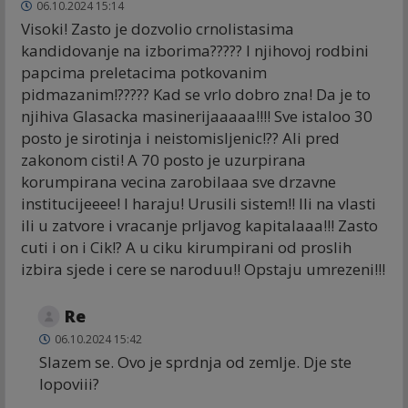
06.10.2024 15:14
Visoki! Zasto je dozvolio crnolistasima
kandidovanje na izborima????? I njihovoj rodbini
papcima preletacima potkovanim
pidmazanim!????? Kad se vrlo dobro zna! Da je to
njihiva Glasacka masinerijaaaaa!!!! Sve istaloo 30
posto je sirotinja i neistomisljenic!?? Ali pred
zakonom cisti! A 70 posto je uzurpirana
korumpirana vecina zarobilaaa sve drzavne
institucijeeee! I haraju! Urusili sistem!! Ili na vlasti
ili u zatvore i vracanje prljavog kapitalaaa!!! Zasto
cuti i on i Cik!? A u ciku kirumpirani od proslih
izbira sjede i cere se naroduu!! Opstaju umrezeni!!!
Re
06.10.2024 15:42
Slazem se. Ovo je sprdnja od zemlje. Dje ste
lopoviii?