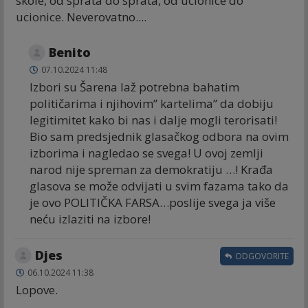
skole, od sprata do sprata, od ucionice do
ucionice. Neverovatno....
Benito
07.10.2024 11:48
Izbori su Šarena laž potrebna bahatim
političarima i njihovim” kartelima” da dobiju
legitimitet kako bi nas i dalje mogli terorisati!
Bio sam predsjednik glasačkog odbora na ovim
izborima i nagledao se svega! U ovoj zemlji
narod nije spreman za demokratiju …! Krađa
glasova se može odvijati u svim fazama tako da
je ovo POLITIČKA FARSA…poslije svega ja više
neću izlaziti na izbore!
Djes
ODGOVORITE
06.10.2024 11:38
Lopove.