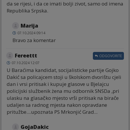
da se rijesi, i da ce imati bolji zivot, samo od imena
Republika Srpska.
Marija
07.10.2024 09:14
Bravo za komentar
Fereettt
ODGOVORITE
07.10.2024 12:07
U Baraćima kandidat, socijalisticke partije Gojko
Dakić sa policajcem stoji u školskom dvorištu cjeli
dan i vrsi pritisak i kupuje glasove u Bjelajcu
policijski službenik żena mu odbornik SNSDa ,pri
ulasku na glasač̣ko mjesto vrši pritisak na biraĉe
udaljen sa radnog mjesta nakon opravdane
pritužbe....upoznata PS Mrkonjić Grad...
GojaDakic