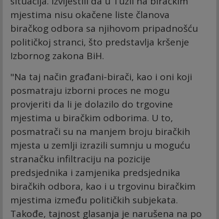
situacija. Izvijestili da u Tuzli na biračkim
mjestima nisu okačene liste članova
biračkog odbora sa njihovom pripadnošću
političkoj stranci, što predstavlja kršenje
Izbornog zakona BiH.
"Na taj način građani-birači, kao i oni koji
posmatraju izborni proces ne mogu
provjeriti da li je dolazilo do trgovine
mjestima u biračkim odborima. U to,
posmatrači su na manjem broju biračkih
mjesta u zemlji izrazili sumnju u moguću
stranačku infiltraciju na pozicije
predsjednika i zamjenika predsjednika
biračkih odbora, kao i u trgovinu biračkim
mjestima između političkih subjekata.
Takođe, tajnost glasanja je narušena na po