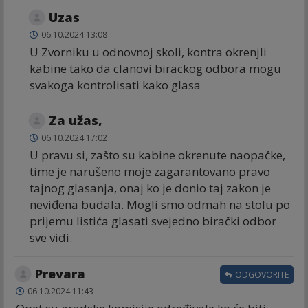
Uzas
06.10.2024 13:08
U Zvorniku u odnovnoj skoli, kontra okrenjli
kabine tako da clanovi birackog odbora mogu
svakoga kontrolisati kako glasa
Za užas,
06.10.2024 17:02
U pravu si, zašto su kabine okrenute naopačke,
time je narušeno moje zagarantovano pravo
tajnog glasanja, onaj ko je donio taj zakon je
neviđena budala. Mogli smo odmah na stolu po
prijemu listića glasati svejedno birački odbor
sve vidi.
Prevara
ODGOVORITE
06.10.2024 11:43