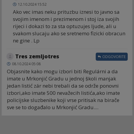
12.10.2024 15:52
Ako vec imas neku prituzbu iznesi to javno sa
svojim imenom i prezimenom i stoj iza svojih
rijeci i dokazi to za sta optuzujes ljude, ali u
svakom slucaju ako se sretnemo fizicki obracun
ne gine . Lp
Tres zemljotres
ODGOVORITE
08.10.2024 05:08
Objasnite kako mogu izbori biti Regulárni a da
imate u Mrkonjić Gradu u jednoj ṣ̌koli manjak
jedan listić zár nebi trebali da se održe ponovni
izbori,ako imate 500 nevažecih listića,ako imate
policijske sluzbenike koji vrse pritisak na birače
sve se to događalo u Mrkonjić Gradu....