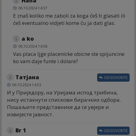
Haha
06.10.2024 14:37
E znaš koliko me zaboli za koga ćeš ti glasati ili
ćeš eventualno vidjeti kome ću ja dati glas.
a ko
06.10.2024 14:58
Vas placa ljge placenicke obicne ste spijuncine
ko vam daje funte i dolare?
Татјана
ODGOVORITE
06.10.2024 14:53
И у Приједору, на Уријама испод трибина,
нису истакнути спискови бирачких одбора.
Пошаљите представнике да се увјере и
извијесте јавност.
Br 1
ODGOVORITE