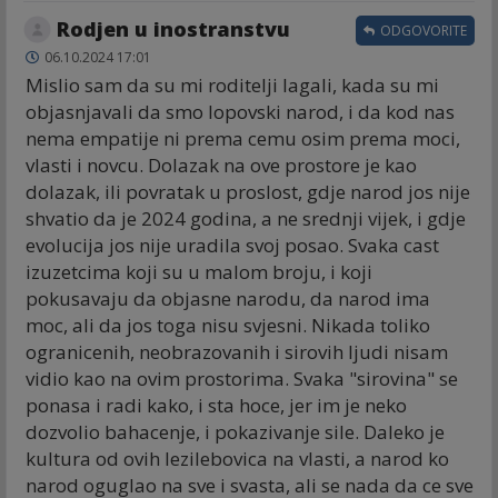
Rodjen u inostranstvu
ODGOVORITE
06.10.2024 17:01
Mislio sam da su mi roditelji lagali, kada su mi
objasnjavali da smo lopovski narod, i da kod nas
nema empatije ni prema cemu osim prema moci,
vlasti i novcu. Dolazak na ove prostore je kao
dolazak, ili povratak u proslost, gdje narod jos nije
shvatio da je 2024 godina, a ne srednji vijek, i gdje
evolucija jos nije uradila svoj posao. Svaka cast
izuzetcima koji su u malom broju, i koji
pokusavaju da objasne narodu, da narod ima
moc, ali da jos toga nisu svjesni. Nikada toliko
ogranicenih, neobrazovanih i sirovih ljudi nisam
vidio kao na ovim prostorima. Svaka "sirovina" se
ponasa i radi kako, i sta hoce, jer im je neko
dozvolio bahacenje, i pokazivanje sile. Daleko je
kultura od ovih lezilebovica na vlasti, a narod ko
narod oguglao na sve i svasta, ali se nada da ce sve