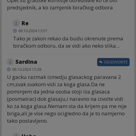
Opet su gradske komisije određivale ko će biti
predsjednik, a ko zamjenik biračkog odbora
Re
06.10.2024 13:57
Tako je zakon rekao da budu okrenute prema
biračkom odboru, da se vidi ako neko slika...
Sardina
ODGOVORITE
06.10.2024 13:28
U gacku razmak izmedju glasackog paravana 2
cm,svak svakom vidi za koga glasa.Da ne
pominjem da jedna osoba stoji iza glasaca
(posmatrac) dok glasaju,i naravno na izvolte vidi
ko za koga glasa.Nemam sta da krijem pa me nije
briga,ali je vise nego ocigledno da je to namjerno
tako postavljeno.