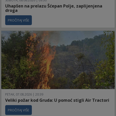
SUBOTA, 08.08.2026 | 09:30
Uhapšen na prelazu Šćepan Polje, zaplijenjena
droga
PROČITAJ VIŠE
PETAK, 07.08.2026 | 20:39
Veliki požar kod Gruda: U pomoć stigli Air Tractori
PROČITAJ VIŠE