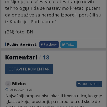
mišljenje, da učestvuju u testiranju novih
tehnologija i da se nastavimo kretati putem
da one zažive za naredne izbore", poručili su
iz Koalicije „Pod lupom“.
(BN) foto: BN
Podijelite vijest:
Facebook
Twitter
Komentari
/
18
OSTAVITE KOMENTAR
Micko
ODGOVORITE
06.10.2024 11:23
Najvažniji propust:nisu okacili imena ulica, ko gdje
glasa, u kojoj prostoriji, pa narod luta od skole do