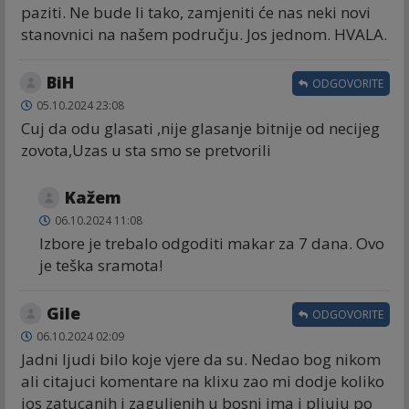
paziti. Ne bude li tako, zamjeniti će nas neki novi
stanovnici na našem području. Jos jednom. HVALA.
BiH
ODGOVORITE
05.10.2024 23:08
Cuj da odu glasati ,nije glasanje bitnije od necijeg
zovota,Uzas u sta smo se pretvorili
Kažem
06.10.2024 11:08
Izbore je trebalo odgoditi makar za 7 dana. Ovo
je teška sramota!
Gile
ODGOVORITE
06.10.2024 02:09
Jadni ljudi bilo koje vjere da su. Nedao bog nikom
ali citajuci komentare na klixu zao mi dodje koliko
jos zatucanih i zaguljenih u bosni ima i pljuju po