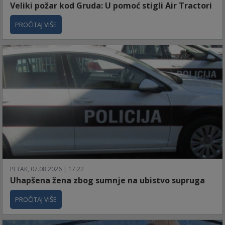
Veliki požar kod Gruda: U pomoć stigli Air Tractori
PROČITAJ VIŠE
PETAK, 07.08.2026 | 17:22
Uhapšena žena zbog sumnje na ubistvo supruga
PROČITAJ VIŠE