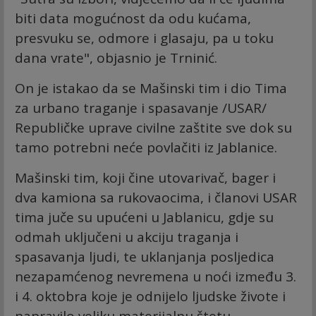
biti data mogućnost da odu kućama,
presvuku se, odmore i glasaju, pa u toku
dana vrate", objasnio je Trninić.
On je istakao da se Mašinski tim i dio Tima
za urbano traganje i spasavanje /USAR/
Republičke uprave civilne zaštite sve dok su
tamo potrebni neće povlačiti iz Jablanice.
Mašinski tim, koji čine utovarivač, bager i
dva kamiona sa rukovaocima, i članovi USAR
tima juče su upućeni u Jablanicu, gdje su
odmah uključeni u akciju traganja i
spasavanja ljudi, te uklanjanja posljedica
nezapamćenog nevremena u noći između 3.
i 4. oktobra koje je odnijelo ljudske živote i