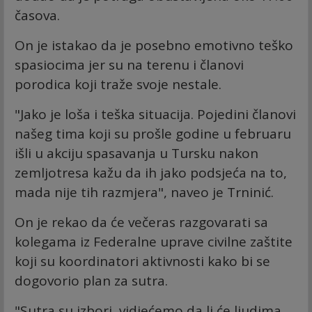
časova.
On je istakao da je posebno emotivno teško
spasiocima jer su na terenu i članovi
porodica koji traže svoje nestale.
"Jako je loša i teška situacija. Pojedini članovi
našeg tima koji su prošle godine u februaru
išli u akciju spasavanja u Tursku nakon
zemljotresa kažu da ih jako podsjeća na to,
mada nije tih razmjera", naveo je Trninić.
On je rekao da će večeras razgovarati sa
kolegama iz Federalne uprave civilne zaštite
koji su koordinatori aktivnosti kako bi se
dogovorio plan za sutra.
"Sutra su izbori, vidjećemo da li će ljudima