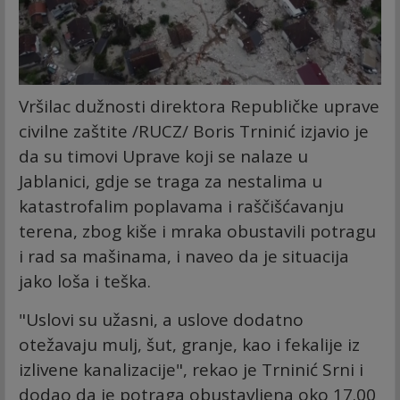
Vršilac dužnosti direktora Republičke uprave
civilne zaštite /RUCZ/ Boris Trninić izjavio je
da su timovi Uprave koji se nalaze u
Jablanici, gdje se traga za nestalima u
katastrofalim poplavama i raščišćavanju
terena, zbog kiše i mraka obustavili potragu
i rad sa mašinama, i naveo da je situacija
jako loša i teška.
"Uslovi su užasni, a uslove dodatno
otežavaju mulj, šut, granje, kao i fekalije iz
izlivene kanalizacije", rekao je Trninić Srni i
dodao da je potraga obustavljena oko 17.00