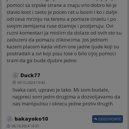
pomoci sa srpske strane a znaju vrlo dobro ko je
stavio kost i zasto je poceo rat u bosni i ko i dalje
odrzava mrznju na terenu a pomaze izraelu i po
svojim zemljama ruse dzamije i protjeruju. Ovi
ruzni komentari ja mislim da dolaze od ovih sto su
zaduzeni da pomazu zlikovcima. Jos jednom
kazem placem kada vidim one jadne ljude koji su
postradali a svi koji pisu lose o bilo cijoj pomoci
sram da ga bude djubre jedno
Duck77
06.10.2024 10:43
Svaka cast, upravo je tako. Mi som budale,
najpreci som jedni drugima a dozvoljavamo da
nas manipulisu i okrecu jedne protiv drugih.
bakayoko10
ODGOVORITE
06.10.2024 16:31