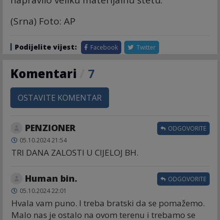
napravilo veliku materijalnu štetu.
(Srna) Foto: AP
Podijelite vijest:
Facebook
Twitter
Komentari
/
7
OSTAVITE KOMENTAR
PENZIONER
ODGOVORITE
05.10.2024 21:54
TRI DANA ZALOSTI U CIJELOJ BH.
Human bin.
ODGOVORITE
05.10.2024 22:01
Hvala vam puno. I treba bratski da se pomažemo.
Malo nas je ostalo na ovom terenu i trebamo se