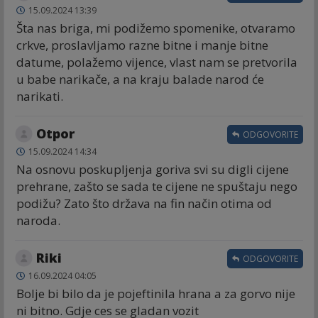
15.09.2024 13:39
Šta nas briga, mi podižemo spomenike, otvaramo
crkve, proslavljamo razne bitne i manje bitne
datume, polažemo vijence, vlast nam se pretvorila
u babe narikače, a na kraju balade narod će
narikati.
Otpor
ODGOVORITE
15.09.2024 14:34
Na osnovu poskupljenja goriva svi su digli cijene
prehrane, zašto se sada te cijene ne spuštaju nego
podižu? Zato što država na fin način otima od
naroda.
Riki
ODGOVORITE
16.09.2024 04:05
Bolje bi bilo da je pojeftinila hrana a za gorvo nije
ni bitno. Gdje ces se gladan vozit