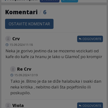
Komentari
/
6
OSTAVITE KOMENTAR
Crv
ODGOVORITE
15.09.2024 11:18
Neka je gorivo jevtino da se mozemo vozickati od
kafe do kafe za hranu je lako u Glamoč po krompir
Re Crv
15.09.2024 13:19
Tako je. Bitno je da se diže halabuka i svaki dan
neka kritika , nebitno dali šta pojeftinilo ili
poskupilo.
Viola
ODGOVORITE