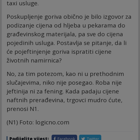
taxi usluge.
Poskupljenje goriva obično je bilo izgovor za
podizanje cijena od hljeba u pekarama do
građevinskog materijala, pa sve do cijena
pojedinih usluga. Postavlja se pitanje, da li
će pojeftinjenje goriva ispratiti cijene
životnih namirnica?
No, za tim potezom, kao ni u prethodnim
slučajevima, niko nije posegao. Roba nije
jeftinija ni za fening. Kada padaju cijene
naftnih prerađevina, trgovci mudro ćute,
prenosi N1.
(N1) Foto: logicno.com
Podijelite vijest:
Facebook
Twitter