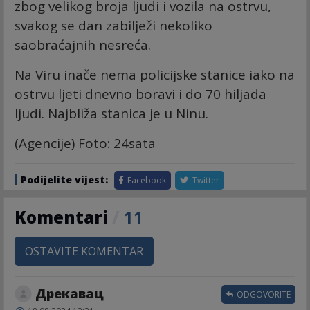
zbog velikog broja ljudi i vozila na ostrvu,
svakog se dan zabilježi nekoliko
saobraćajnih nesreća.
Na Viru inače nema policijske stanice iako na
ostrvu ljeti dnevno boravi i do 70 hiljada
ljudi. Najbliža stanica je u Ninu.
(Agencije) Foto: 24sata
Podijelite vijest:
Facebook
Twitter
Komentari
/
11
OSTAVITE KOMENTAR
Дрекавац
ODGOVORITE