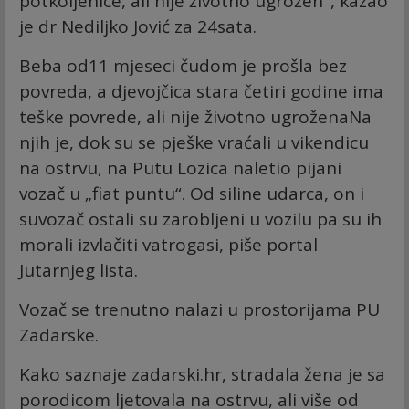
potkoljenice, ali nije životno ugrožen", kazao
je dr Nediljko Jović za 24sata.
Beba od11 mjeseci čudom je prošla bez
povreda, a djevojčica stara četiri godine ima
teške povrede, ali nije životno ugroženaNa
njih je, dok su se pješke vraćali u vikendicu
na ostrvu, na Putu Lozica naletio pijani
vozač u „fiat puntu“. Od siline udarca, on i
suvozač ostali su zarobljeni u vozilu pa su ih
morali izvlačiti vatrogasi, piše portal
Jutarnjeg lista.
Vozač se trenutno nalazi u prostorijama PU
Zadarske.
Kako saznaje zadarski.hr, stradala žena je sa
porodicom ljetovala na ostrvu, ali više od