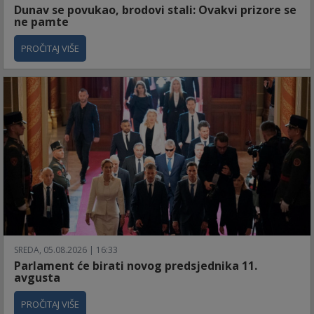
Dunav se povukao, brodovi stali: Ovakvi prizore se
ne pamte
PROČITAJ VIŠE
SREDA, 05.08.2026 | 16:33
Parlament će birati novog predsjednika 11.
avgusta
PROČITAJ VIŠE