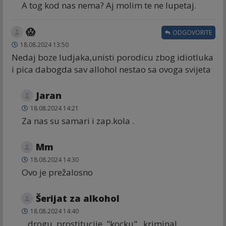
A tog kod nas nema? Aj molim te ne lupetaj.
😱
ODGOVORITE
18.08.2024 13:50
Nedaj boze ludjaka,unisti porodicu zbog idiotluka
i pica dabogda sav allohol nestao sa ovoga svijeta
Jaran
18.08.2024 14:21
Za nas su samari i zap.kola .
Mm
18.08.2024 14:30
Ovo je prežalosno
Šerijat za alkohol
18.08.2024 14:40
...drogu, prostitucije, "kocku" , kriminal