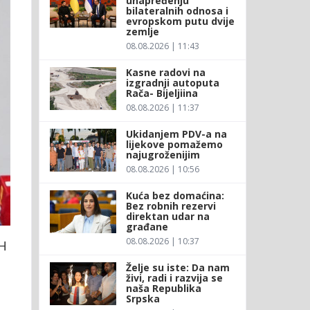
unapređenju
bilateralnih odnosa i
evropskom putu dvije
zemlje
08.08.2026 | 11:43
Kasne radovi na
izgradnji autoputa
Rača- Bijeljiina
08.08.2026 | 11:37
Ukidanjem PDV-a na
lijekove pomažemo
najugroženijim
08.08.2026 | 10:56
Kuća bez domaćina:
Bez robnih rezervi
direktan udar na
građane
08.08.2026 | 10:37
iH
Želje su iste: Da nam
živi, radi i razvija se
naša Republika
Srpska