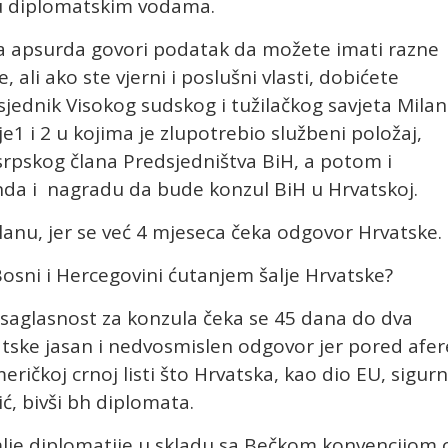
i u diplomatskim vodama.
ja apsurda govori podatak da možete imati razne
 ali ako ste vjerni i poslušni vlasti, dobićete
sjednik Visokog sudskog i tužilačkog savjeta Milan
je1 i 2 u kojima je zlupotrebio službeni položaj,
 srpskog člana Predsjedništva BiH, a potom i
nda i nagradu da bude konzul BiH u Hrvatskoj.
lanu, jer se već 4 mjeseca čeka odgovor Hrvatske.
Bosni i Hercegovini ćutanjem šalje Hrvatske?
saglasnost za konzula čeka se 45 dana do dva
atske jasan i nedvosmislen odgovor jer pored afer
meričkoj crnoj listi što Hrvatska, kao dio EU, sigur
ić, bivši bh diplomata.
lje diplomatije u skladu sa Bečkom konvencijom 