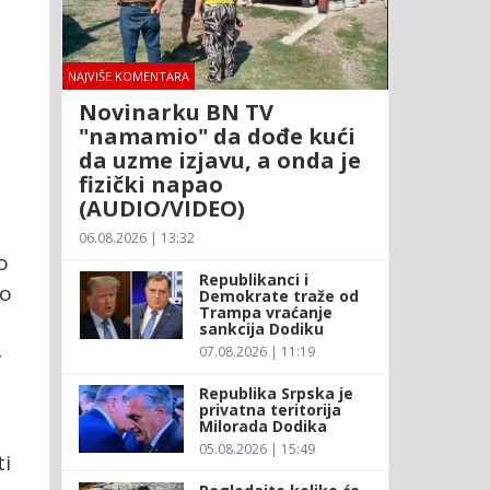
NAJVIŠE KOMENTARA
Novinarku BN TV
"namamio" da dođe kući
da uzme izjavu, a onda je
fizički napao
(AUDIO/VIDEO)
06.08.2026 | 13:32
o
Republikanci i
mo
Demokrate traže od
Trampa vraćanje
sankcija Dodiku
-
07.08.2026 | 11:19
Republika Srpska je
privatna teritorija
Milorada Dodika
05.08.2026 | 15:49
ti