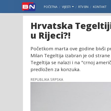
POČETNA
VIJESTI
RTV BN
KONTAKT
Hrvatska Tegeltij
u Rijeci?!
Početkom marta ove godine bivši pr
Milan Tegeltija izabran je od strane
Tegeltija se nalazi i na "crnoj američ
predložen za konzuka.
REPUBLIKA SRPSKA