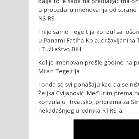
dalje to je sada na predlagačima on
u proceduru imenovanja od strane P
NS RS.
I nije samo Tegeltija konzul sa lošo
u Panami Fatiha Kola, državljanina 
i Tužilaštvo BiH.
Kol je imenovan prošle godine na prij
Milan Tegeltija.
I onda se svi ponašaju kao da se niš
Željka Cvijanović. Međutim,prema 
konzula u Hrvatskoj priprema za Sini
nekadašnjeg urednika RTRS-a.