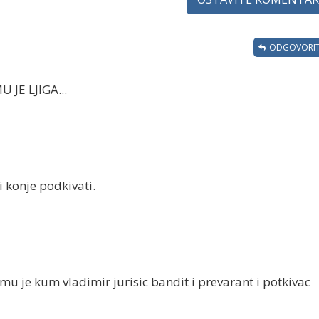
ODGOVORIT
JE LJIGA...
i konje podkivati.
o mu je kum vladimir jurisic bandit i prevarant i potkivac