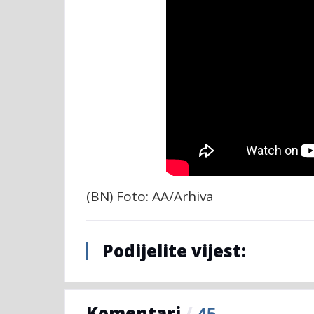
(BN) Foto: AA/Arhiva
Podijelite vijest:
Komentari
/
45