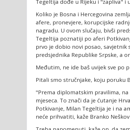
Tegeltija dođe u Rijeku i "zapliva" 
Koliko je Bosna i Hercegovina zeml
afere, pronevjere, korupcijske radnje,
nagradu. U ovom slučaju, bivši pred
Tegeltija poznatiji po aferi Potkivan
prvo je dobio novi posao, savjetnik
predsjednika Republike Srpske, a o
Međutim, ne ide baš uvijek sve po p
Pitali smo stručnjake, koju poruku 
"Prema diplomatskim pravilima, na 
mjeseca. To znači da je ćutanje Hrv
Potkivanje, Milan Tegeltija je i na a
neće prihvatiti, kaže Branko Neškov
Treba napomenuti, kaže on, da zem