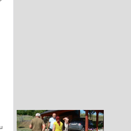
e
a
o
nu