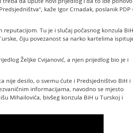
i treba da upute novi prijedlog i da to ide ponovo
redsjedništva“, kaže Igor Crnadak, poslanik PDP 
m reputacijom. Tu je i slučaj počasnog konzula Bi
Turske, čiju povezanost sa narko kartelima ispituj
edlog Željke Cvijanović, a njen prijedlog bio je i
ta nije desilo, o svemu ćute i Predsjedništvo BiH i
nezvaničnim informacijama, navodno se mjesto
šu Mihailovića, bivšeg konzula BiH u Turskoj i