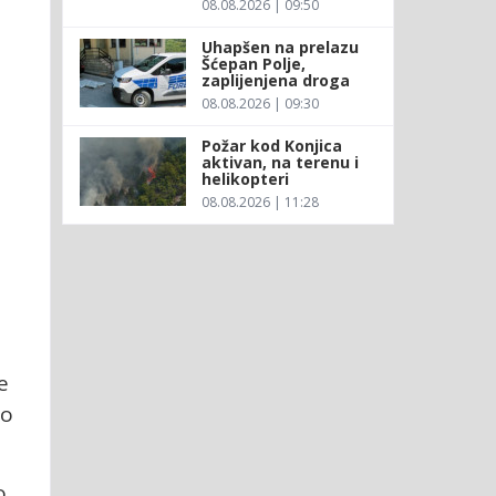
08.08.2026 | 09:50
Uhapšen na prelazu
Šćepan Polje,
zaplijenjena droga
08.08.2026 | 09:30
Požar kod Konjica
aktivan, na terenu i
helikopteri
08.08.2026 | 11:28
e
no
o