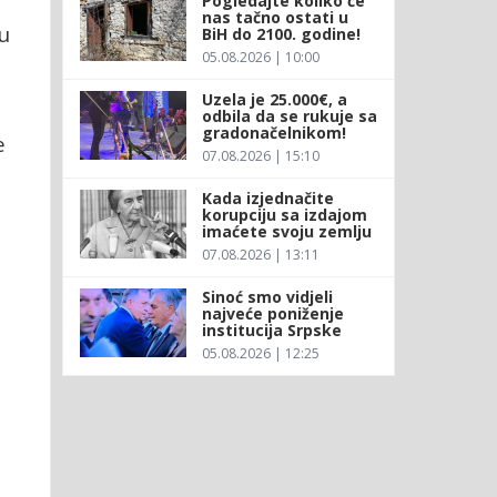
Pogledajte koliko će
nas tačno ostati u
u
BiH do 2100. godine!
05.08.2026 | 10:00
Uzela je 25.000€, a
H
odbila da se rukuje sa
gradonačelnikom!
e
07.08.2026 | 15:10
Kada izjednačite
korupciju sa izdajom
imaćete svoju zemlju
07.08.2026 | 13:11
Sinoć smo vidjeli
najveće poniženje
institucija Srpske
05.08.2026 | 12:25