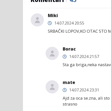
Miki
14.07.2024 20:55
SRBAČKI LOPOV,KO OTAC STO MU 
Borac
14.07.2024 21:57
Sta ga briga,neka nastav
mate
14.07.2024 23:31
Ajd za oca se.zna, ali st
strasno