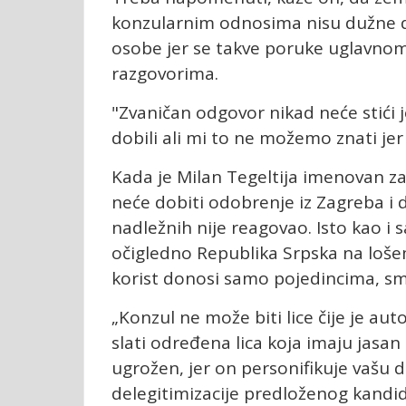
konzularnim odnosima nisu dužne d
osobe jer se takve poruke uglavn
razgovorima.
"Zvaničan odgovor nikad neće stići 
dobili ali mi to ne možemo znati jer
Kada je Milan Tegeltija imenovan za 
neće dobiti odobrenje iz Zagreba i 
nadležnih nije reagovao. Isto kao i s
očigledno Republika Srpska na lošem
korist donosi samo pojedincima, sma
„Konzul ne može biti lice čije je aut
slati određena lica koja imaju jasan 
ugrožen, jer on personifikuje vašu d
delegitimizacije predloženog kandida