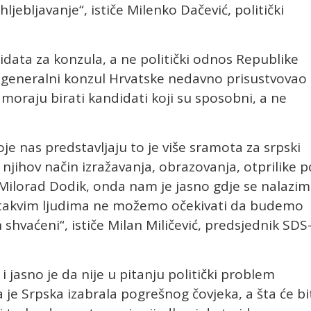
ljebljavanje“, ističe Milenko Dačević, politički
idata za konzula, a ne politički odnos Republike
je generalni konzul Hrvatske nedavno prisustvovao
moraju birati kandidati koji su sposobni, a ne
oje nas predstavljaju to je više sramota za srpski
 njihov način izražavanja, obrazovanja, otprilike p
Milorad Dodik, onda nam je jasno gdje se nalazi
a takvim ljudima ne možemo očekivati da budemo
n shvaćeni“, ističe Milan Miličević, predsjednik SDS
i jasno je da nije u pitanju politički problem
je Srpska izabrala pogrešnog čovjeka, a šta će bi