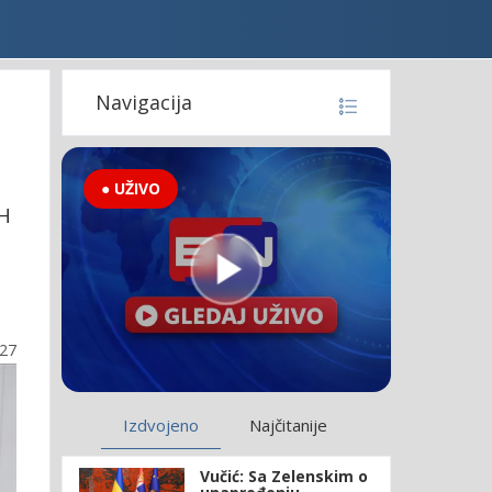
Navigacija
● UŽIVO
iH
:27
Izdvojeno
Najčitanije
Vučić: Sa Zelenskim o