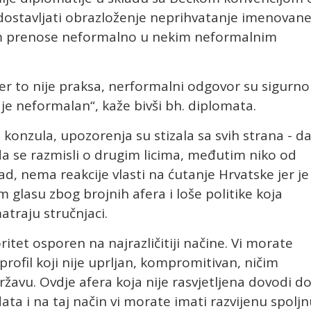
ostavljati obrazloženje neprihvatanje imenovan
om prenose neformalno u nekim neformalnim
jer to nije praksa, nerformalni odgovor su sigurno
 je neformalan“, kaže bivši bh. diplomata.
konzula, upozorenja su stizala sa svih strana - d
da se razmisli o drugim licima, međutim niko od
ad, nema reakcije vlasti na ćutanje Hrvatske jer je
 glasu zbog brojnih afera i loše politike koja
traju stručnjaci.
oritet osporen na najrazličitiji načine. Vi morate
profil koji nije uprljan, kompromitivan, ničim
ržavu. Ovdje afera koja nije rasvjetljena dovodi d
ta i na taj način vi morate imati razvijenu spolj