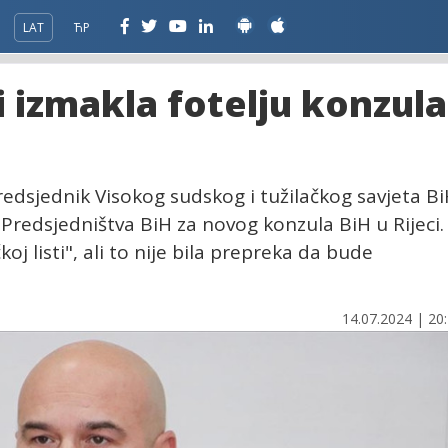
LAT
ЋР
i izmakla fotelju konzula
edsjednik Visokog sudskog i tužilačkog savjeta B
 Predsjedništva BiH za novog konzula BiH u Rijeci.
koj listi", ali to nije bila prepreka da bude
14.07.2024 | 20