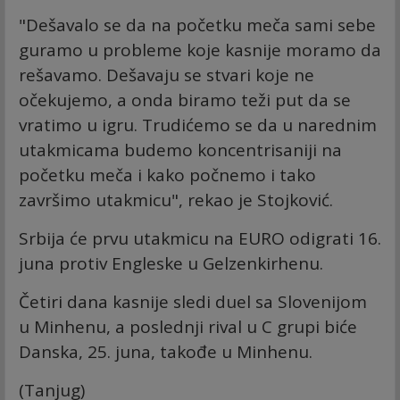
"Dešavalo se da na početku meča sami sebe
guramo u probleme koje kasnije moramo da
rešavamo. Dešavaju se stvari koje ne
očekujemo, a onda biramo teži put da se
vratimo u igru. Trudićemo se da u narednim
utakmicama budemo koncentrisaniji na
početku meča i kako počnemo i tako
završimo utakmicu", rekao je Stojković.
Srbija će prvu utakmicu na EURO odigrati 16.
juna protiv Engleske u Gelzenkirhenu.
Četiri dana kasnije sledi duel sa Slovenijom
u Minhenu, a poslednji rival u C grupi biće
Danska, 25. juna, takođe u Minhenu.
(Tanjug)