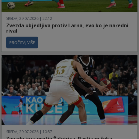
SREDA, 29.07.2026 | 22:12
Zvezda ubjedljiva protiv Larna, evo ko je naredni
rival
PROČITAJ VIŠE
SREDA, 29.07.2026 | 10:57
Zvezde igra protiv Žalgirisa, Partizan čeka