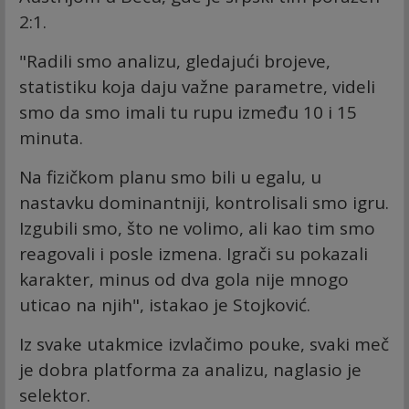
2:1.
"Radili smo analizu, gledajući brojeve,
statistiku koja daju važne parametre, videli
smo da smo imali tu rupu između 10 i 15
minuta.
Na fizičkom planu smo bili u egalu, u
nastavku dominantniji, kontrolisali smo igru.
Izgubili smo, što ne volimo, ali kao tim smo
reagovali i posle izmena. Igrači su pokazali
karakter, minus od dva gola nije mnogo
uticao na njih", istakao je Stojković.
Iz svake utakmice izvlačimo pouke, svaki meč
je dobra platforma za analizu, naglasio je
selektor.