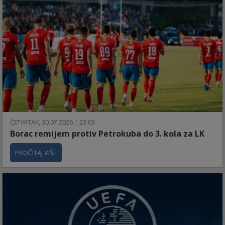
ČETVRTAK, 30.07.2026 | 23:03
Borac remijem protiv Petrokuba do 3. kola za LK
PROČITAJ VIŠE