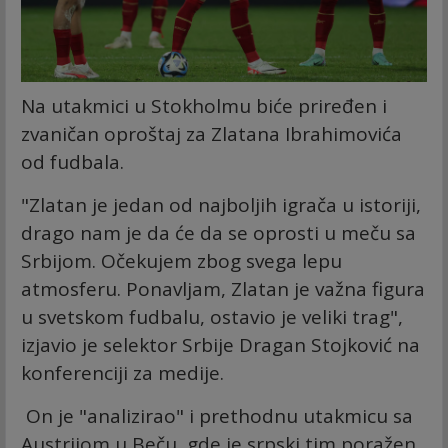
Na utakmici u Stokholmu biće priređen i
zvaničan oproštaj za Zlatana Ibrahimovića
od fudbala.
"Zlatan je jedan od najboljih igrača u istoriji,
drago nam je da će da se oprosti u meču sa
Srbijom. Očekujem zbog svega lepu
atmosferu. Ponavljam, Zlatan je važna figura
u svetskom fudbalu, ostavio je veliki trag",
izjavio je selektor Srbije Dragan Stojković na
konferenciji za medije.
On je "analizirao" i prethodnu utakmicu sa
Austrijom u Beču, gde je srpski tim poražen