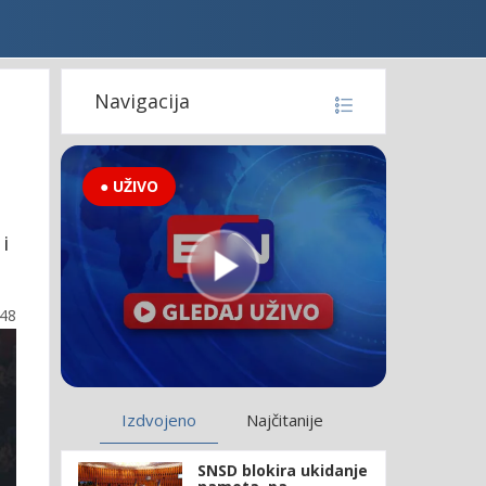
Navigacija
● UŽIVO
i
:48
Izdvojeno
Najčitanije
SNSD blokira ukidanje