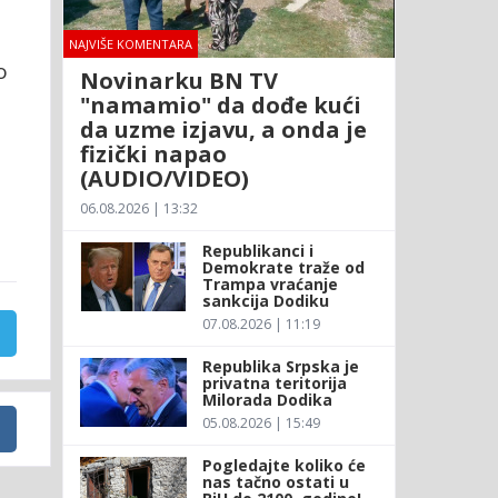
NAJVIŠE KOMENTARA
o
Novinarku BN TV
"namamio" da dođe kući
da uzme izjavu, a onda je
fizički napao
(AUDIO/VIDEO)
06.08.2026 | 13:32
Republikanci i
Demokrate traže od
Trampa vraćanje
sankcija Dodiku
07.08.2026 | 11:19
Republika Srpska je
privatna teritorija
Milorada Dodika
05.08.2026 | 15:49
Pogledajte koliko će
nas tačno ostati u