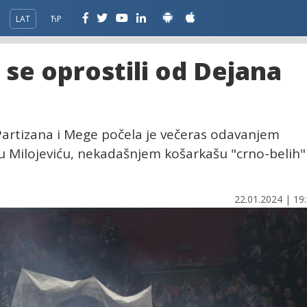
LAT
ЋР
i se oprostili od Dejana
Partizana i Mege počela je večeras odavanjem
Milojeviću, nekadašnjem košarkašu "crno-belih" 
22.01.2024 | 19