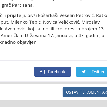
igrač Partizana.
i i prijatelji, bivši košarkaši Veselin Petrović, Ratk
ut, Milenko Tepić, Novica Veličković, Miroslav
le Avdalović...koji su nosili crni dres sa brojem 13.
 Američkim Državama 17. januara, u 47. godini, a
nadno objavljen.
Facebook
Twitter
OSTAVITE KOMENTAR