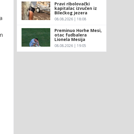
Pravi ribolovački
kapitalac izvučen iz
Bilećkog jezera
a
08.08.2026 | 18:08
Preminuo Horhe Mesi,
am
otac fudbalera
Lionela Mesija
08.08.2026 | 19:05