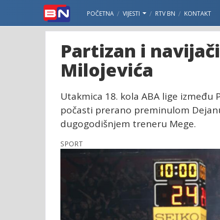
POČETNA
VIJESTI
RTV BN
KONTAKT
Partizan i navijač
Milojevića
Utakmica 18. kola ABA lige između 
počasti prerano preminulom Dejanu 
dugogodišnjem treneru Mege.
SPORT