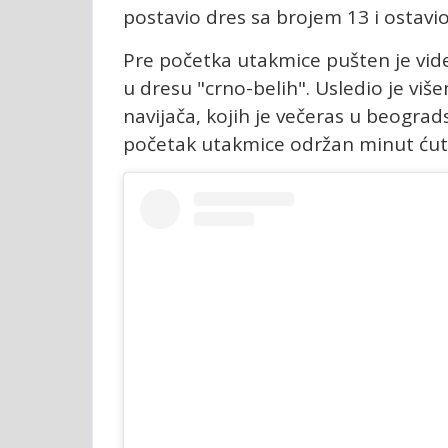
postavio dres sa brojem 13 i ostavio
Pre početka utakmice pušten je vide
u dresu "crno-belih". Usledio je viš
navijača, kojih je večeras u beograd
početak utakmice održan minut ćut