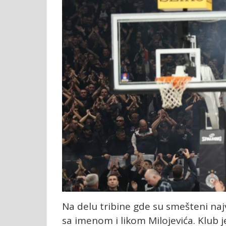
Na delu tribine gde su smešteni najv
sa imenom i likom Milojevića. Klub 