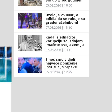
BiH do 2100. godine!
05.08.2026 | 10:00
Uzela je 25.000€, a
odbila da se rukuje sa
gradonačelnikom!
07.08.2026 | 15:10
Kada izjednačite
korupciju sa izdajom
imaćete svoju zemlju
07.08.2026 | 13:11
Sinoć smo vidjeli
najveće poniženje
institucija Srpske
05.08.2026 | 12:25