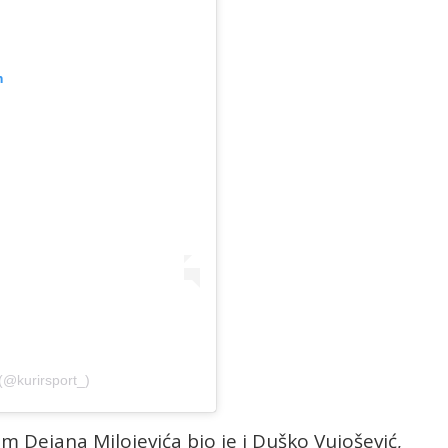
m
(@kurirsport_)
m Dejana Milojevića bio je i Duško Vujošević,