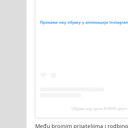
Прикажи ову објаву у апликацији Instagra
Објава коју дели KURIR sport 
Među brojnim prijateljima i rodbino