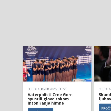
SUBOTA, 08.08.2026 | 16:23
SUBOTA, 
Vaterpolisti Crne Gore
Skanda
spustili glave tokom
ljubav
intoniranja himne
PROČIT