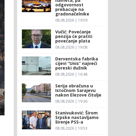
nameta, pa
odgovornost
prebacuje na
gradonačelnike
08.08.2026 | 19:59
Vučić: Povećanje
penzija će pratiti
povećanje plata
08.08.2026 | 19:08
Derventska fabrika
cijevi “Unis” najveći
poreski dužnik
08.08.2026 | 16:48
Serija obračuna u
Istočnom Sarajevu
nakon Elezove čitulje
08.08.2026 | 19:36
Stanivuković: Širom
Srpske nastavljamo
širenje PSS-a
08.08.2026 | 19:53