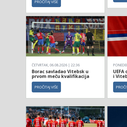
PROČITAJ VIŠE
ČETVRTAK, 06.08.2026 | 22:36
PONEDELJ
Borac savladao Vitebsk u
UEFA o
prvom meču kvalifikacija
i Vite
PROČITAJ VIŠE
PROČIT