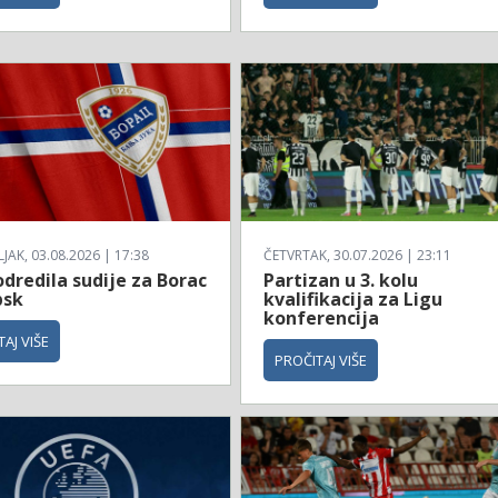
AK, 03.08.2026 | 17:38
ČETVRTAK, 30.07.2026 | 23:11
dredila sudije za Borac
Partizan u 3. kolu
bsk
kvalifikacija za Ligu
konferencija
AJ VIŠE
PROČITAJ VIŠE