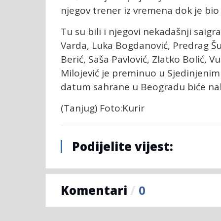
njegov trener iz vremena dok je bio 
Tu su bili i njegovi nekadašnji saigrač
Varda, Luka Bogdanović, Predrag Šup
Berić, Saša Pavlović, Zlatko Bolić, Vu
Milojević je preminuo u Sjedinjenim
datum sahrane u Beogradu biće nak
(Tanjug) Foto:Kurir
Podijelite vijest:
Komentari
/
0