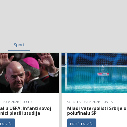
Sport
08.08.2026 | 09:19
SUBOTA, 08.08.2026 | 08:36
l u UEFA: Infantinovoj
Mladi vaterpolisti Srbije u
nici platili studije
polufinalu SP
AJ VIŠE
PROČITAJ VIŠE