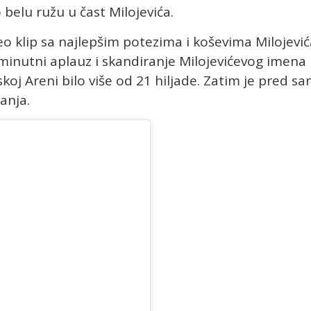
 belu ružu u čast Milojevića.
o klip sa najlepšim potezima i koševima Milojević
eminutni aplauz i skandiranje Milojevićevog imena
skoj Areni bilo više od 21 hiljade. Zatim je pred s
anja.