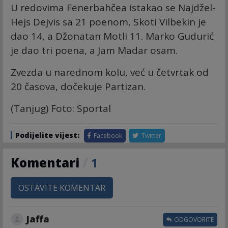
U redovima Fenerbahčea istakao se Najdžel-
Hejs Dejvis sa 21 poenom, Skoti Vilbekin je
dao 14, a Džonatan Motli 11. Marko Gudurić
je dao tri poena, a Jam Madar osam.
Zvezda u narednom kolu, već u četvrtak od
20 časova, dočekuje Partizan.
(Tanjug) Foto: Sportal
Podijelite vijest:
Facebook
Twitter
Komentari
/
1
OSTAVITE KOMENTAR
Jaffa
ODGOVORITE