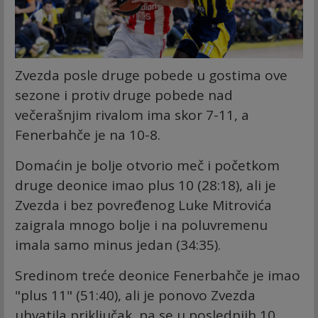
Zvezda posle druge pobede u gostima ove
sezone i protiv druge pobede nad
večerašnjim rivalom ima skor 7-11, a
Fenerbahče je na 10-8.
Domaćin je bolje otvorio meč i početkom
druge deonice imao plus 10 (28:18), ali je
Zvezda i bez povređenog Luke Mitrovića
zaigrala mnogo bolje i na poluvremenu
imala samo minus jedan (34:35).
Sredinom treće deonice Fenerbahče je imao
"plus 11" (51:40), ali je ponovo Zvezda
uhvatila priključak, pa se u poslednjih 10