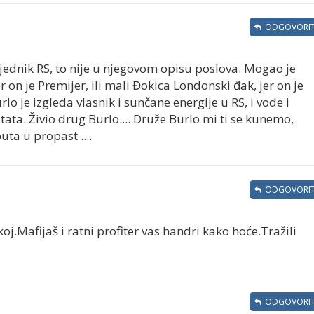
ODGOVORIT
jednik RS, to nije u njegovom opisu poslova. Mogao je
 on je Premijer, ili mali Đokica Londonski đak, jer on je
lo je izgleda vlasnik i sunčane energije u RS, i vode i
ata. Živio drug Burlo.... Druže Burlo mi ti se kunemo,
ta u propast ....
ODGOVORIT
j.Mafijaš i ratni profiter vas handri kako hoće.Tražili
ODGOVORIT