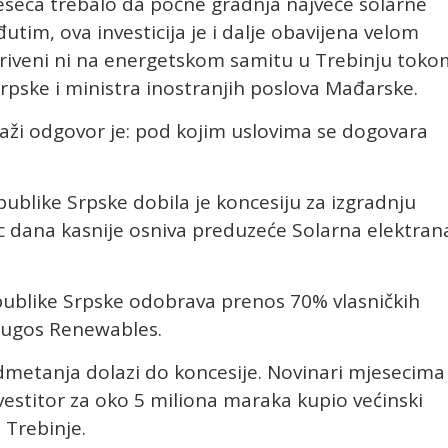
eseca trebalo da počne gradnja najveće solarne
utim, ova investicija je i dalje obavijena velom
tkriveni ni na energetskom samitu u Trebinju toko
rpske i ministra inostranjih poslova Mađarske.
raži odgovor je: pod kojim uslovima se dogovara
ublike Srpske dobila je koncesiju za izgradnju
c dana kasnije osniva preduzeće Solarna elektran
ublike Srpske odobrava prenos 70% vlasničkih
Lugos Renewables.
metanja dolazi do koncesije. Novinari mjesecima
vestitor za oko 5 miliona maraka kupio većinski
 Trebinje.