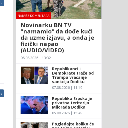
E
NAJVIŠE KOMENTARA
Novinarku BN TV
"namamio" da dođe kući
da uzme izjavu, a onda je
fizički napao
(AUDIO/VIDEO)
06.08.2026 | 13:32
Republikanci i
Demokrate traže od
Trampa vraćanje
sankcija Dodiku
07.08.2026 | 11:19
E
Republika Srpska je
privatna teritorija
Milorada Dodika
05.08.2026 | 15:49
Pogledajte koliko će