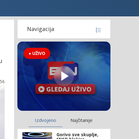
Navigacija
● UŽIVO
u
:56
Izdvojeno
Najčitanije
Gorivo sve skuplje,