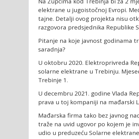
Na Zupcima kod Trebinja bi za 2 mj
elektrane u jugoistočnoj Evropi. Međ
tajne. Detalji ovog projekta nisu o
razgovora predsjednika Republike S
Pitanje na koje javnost godinama t
saradnja?
U oktobru 2020. Elektroprivreda Rep
solarne elektrane u Trebinju. Mjese
Trebinje 1.
U decembru 2021. godine Vlada Rep
prava u toj kompaniji na mađarski 
Mađarska firma tako bez javnog nad
traže na uvid ugovor po kojem je in
udio u preduzeću Solarne elektrane