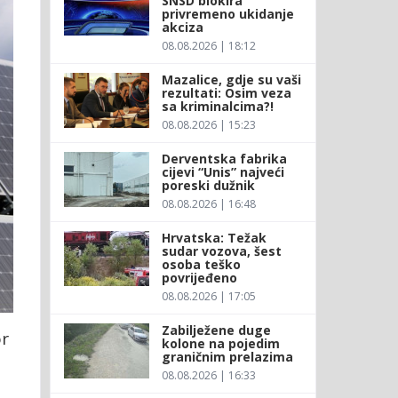
SNSD blokira
privremeno ukidanje
akciza
08.08.2026 | 18:12
Mazalice, gdje su vaši
rezultati: Osim veza
sa kriminalcima?!
08.08.2026 | 15:23
Derventska fabrika
cijevi “Unis” najveći
poreski dužnik
08.08.2026 | 16:48
Hrvatska: Težak
sudar vozova, šest
osoba teško
povrijeđeno
08.08.2026 | 17:05
Zabilježene duge
or
kolone na pojedim
graničnim prelazima
08.08.2026 | 16:33