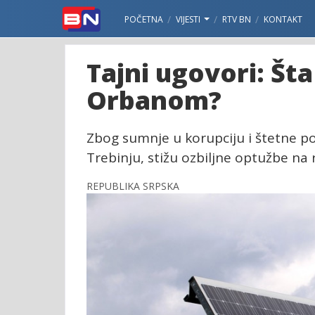
POČETNA
VIJESTI
RTV BN
KONTAKT
Tajni ugovori: Št
Orbanom?
Zbog sumnje u korupciju i štetne po
Trebinju, stižu ozbiljne optužbe na r
REPUBLIKA SRPSKA