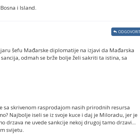
Bosna i Island.
ODGOVORIT
ijaru šefu Mađarske diplomatije na izjavi da Mađarska
sancija, odmah se brže bolje želi sakriti ta istina, sa
je sa skrivenom rasprodajom nasih prirodnih resursa
no? Najbolje iseli se iz svoje kuce i daj je Miloradu, jer je
o drzava ne uvede sankcije nekoj drugoj tamo drzavi...
m svijetu.