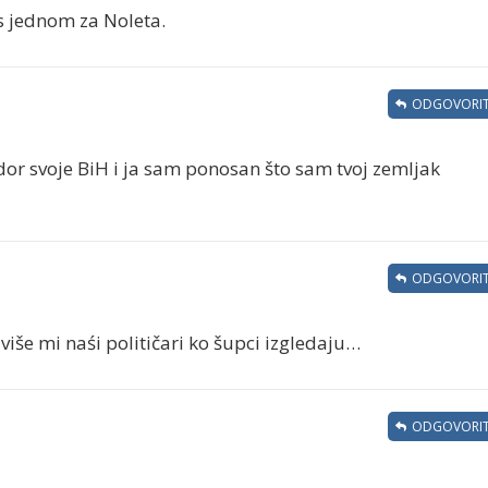
os jednom za Noleta.
ODGOVORIT
or svoje BiH i ja sam ponosan što sam tvoj zemljak
ODGOVORIT
više mi naśi političari ko šupci izgledaju…
ODGOVORIT