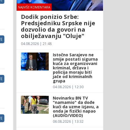
NAJVIŠE KOMENTARA
Dodik ponizio Srbe:
Predsjedniku Srpske nije
dozvolio da govori na
obilježavanju "Oluje"
E
04.08.2026 | 21:48
Istočno Sarajevo ne
smije postati sigurna
kuća za organizovani
kriminal, država i
policija moraju biti
jače od kriminalnih
E
grupa
04.08.2026 | 12:30
Novinarku BN TV
"namamio" da dođe
kući da uzme izjavu, a
onda je fizički napao
(AUDIO/VIDEO)
E
06.08.2026 | 13:32