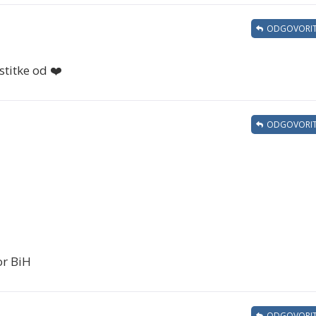
ODGOVORIT
stitke od ❤️
ODGOVORIT
or BiH
ODGOVORIT