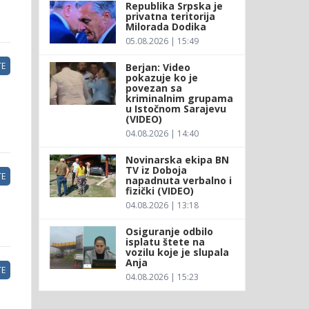
Republika Srpska je
privatna teritorija
Milorada Dodika
05.08.2026 | 15:49
E
Berjan: Video
pokazuje ko je
povezan sa
kriminalnim grupama
u Istočnom Sarajevu
(VIDEO)
04.08.2026 | 14:40
Novinarska ekipa BN
TV iz Doboja
E
napadnuta verbalno i
fizički (VIDEO)
04.08.2026 | 13:18
Osiguranje odbilo
isplatu štete na
vozilu koje je slupala
Anja
E
04.08.2026 | 15:23