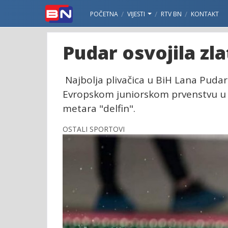
POČETNA
VIJESTI
RTV BN
KONTAKT
Pudar osvojila zl
Najbolja plivačica u BiH Lana Pudar
Evropskom juniorskom prvenstvu u Bu
metara "delfin".
OSTALI SPORTOVI