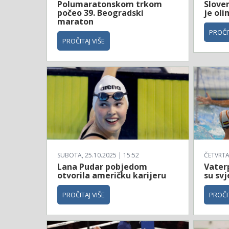
Polumaratonskom trkom
Sloven
počeo 39. Beogradski
je ol
maraton
PROČIT
PROČITAJ VIŠE
SUBOTA, 25.10.2025 | 15:52
ČETVRTAK
Lana Pudar pobjedom
Vaterp
otvorila američku karijeru
su svj
PROČITAJ VIŠE
PROČIT