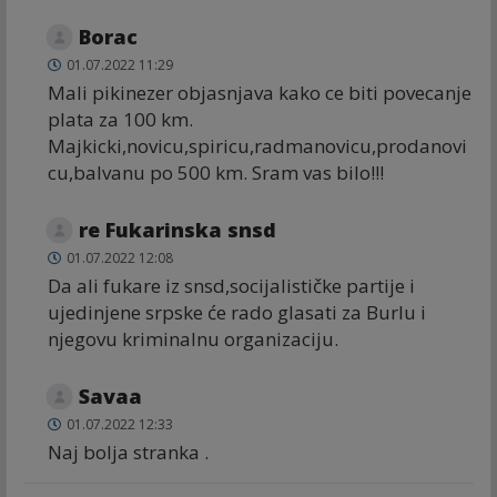
Borac
01.07.2022 11:29
Mali pikinezer objasnjava kako ce biti povecanje
plata za 100 km.
Majkicki,novicu,spiricu,radmanovicu,prodanovi
cu,balvanu po 500 km. Sram vas bilo!!!
re Fukarinska snsd
01.07.2022 12:08
Da ali fukare iz snsd,socijalističke partije i
ujedinjene srpske će rado glasati za Burlu i
njegovu kriminalnu organizaciju.
Savaa
01.07.2022 12:33
Naj bolja stranka .