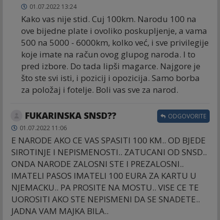
01.07.2022 13:24
Kako vas nije stid. Cuj 100km. Narodu 100 na
ove bijedne plate i ovoliko poskupljenje, a vama
500 na 5000 - 6000km, kolko već, i sve privilegije
koje imate na račun ovog glupog naroda. I to
pred izbore. Do tada lipši magarce. Najgore je
što ste svi isti, i pozicij i opozicija. Samo borba
za položaj i fotelje. Boli vas sve za narod.
FUKARINSKA SNSD??
ODGOVORITE
01.07.2022 11:06
E NARODE AKO CE VAS SPASITI 100 KM.. OD BJEDE
SIROTINJE I NEPISMENOSTI.. ZATUCANI OD SNSD..
ONDA NARODE ZALOSNI STE I PREZALOSNI..
IMATELI PASOS IMATELI 100 EURA ZA KARTU U
NJEMACKU.. PA PROSITE NA MOSTU.. VISE CE TE
UOROSITI AKO STE NEPISMENI DA SE SNADETE..
JADNA VAM MAJKA BILA..