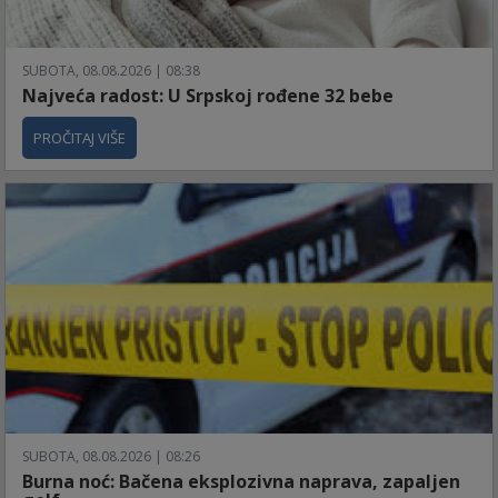
SUBOTA, 08.08.2026 | 08:38
Najveća radost: U Srpskoj rođene 32 bebe
PROČITAJ VIŠE
SUBOTA, 08.08.2026 | 08:26
Burna noć: Bačena eksplozivna naprava, zapaljen