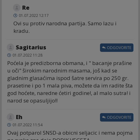
Re
01.07.2022 12:17
Ovi su protiv narodna partija. Samo lazu i
kradu.
Sagitarius
ODGOVORITE
01.07.2022 11:28
Poćela je predizborna obmana, i " bacanje prašine
u oči" širokim narodnim masama, još kad se
gladnim glasaćima ispod šatre servira po 250 gr.
prasetine i po 1 mala piva, možete da im radite šta
god hoćete, naredne ćetiri godine!, al malo sutra! i
narod se opasuljijo!!
Eh
ODGOVORITE
01.07.2022 11:54
Ovaj potparol SNSD-a obicni seljacic i nema pojma