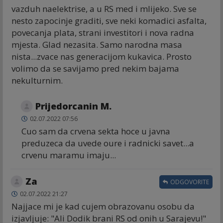
vazduh naelektrise, a u RS med i mlijeko. Sve se
nesto zapocinje graditi, sve neki komadici asfalta,
povecanja plata, strani investitori i nova radna
mjesta. Glad nezasita. Samo narodna masa
nista...zvace nas generacijom kukavica. Prosto
volimo da se savijamo pred nekim bajama
nekulturnim.
Prijedorcanin M.
02.07.2022 07:56
Cuo sam da crvena sekta hoce u javna
preduzeca da uvede oure i radnicki savet...a
crvenu maramu imaju...
Za
ODGOVORITE
02.07.2022 21:27
Najjace mi je kad cujem obrazovanu osobu da
izjavljuje: "Ali Dodik brani RS od onih u Sarajevu!"