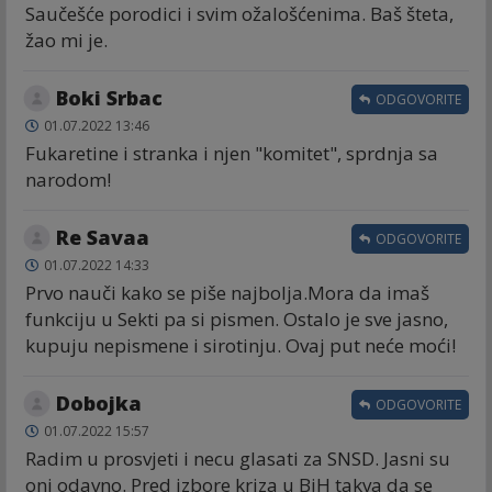
Saučešće porodici i svim ožalošćenima. Baš šteta,
žao mi je.
Boki Srbac
ODGOVORITE
01.07.2022 13:46
Fukaretine i stranka i njen "komitet", sprdnja sa
narodom!
Re Savaa
ODGOVORITE
01.07.2022 14:33
Prvo nauči kako se piše najbolja.Mora da imaš
funkciju u Sekti pa si pismen. Ostalo je sve jasno,
kupuju nepismene i sirotinju. Ovaj put neće moći!
Dobojka
ODGOVORITE
01.07.2022 15:57
Radim u prosvjeti i necu glasati za SNSD. Jasni su
oni odavno. Pred izbore kriza u BiH takva da se