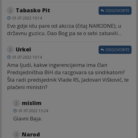
Tabasko Pit
ODGOVORITE
01.07.2022 10:14
Evo gdje idu pare od akciza (čitaj NARODNE), u
državnu guzicu. Dao Bog pa se o sebi zabavili...
Urkel
ODGOVORITE
01.07.2022 10:14
Ama ljudi, kakve ingerencijeima ima član
Predsjedništva BiH da razgovara sa sindikatom?
Šta radi predsjednik Vlade RS, Jadovan Višković, te
plaćeni ministri?
mislim
01.07.2022 13:24
Glavni Baja.
Narod