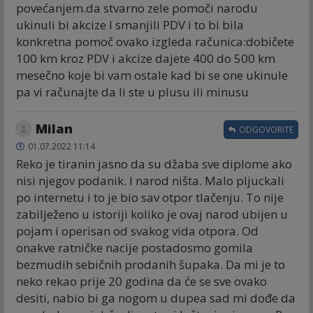
povećanjem.da stvarno zele pomoči narodu
ukinuli bi akcize I smanjili PDV i to bi bila
konkretna pomoč ovako izgleda računica:dobičete
100 km kroz PDV i akcize dajete 400 do 500 km
mesečno koje bi vam ostale kad bi se one ukinule
pa vi računajte da li ste u plusu ili minusu
Milan
ODGOVORITE
01.07.2022 11:14
Reko je tiranin jasno da su džaba sve diplome ako
nisi njegov podanik. I narod ništa. Malo pljuckali
po internetu i to je bio sav otpor tlačenju. To nije
zabilježeno u istoriji koliko je ovaj narod ubijen u
pojam i operisan od svakog vida otpora. Od
onakve ratničke nacije postadosmo gomila
bezmudih sebičnih prodanih šupaka. Da mi je to
neko rekao prije 20 godina da će se sve ovako
desiti, nabio bi ga nogom u dupea sad mi dođe da