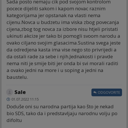
Sada posto nemaju cik pod svojom kontrolom
pocece dijeliti sakom i kapom novac raznim
kategorijama jer opstanak na vlasti nema
cijenu.Novca u budzetu ima viska zbog povecanja
cijena,zbog tog novca za izbore nisu htjeli pristati
ukinuti akcize jer tako bi pomogli svoom narodu a
ovako ciljano svojim glasacima.Sustina svega jeste
da odredjena kasta ima vise nego sto privrijedi a
da ostali rade za sebe i njih.Jednakosti i pravde
nema niti je smije biti jer onda bi svi morali raditi
a ovako jedni na more i u soping a jedni na
baustelu.
Sale
ODGOVORITE
01.07.2022 11:15
Doduše oni su narodna partija kao što je nekad
bio SDS, tako da i predstavljaju narodnu volju po
difoltu