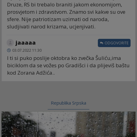
Druze, RS bi trebalo braniti jakom ekonomijom,
prosvjetom i zdravstvom. Znamo svi kakve su ove
sfere. Nije patriotizam uzimati od naroda,
sludjivati narod krizama, ucjenjivati.
jaaaaa
ODGOVORITE
03.07.2022 11:30
I ti si puko poslije oktobra ko zvečka Šuliću,ima
biciklom da se vožes po Gradišci i da plijeviš baštu
kod Zorana Adžića..
Republika Srpska