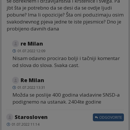
se odreknem i državljanstva i krštenice i svega. Pa
jbt šta je potrebno da se desi da se ovdje ljudi
pobune? Ima li opozicije? Šta oni poduzimaju osim
svakodnevnog pjeva jedne te iste pjesmice? Dno je
probijeno davnih dana
re Milan
01.07.2022 12:09
Nisam odavno procirao bolji i tačniji komentar
od slova do slova. Svaka cast.
Re Milan
01.07.2022 13:31
Možda se poslije 400 godina vladavine SNSD-a
podignemo na ustanak. 2404te godine
Starosloven
ODGOVORITE
01.07.2022 11:14