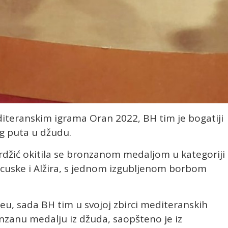
teranskim igrama Oran 2022, BH tim je bogatiji
g puta u džudu.
džić okitila se bronzanom medaljom u kategoriji
ncuske i Alžira, s jednom izgubljenom borbom
teu, sada BH tim u svojoj zbirci mediteranskih
nzanu medalju iz džuda, saopšteno je iz