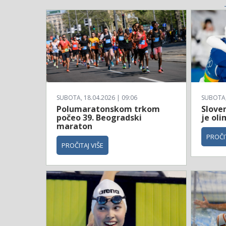
SUBOTA, 18.04.2026 | 09:06
SUBOTA, 
Polumaratonskom trkom
Sloven
počeo 39. Beogradski
je ol
maraton
PROČIT
PROČITAJ VIŠE