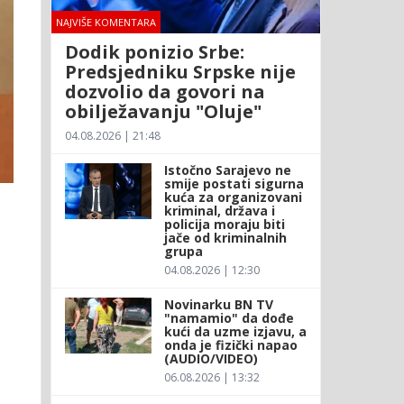
NAJVIŠE KOMENTARA
Dodik ponizio Srbe:
Predsjedniku Srpske nije
dozvolio da govori na
obilježavanju "Oluje"
04.08.2026 | 21:48
Istočno Sarajevo ne
smije postati sigurna
kuća za organizovani
kriminal, država i
policija moraju biti
jače od kriminalnih
grupa
04.08.2026 | 12:30
Novinarku BN TV
"namamio" da dođe
kući da uzme izjavu, a
onda je fizički napao
(AUDIO/VIDEO)
06.08.2026 | 13:32