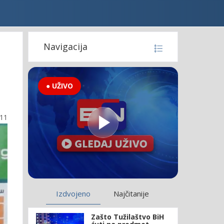
Navigacija
● UŽIVO
:11
Izdvojeno
Najčitanije
Zašto Tužilaštvo BiH