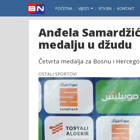
POČETNA
VIJESTI
RTV BN
KONTAKT
Anđela Samardžić
medalju u džudu
Četvrta medalja za Bosnu i Herceg
OSTALI SPORTOVI