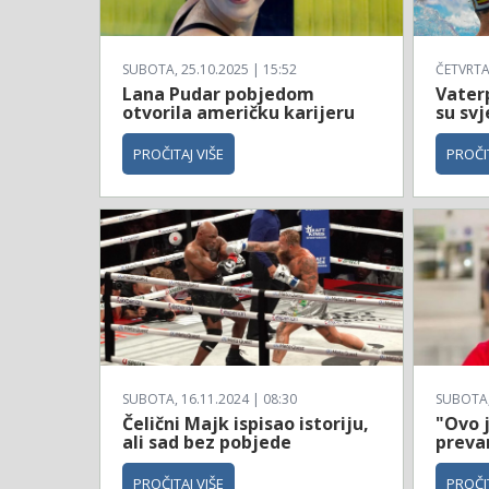
SUBOTA, 25.10.2025 | 15:52
ČETVRTAK
Lana Pudar pobjedom
Vaterp
otvorila američku karijeru
su svj
PROČITAJ VIŠE
PROČIT
SUBOTA, 16.11.2024 | 08:30
SUBOTA, 
Čelični Majk ispisao istoriju,
"Ovo 
ali sad bez pobjede
prevar
PROČITAJ VIŠE
PROČIT