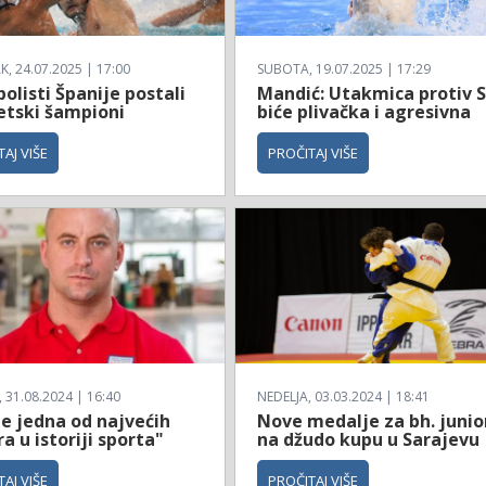
, 24.07.2025 | 17:00
SUBOTA, 19.07.2025 | 17:29
olisti Španije postali
Mandić: Utakmica protiv 
etski šampioni
biće plivačka i agresivna
AJ VIŠE
PROČITAJ VIŠE
31.08.2024 | 16:40
NEDELJA, 03.03.2024 | 18:41
je jedna od najvećih
Nove medalje za bh. junio
a u istoriji sporta"
na džudo kupu u Sarajevu
AJ VIŠE
PROČITAJ VIŠE