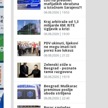
ćuti na predmet
mafijaških obračuna
u Istočnom Sarajevu?!
06.08.2026 | 19:53
Kraj arbitraže od 1,3
milijarde KM: RiTE
Ugljevik u krizi
06.08.2026 | 19:30
PDV ukinuti, lijekovi
ne mogu imati isti
porez kao luksuz
06.08.2026 | 21:22
Zelenski stiže u
Beograd - poznate
teme razgovora
06.08.2026 | 19:19
Beograd: Muškarac
preminuo poslije
uboda stršljena
06.08.2026 | 22:40
Borac savladao