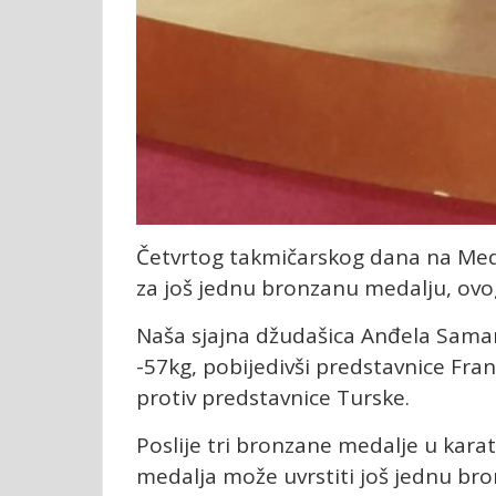
Četvrtog takmičarskog dana na Medi
za još jednu bronzanu medalju, ovo
Naša sjajna džudašica Anđela Samar
-57kg, pobijedivši predstavnice Fra
protiv predstavnice Turske.
Poslije tri bronzane medalje u kara
medalja može uvrstiti još jednu bro