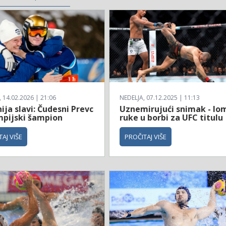
14.02.2026 | 21:06
NEDELJA, 07.12.2025 | 11:13
ija slavi: Čudesni Prevc
Uznemirujući snimak - lo
impijski šampion
ruke u borbi za UFC titulu
AJ VIŠE
PROČITAJ VIŠE