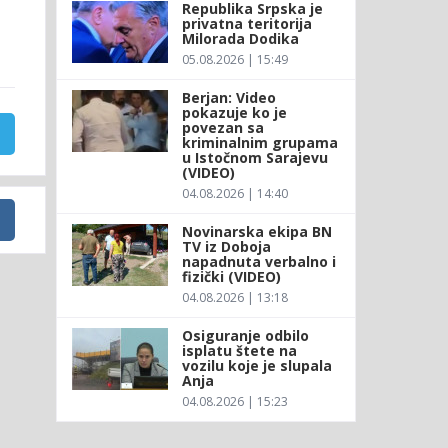
Republika Srpska je
privatna teritorija
Milorada Dodika
05.08.2026 | 15:49
Berjan: Video
pokazuje ko je
povezan sa
kriminalnim grupama
u Istočnom Sarajevu
(VIDEO)
04.08.2026 | 14:40
Novinarska ekipa BN
TV iz Doboja
napadnuta verbalno i
fizički (VIDEO)
04.08.2026 | 13:18
Osiguranje odbilo
isplatu štete na
vozilu koje je slupala
Anja
04.08.2026 | 15:23