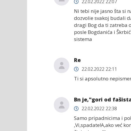
22.02.2022 22:07
Ni tebi nije jasno šta si 
dozvolie svakoj budali da
dragi Bog da ti zatreba 
posle Bogdanića i Škrbić
sistema
Re
22.02.2022 22:11
Ti si apsolutno nepisme
Bn je,"gori od fašist
22.02.2022 22:38
Samo pripadnicima i pol
,Vi,spadate!A,ako već ko