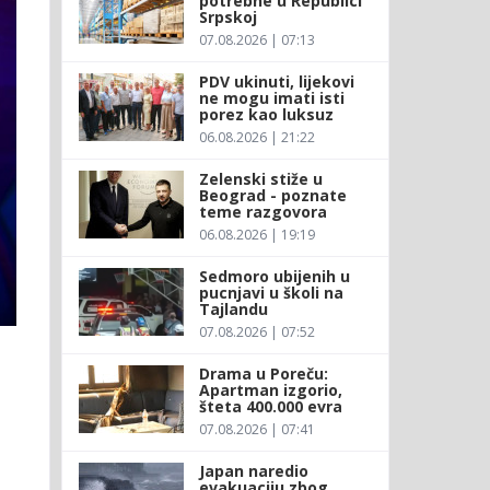
potrebne u Republici
Srpskoj
07.08.2026 | 07:13
PDV ukinuti, lijekovi
ne mogu imati isti
porez kao luksuz
06.08.2026 | 21:22
Zelenski stiže u
Beograd - poznate
teme razgovora
06.08.2026 | 19:19
Sedmoro ubijenih u
pucnjavi u školi na
Tajlandu
07.08.2026 | 07:52
Drama u Poreču:
Apartman izgorio,
šteta 400.000 evra
07.08.2026 | 07:41
Japan naredio
evakuaciju zbog