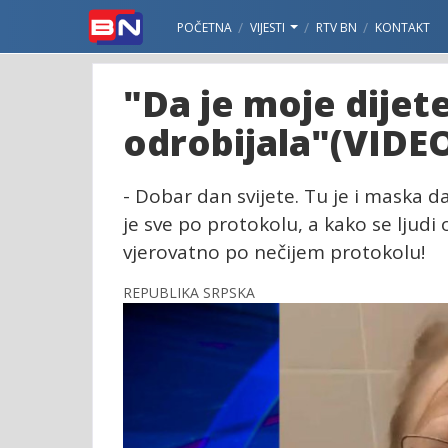
POČETNA
VIJESTI
RTV BN
KONTAKT
"Da je moje dijete
odrobijala"(VIDE
- Dobar dan svijete. Tu je i maska d
je sve po protokolu, a kako se ljudi o
vjerovatno po nečijem protokolu!
REPUBLIKA SRPSKA