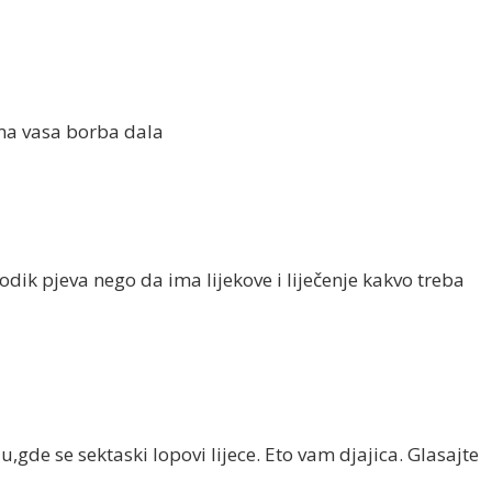
ama vasa borba dala
odik pjeva nego da ima lijekove i liječenje kakvo treba
ju,gde se sektaski lopovi lijece. Eto vam djajica. Glasajte