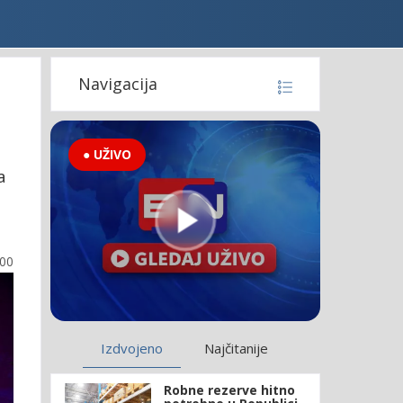
Navigacija
● UŽIVO
a
:00
Izdvojeno
Najčitanije
Robne rezerve hitno