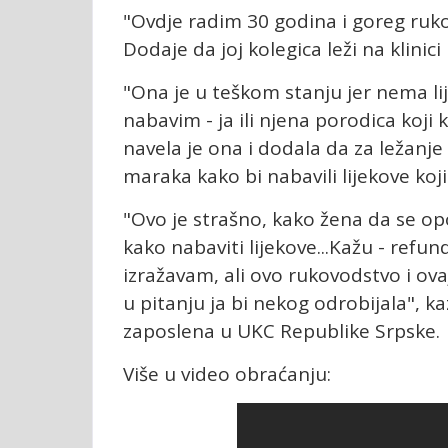
"Ovdje radim 30 godina i goreg rukov
Dodaje da joj kolegica leži na klinici 
"Ona je u teškom stanju jer nema li
nabavim - ja ili njena porodica koji
navela je ona i dodala da za ležanje 
maraka kako bi nabavili lijekove koji
"Ovo je strašno, kako žena da se op
kako nabaviti lijekove...Kažu - refun
izražavam, ali ovo rukovodstvo i ovaj
u pitanju ja bi nekog odrobijala", k
zaposlena u UKC Republike Srpske.
Više u video obraćanju: