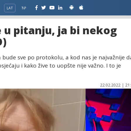
LAT
ЋР
 u pitanju, ja bi nekog
O)
a bude sve po protokolu, a kod nas je najvažnije d
sjećaju i kako žive to uopšte nije važno. I to je
22.02.2022 | 21