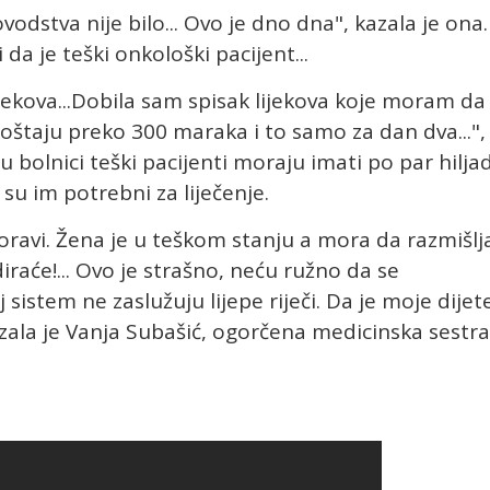
odstva nije bilo... Ovo je dno dna", kazala je ona.
i da je teški onkološki pacijent...
jekova...Dobila sam spisak lijekova koje moram da
 koštaju preko 300 maraka i to samo za dan dva...",
u bolnici teški pacijenti moraju imati po par hilja
 su im potrebni za liječenje.
oravi. Žena je u teškom stanju a mora da razmišlj
diraće!... Ovo je strašno, neću ružno da se
 sistem ne zaslužuju lijepe riječi. Da je moje dijet
azala je Vanja Subašić, ogorčena medicinska sestra