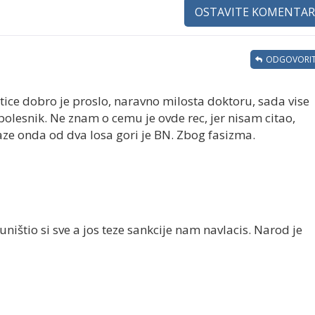
OSTAVITE KOMENTAR
ODGOVORIT
 tice dobro je proslo, naravno milosta doktoru, sada vise
 bolesnik. Ne znam o cemu je ovde rec, jer nisam citao,
aze onda od dva losa gori je BN. Zbog fasizma.
uništio si sve a jos teze sankcije nam navlacis. Narod je