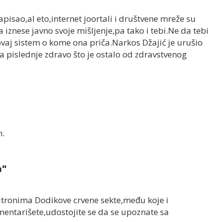
napisao,al eto,internet joortali i društvene mreže su
 iznese javno svoje mišljenje,pa tako i tebi.Ne da tebi
ovaj sistem o kome ona priča.Narkos Džajić je urušio
a pislednje zdravo što je ostalo od zdravstvenog
n.
a"
tronima Dodikove crvene sekte,među koje i
mentarišete,udostojite se da se upoznate sa