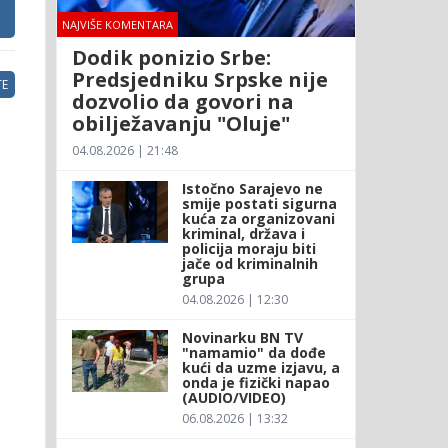
NAJVIŠE KOMENTARA
Dodik ponizio Srbe:
Predsjedniku Srpske nije
E
dozvolio da govori na
obilježavanju "Oluje"
04.08.2026 | 21:48
Istočno Sarajevo ne
smije postati sigurna
kuća za organizovani
kriminal, država i
policija moraju biti
jače od kriminalnih
grupa
04.08.2026 | 12:30
Novinarku BN TV
"namamio" da dođe
kući da uzme izjavu, a
onda je fizički napao
(AUDIO/VIDEO)
06.08.2026 | 13:32