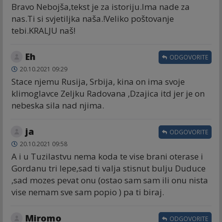
Bravo Nebojša,tekst je za istoriju.Ima nade za
nas.Ti si svjetiljka naša.!Veliko poštovanje
tebi.KRALJU naš!
Eh
ODGOVORITE
20.10.2021 09:29
Stace njemu Rusija, Srbija, kina on ima svoje
klimoglavce Zeljku Radovana ,Dzajica itd jer je on
nebeska sila nad njima.
ja
ODGOVORITE
20.10.2021 09:58
A i u Tuzilastvu nema koda te vise brani oterase i
Gordanu tri lepe,sad ti valja stisnut bulju Duduce
,sad mozes pevat onu (ostao sam sam ili onu nista
vise nemam sve sam popio ) pa ti biraj.
Miromo
ODGOVORITE