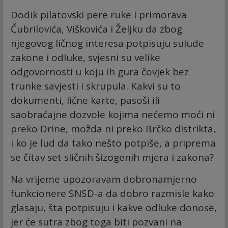
Dodik pilatovski pere ruke i primorava
Čubrilovića, Viškovića i Željku da zbog
njegovog ličnog interesa potpisuju sulude
zakone i odluke, svjesni su velike
odgovornosti u koju ih gura čovjek bez
trunke savjesti i skrupula. Kakvi su to
dokumenti, lične karte, pasoši ili
saobraćajne dozvole kojima nećemo moći ni
preko Drine, možda ni preko Brčko distrikta,
i ko je lud da tako nešto potpiše, a priprema
se čitav set sličnih šizogenih mjera i zakona?
Na vrijeme upozoravam dobronamjerno
funkcionere SNSD-a da dobro razmisle kako
glasaju, šta potpisuju i kakve odluke donose,
jer će sutra zbog toga biti pozvani na