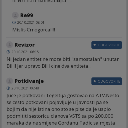
психопатских манира......
Re99
20.10.2021 08:01
Mislis Crnogorca!!!!
Revizor
ODGOVORITE
20.10.2021 06:15
Ni jedan entitet ne moze biti "samostalan" unutar
BiH! Jer upravo BiH cine dva entiteta..
Potkivanje
ODGOVORITE
20.10.2021 06:48
Juce je potkovani Tegeltija gostovao na ATV.Nesto
se cesto potkovani pojavljuje u javnosti pa se
bojim da nije istina ono sto se pise da je uspio
podmititi sestoricu clanova VSTS sa po 200.000
maraka da ne smijene Gordanu Tadic sa mjesta