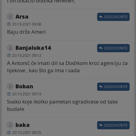
I on otkacio dodika hehehe!!;
Arsa
ODGOVORITE
20.10.2021 09:06
Baju drže Ameri
Banjaluka14
ODGOVORITE
20.10.2021 09:12
A Antonić će imati dil sa Dodikom kroz agenciju za
lijekove , kao što ga ima i sada
Boban
ODGOVORITE
20.10.2021 09:19
Svako koje ikolko pametan ogradicese od take
budale
baka
ODGOVORITE
20.10.2021 09:25