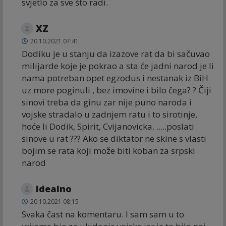
svjetlo za sve što radi.
XZ
20.10.2021 07:41
Dodiku je u stanju da izazove rat da bi sačuvao
milijarde koje je pokrao a sta će jadni narod je li
nama potreban opet egzodus i nestanak iz BiH
uz more poginuli , bez imovine i bilo čega? ? Čiji
sinovi treba da ginu zar nije puno naroda i
vojske stradalo u zadnjem ratu i to sirotinje,
hoće li Dodik, Spirit, Cvijanovicka. .....poslati
sinove u rat ??? Ako se diktator ne skine s vlasti
bojim se rata koji može biti koban za srpski
narod
Idealno
20.10.2021 08:15
Svaka čast na komentaru. I sam sam u to