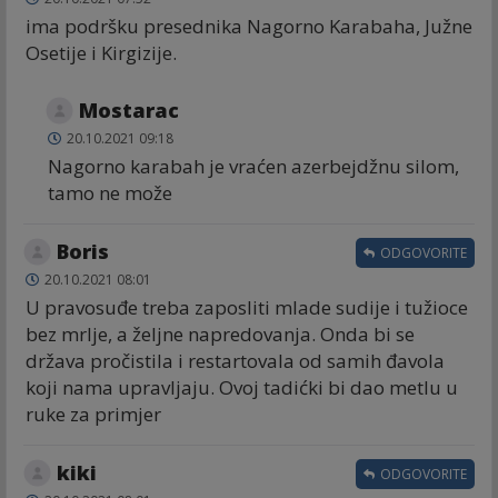
ima podršku presednika Nagorno Karabaha, Južne
Osetije i Kirgizije.
Mostarac
20.10.2021 09:18
Nagorno karabah je vraćen azerbejdžnu silom,
tamo ne može
Boris
ODGOVORITE
20.10.2021 08:01
U pravosuđe treba zaposliti mlade sudije i tužioce
bez mrlje, a željne napredovanja. Onda bi se
država pročistila i restartovala od samih đavola
koji nama upravljaju. Ovoj tadićki bi dao metlu u
ruke za primjer
kiki
ODGOVORITE