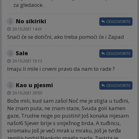
za gledaoce.
No sikiriki
ODGOVORITE
20.10.2021 14:01
Snaći će se dotični, ako treba pomoći će i Zapad
Sale
ODGOVORITE
20.10.2021 15:13
Imaju li mile i crveni pravo da nam to rade ?
Kao u pjesmi
ODGOVORITE
20.10.2021 20:50
Bože mili, kud sam zašo! Noć me je stigla u tuđini,
Ne znam puta, ne znam staze, Svuda goli kamen
gaze, Trudne noge po pustini! Još konaka nijesam
našo!6 Sjever brije s sniježnog brda, A tuđincu,
siromaku Još je veći mrak u mraku, Još je tvrđa
zemlja tvrda! Naokolo magla pada, Zastrta je