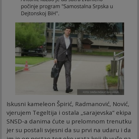
Iskusni kameleon Špirić, Radmanović, Nović,
vjerujem Tegeltija i ostala „sarajevska“ ekipa
SNSD-a danima ćute u prelomnom trenutku
jer su postali svjesni da su prvi na udaru i da
im je on postao teg oko vrata koji ih vuče na