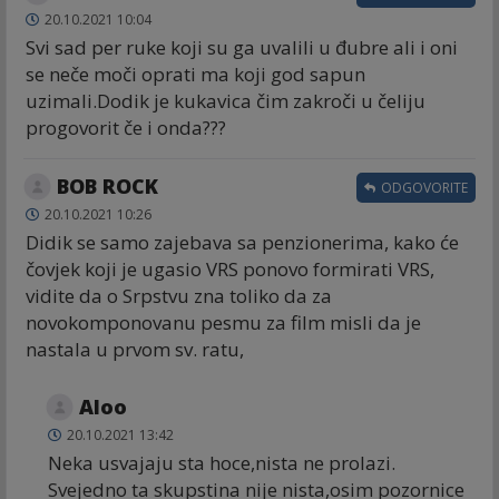
20.10.2021 10:04
Svi sad per ruke koji su ga uvalili u đubre ali i oni
se neče moči oprati ma koji god sapun
uzimali.Dodik je kukavica čim zakroči u čeliju
progovorit če i onda???
BOB ROCK
ODGOVORITE
20.10.2021 10:26
Didik se samo zajebava sa penzionerima, kako će
čovjek koji je ugasio VRS ponovo formirati VRS,
vidite da o Srpstvu zna toliko da za
novokomponovanu pesmu za film misli da je
nastala u prvom sv. ratu,
Aloo
20.10.2021 13:42
Neka usvajaju sta hoce,nista ne prolazi.
Svejedno ta skupstina nije nista,osim pozornice