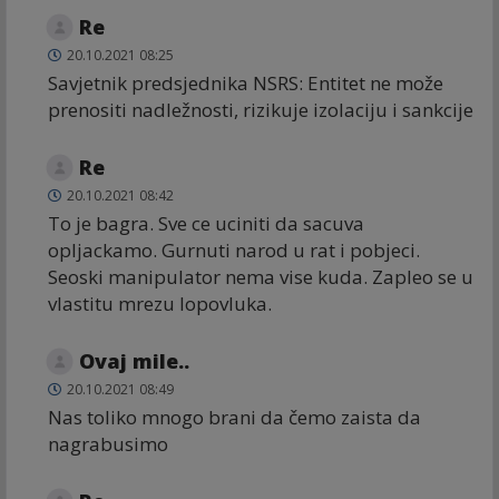
Re
20.10.2021 08:25
Savjetnik predsjednika NSRS: Entitet ne može
prenositi nadležnosti, rizikuje izolaciju i sankcije
Re
20.10.2021 08:42
To je bagra. Sve ce uciniti da sacuva
opljackamo. Gurnuti narod u rat i pobjeci.
Seoski manipulator nema vise kuda. Zapleo se u
vlastitu mrezu lopovluka.
Ovaj mile..
20.10.2021 08:49
Nas toliko mnogo brani da čemo zaista da
nagrabusimo