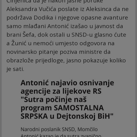
Činjenica da je nakon jasne poruke
Aleksandra Vučića poslate iz Aleksinca da ne
podržava Dodika i njegove opasne avanture
samo mlađani Antonić izašao u javnost da
brani Šefa, dok ostali u SNSD-u glasno ćute
a Žunić u nemoći umjesto odgovora na
novinarsko pitanje poziva ministre da
obrazlože prijedloge, jasno pokazuje koliko
je sati.