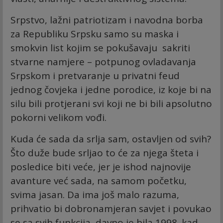
Srpstvo, lažni patriotizam i navodna borba
za Republiku Srpsku samo su maska i
smokvin list kojim se pokušavaju sakriti
stvarne namjere – potpunog ovladavanja
Srpskom i pretvaranje u privatni feud
jednog čovjeka i jedne porodice, iz koje bi na
silu bili protjerani svi koji ne bi bili apsolutno
pokorni velikom vođi.
Kuda će sada da srlja sam, ostavljen od svih?
Što duže bude srljao to će za njega šteta i
posledice biti veće, jer je ishod najnovije
avanture već sada, na samom početku,
svima jasan. Da ima još malo razuma,
prihvatio bi dobronamjeran savjet i povukao
se sa svih funkcija, davno je bila 1998. kad