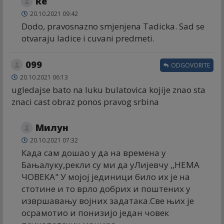
Re
20.10.2021 09:42
Dodo, pravosnazno smjenjena Tadicka. Sad se
otvaraju ladice i cuvani predmeti.
099
ODGOVORITE
20.10.2021 06:13
ugledajse bato na luku bulatovica kojije znao sta
znaci cast obraz ponos pravog srbina
Милун
20.10.2021 07:32
Када сам дошао у да на времена у
Бањалуку,рекли су ми да уЛијевчу ,,НЕМА
ЧОВЕКА" У мојој јединици било их је на
стотине и то врло добрих и поштених у
извршавању војних задатака.Све њих је
осрамотио и понизијо један човек