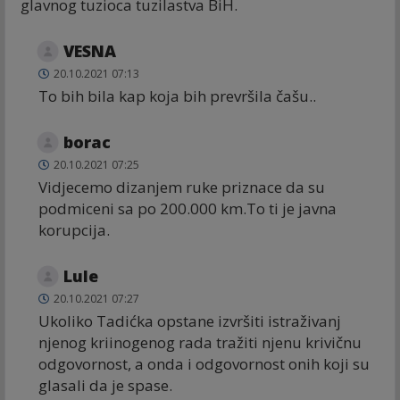
glavnog tuzioca tuzilastva BiH.
VESNA
20.10.2021 07:13
To bih bila kap koja bih prevršila čašu..
borac
20.10.2021 07:25
Vidjecemo dizanjem ruke priznace da su
podmiceni sa po 200.000 km.To ti je javna
korupcija.
Lule
20.10.2021 07:27
Ukoliko Tadićka opstane izvršiti istraživanj
njenog kriinogenog rada tražiti njenu krivičnu
odgovornost, a onda i odgovornost onih koji su
glasali da je spase.