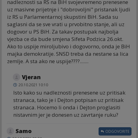
nadleznosti sa RS na BiH svojevremeno prenesene
uz masivne prijetnje i "dobrovoljni" pristanak ljudi
iz RS u Parlamentarnoj skupstini BiH. Sada su
saglasni da se sve vrati u prvobitno stanje, ali uz
dogovor u PS BiH. Za takav postupak najbolja
vjezba ce da bude smjena Sifeta Podzica 26.okt.
Ako to uspije miroljubivo i dogovorno, onda je BiH
majka demokratije. SNSD treba da nestane sa lica
zemlje. A sta ako ne uspije????.......
Vjeran
20.10.2021 10:10
Isto kako su nadleznosti prenesene uz pritisak
stranaca, tako je i Dejton potpisan uz pritisak
stranaca. Hocemo li onda i Dejton proglasiti
nistavnim jer je donesen uz zavrtanje ruku?
Samo
ODGOVORITE