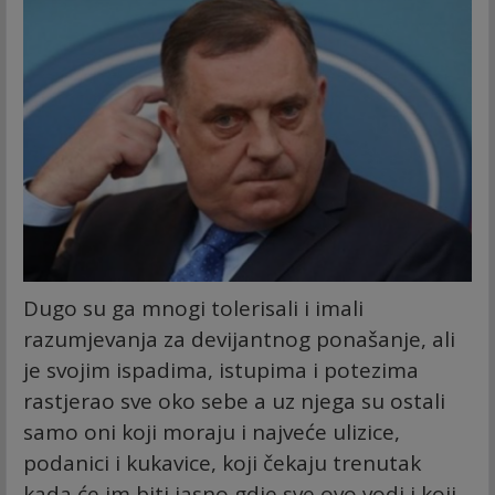
Dugo su ga mnogi tolerisali i imali
razumjevanja za devijantnog ponašanje, ali
je svojim ispadima, istupima i potezima
rastjerao sve oko sebe a uz njega su ostali
samo oni koji moraju i najveće ulizice,
podanici i kukavice, koji čekaju trenutak
kada će im biti jasno gdje sve ovo vodi i koji