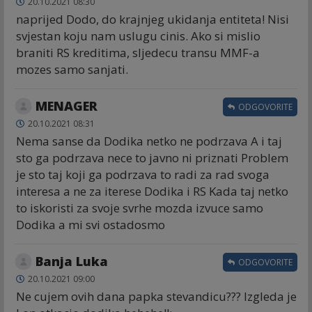
20.10.2021 08:30
naprijed Dodo, do krajnjeg ukidanja entiteta! Nisi
svjestan koju nam uslugu cinis. Ako si mislio
braniti RS kreditima, sljedecu transu MMF-a
mozes samo sanjati.
MENAGER
ODGOVORITE
20.10.2021 08:31
Nema sanse da Dodika netko ne podrzava A i taj
sto ga podrzava nece to javno ni priznati Problem
je sto taj koji ga podrzava to radi za rad svoga
interesa a ne za iterese Dodika i RS Kada taj netko
to iskoristi za svoje svrhe mozda izvuce samo
Dodika a mi svi ostadosmo
Banja Luka
ODGOVORITE
20.10.2021 09:00
Ne cujem ovih dana papka stevandicu??? Izgleda je