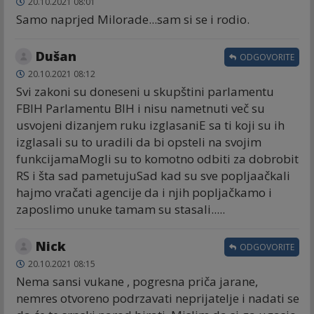
20.10.2021 08:01
Samo naprjed Milorade...sam si se i rodio.
Dušan
ODGOVORITE
20.10.2021 08:12
Svi zakoni su doneseni u skupštini parlamentu
FBIH Parlamentu BIH i nisu nametnuti več su
usvojeni dizanjem ruku izglasaniE sa ti koji su ih
izglasali su to uradili da bi opsteli na svojim
funkcijamaMogli su to komotno odbiti za dobrobit
RS i šta sad pametujuSad kad su sve popljaačkali
hajmo vračati agencije da i njih popljačkamo i
zaposlimo unuke tamam su stasali.....
Nick
ODGOVORITE
20.10.2021 08:15
Nema sansi vukane , pogresna priča jarane,
nemres otvoreno podrzavati neprijatelje i nadati se