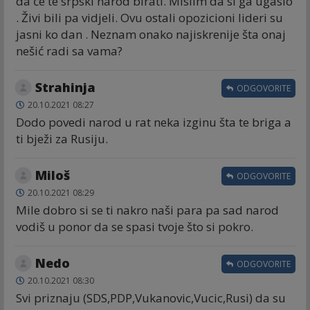
da će te srpski narod birati. Mislim da si ga ugasio
. Živi bili pa vidjeli. Ovu ostali opozicioni lideri su
jasni ko dan . Neznam onako najiskrenije šta onaj
nešić radi sa vama?
Strahinja
ODGOVORITE
20.10.2021 08:27
Dodo povedi narod u rat neka izginu šta te briga a
ti bježi za Rusiju.
Miloš
ODGOVORITE
20.10.2021 08:29
Mile dobro si se ti nakro naši para pa sad narod
vodiš u ponor da se spasi tvoje što si pokro.
Nedo
ODGOVORITE
20.10.2021 08:30
Svi priznaju (SDS,PDP,Vukanovic,Vucic,Rusi) da su