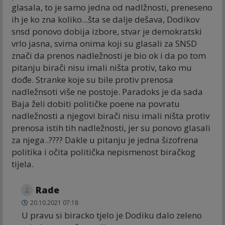
glasala, to je samo jedna od nadlžnosti, preneseno
ih je ko zna koliko...šta se dalje dešava, Dodikov
snsd ponovo dobija izbore, stvar je demokratski
vrlo jasna, svima onima koji su glasali za SNSD
znači da prenos nadležnosti je bio ok i da po tom
pitanju birači nisu imali ništa protiv, tako mu
dođe. Stranke koje su bile protiv prenosa
nadležnsoti više ne postoje. Paradoks je da sada
Baja želi dobiti političke poene na povratu
nadležnosti a njegovi birači nisu imali ništa protiv
prenosa istih tih nadležnosti, jer su ponovo glasali
za njega..???? Dakle u pitanju je jedna šizofrena
politika i očita politička nepismenost biračkog
tijela.
Rade
20.10.2021 07:18
U pravu si biracko tjelo je Dodiku dalo zeleno