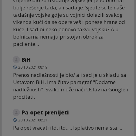
vrijeme bio za ukidanje vojske jer je to bilo naj
bolje rešenje tada, a i sada je. Sjetite se te naše
tadašnje vojske gdje su vojnici dolazili svakog
vikenda kući da se opere veš i ponese hrane od
kuće. I sad bi neko ponovo takvu vojsku? A u
bolnicama nemaju pristojan obrok za
pacijente...
BiH
20.10.2021 08:19
Prenos nadležnosti je bio/ a i sad je u skladu sa
Ustavom BiH. Ima čitav paragraf "Dodatne
nadležnosti". Svako može naći Ustav na Google i
pročitati.
Pa opet prenijeti
20.10.2021 08:21
Pa opet vracati itd, itd..... Isplativo nema sta....