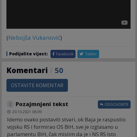
(
Nebojša Vukanović
)
Podijelite vijest:
Facebook
Twitter
Komentari
/
50
OSTAVITE KOMENTAR
Pozajmnjeni tekst
ODGOVORITE
20.10.2021 06:09
Idemo ovako postaviti stvari, ok Baja je raspustio
vojsku RS i formirao OS BiH, sve je izglasano u
parlamentu BiH, čak mislim da je i NS RS isto