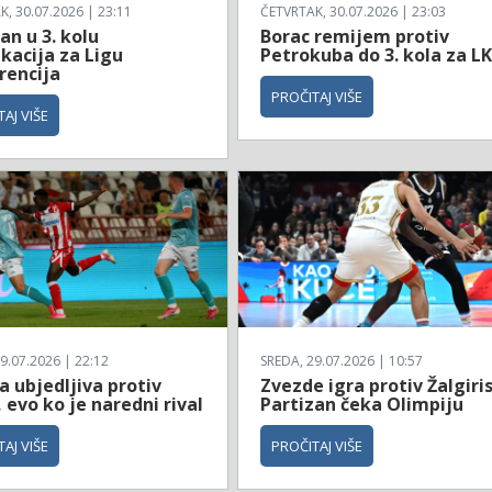
, 30.07.2026 | 23:11
ČETVRTAK, 30.07.2026 | 23:03
an u 3. kolu
Borac remijem protiv
ikacija za Ligu
Petrokuba do 3. kola za L
rencija
PROČITAJ VIŠE
AJ VIŠE
9.07.2026 | 22:12
SREDA, 29.07.2026 | 10:57
 ubjedljiva protiv
Zvezde igra protiv Žalgiri
 evo ko je naredni rival
Partizan čeka Olimpiju
AJ VIŠE
PROČITAJ VIŠE