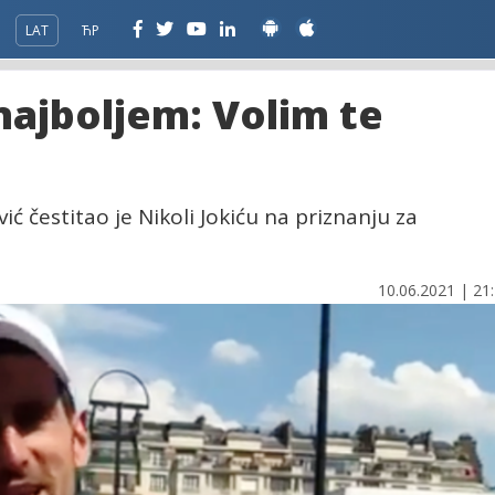
LAT
ЋР
 najboljem: Volim te
ić čestitao je Nikoli Jokiću na priznanju za
10.06.2021 | 21