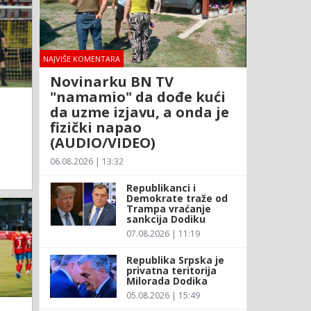
NAJVIŠE KOMENTARA
Novinarku BN TV
"namamio" da dođe kući
da uzme izjavu, a onda je
fizički napao
(AUDIO/VIDEO)
06.08.2026 | 13:32
Republikanci i
Demokrate traže od
Trampa vraćanje
sankcija Dodiku
07.08.2026 | 11:19
Republika Srpska je
privatna teritorija
Milorada Dodika
05.08.2026 | 15:49