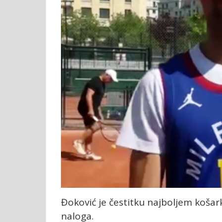
Đoković je čestitku najboljem koša
naloga.