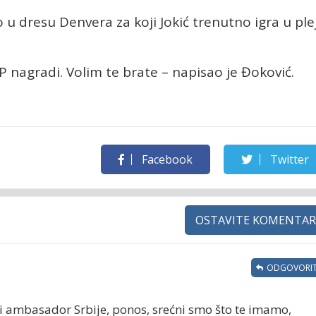
io u dresu Denvera za koji Jokić trenutno igra u ple
nagradi. Volim te brate – napisao je Đoković.
Facebook
Twitter
OSTAVITE KOMENTAR
ODGOVORIT
ji ambasador Srbije, ponos, srećni smo što te imamo,