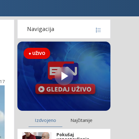
Navigacija
● UŽIVO
:17
Izdvojeno
Najčitanije
Pokušaj