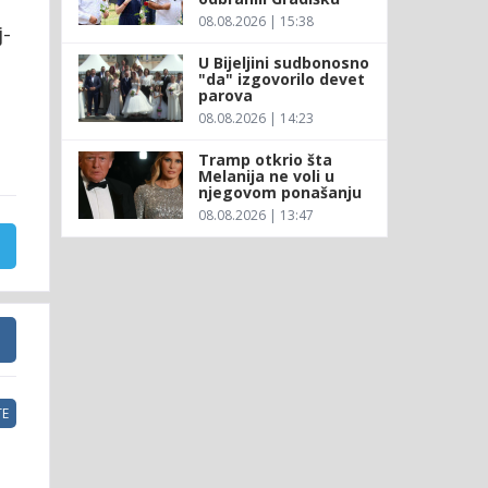
08.08.2026 | 15:38
j-
U Bijeljini sudbonosno
"da" izgovorilo devet
parova
08.08.2026 | 14:23
Tramp otkrio šta
Melanija ne voli u
njegovom ponašanju
08.08.2026 | 13:47
E