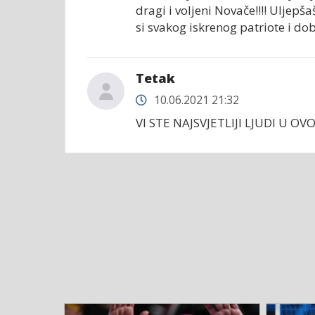
dragi i voljeni Novače!!!! Uljepš
si svakog iskrenog patriote i d
Tetak
10.06.2021 21:32
VI STE NAJSVJETLIJI LJUDI U O