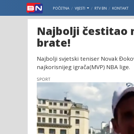
POČETNA
VIJESTI
RTV BN
KONTAKT
Najbolji čestitao
brate!
Najbolji svjetski teniser Novak Đokov
najkorisnijeg igrača(MVP) NBA lige.
SPORT