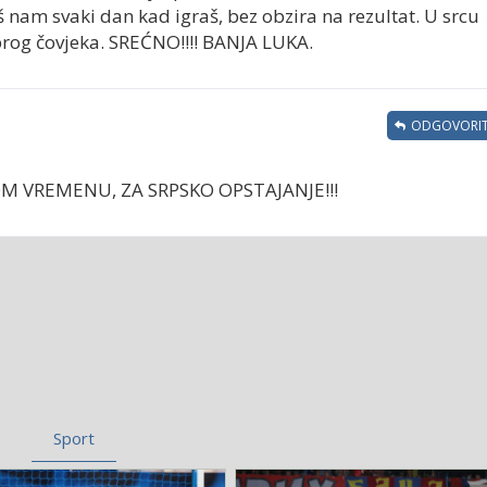
aš nam svaki dan kad igraš, bez obzira na rezultat. U srcu
obrog čovjeka. SREĆNO!!!! BANJA LUKA.
ODGOVORIT
VOM VREMENU, ZA SRPSKO OPSTAJANJE!!!
Sport