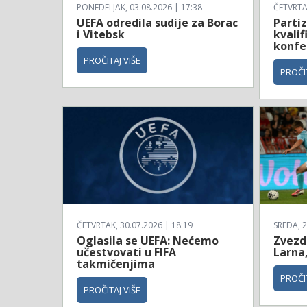
PONEDELJAK, 03.08.2026 | 17:38
ČETVRTAK
UEFA odredila sudije za Borac
Partiz
i Vitebsk
kvalif
konfe
PROČITAJ VIŠE
PROČIT
ČETVRTAK, 30.07.2026 | 18:19
SREDA, 2
Oglasila se UEFA: Nećemo
Zvezda
učestvovati u FIFA
Larna,
takmičenjima
PROČIT
PROČITAJ VIŠE