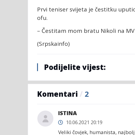
Prvi teniser svijeta je čestitku uput
ofu.
– Čestitam mom bratu Nikoli na MVP 
(Srpskainfo)
Podijelite vijest:
Komentari
/
2
ISTINA
10.06.2021 20:19
Veliki čovjek, humanista, najbol