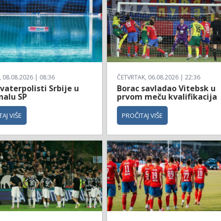
08.08.2026 | 08:36
ČETVRTAK, 06.08.2026 | 22:36
vaterpolisti Srbije u
Borac savladao Vitebsk u
nalu SP
prvom meču kvalifikacija
AJ VIŠE
PROČITAJ VIŠE