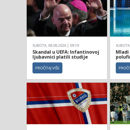
SUBOTA, 08.08.2026 | 09:19
SUBOTA, 
Skandal u UEFA: Infantinovoj
Mladi 
ljubavnici platili studije
polufi
PROČITAJ VIŠE
PROČIT