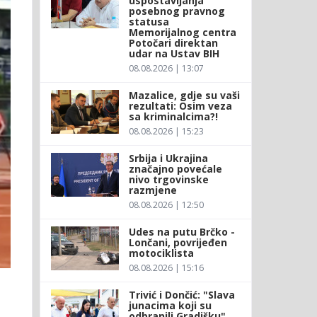
uspostavljanja
posebnog pravnog
statusa
Memorijalnog centra
Potočari direktan
udar na Ustav BIH
08.08.2026 | 13:07
Mazalice, gdje su vaši
rezultati: Osim veza
sa kriminalcima?!
08.08.2026 | 15:23
Srbija i Ukrajina
značajno povećale
nivo trgovinske
razmjene
08.08.2026 | 12:50
Udes na putu Brčko -
Lončani, povrijeđen
motociklista
08.08.2026 | 15:16
Trivić i Dončić: "Slava
junacima koji su
odbranili Gradišku"