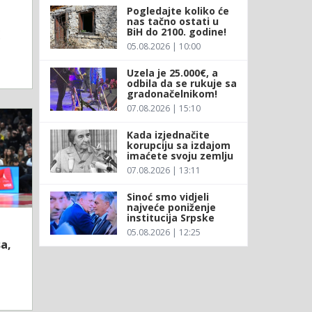
Pogledajte koliko će
nas tačno ostati u
BiH do 2100. godine!
K
05.08.2026 | 10:00
Uzela je 25.000€, a
odbila da se rukuje sa
gradonačelnikom!
07.08.2026 | 15:10
Kada izjednačite
korupciju sa izdajom
imaćete svoju zemlju
07.08.2026 | 13:11
Sinoć smo vidjeli
najveće poniženje
institucija Srpske
05.08.2026 | 12:25
sa,