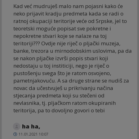
Kad već mudruješ malo nam pojasni kako će
neko prijavit kradju predmeta kada se radi o
ratnoj okupaciji teritorije veće od Srpske, jel to
teoretski moguće popisat sve pokretne i
nepokretne stvari koje se nalaze na toj
teritoriji??? Ovdje nije riječ o pljački muzeja,
banke, trezora u mirnodobskim uslovima, pa da
se nakon pljačke izvrši popis stvari koji
nedostaju u toj institiciji, nego je riječ o
pustošenju svega što je ratom osvojeno,
pametnjakovuću. A sa druge strane se nudiš za
novac da učestvuješ u prikrivanju načina
stjecanja predmeta koji su stečeni od
nevlasnika, tj. pljačkom ratom okupiranih
teritorija, pa to dovoljno govori o tebi
ha ha,
11.01.2021 10:07