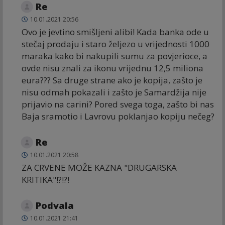
Re
10.01.2021 20:56
Ovo je jevtino smišljeni alibi! Kada banka ode u
stečaj prodaju i staro željezo u vrijednosti 1000
maraka kako bi nakupili sumu za povjerioce, a
ovde nisu znali za ikonu vrijednu 12,5 miliona
eura??? Sa druge strane ako je kopija, zašto je
nisu odmah pokazali i zašto je Samardžija nije
prijavio na carini? Pored svega toga, zašto bi nas
Baja sramotio i Lavrovu poklanjao kopiju nečeg?
Re
10.01.2021 20:58
ZA CRVENE MOŽE KAZNA "DRUGARSKA
KRITIKA"!?!?!
Podvala
10.01.2021 21:41