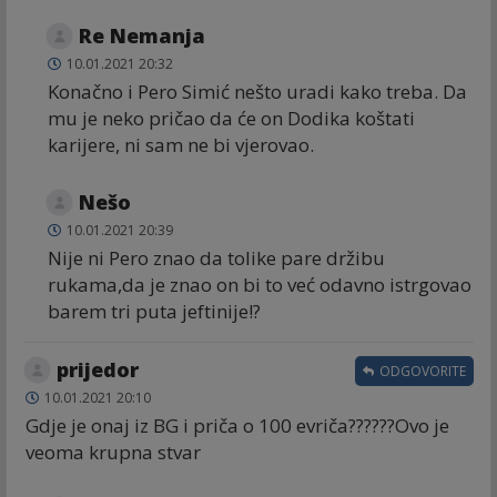
Re Nemanja
10.01.2021 20:32
Konačno i Pero Simić nešto uradi kako treba. Da
mu je neko pričao da će on Dodika koštati
karijere, ni sam ne bi vjerovao.
Nešo
10.01.2021 20:39
Nije ni Pero znao da tolike pare držibu
rukama,da je znao on bi to već odavno istrgovao
barem tri puta jeftinije!?
prijedor
ODGOVORITE
10.01.2021 20:10
Gdje je onaj iz BG i priča o 100 evriča??????Ovo je
veoma krupna stvar