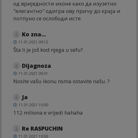
од вриједности иконе како да изузетно
"елегантно" одигра ову причу до краја и
потпуно се ослободи исте.
Ko zna...
11.01.2021 09:12
Šta li je još kod njega u sefu?
Dijagnoza
11.01.2021 09:31
Nosite vašu ikonu nsma ostavite našu. ?
Ja
11.01.2021 10:00
112 miliona e vrijedi hahaha
Re RASPUCHIN
11.01.2021 10:06