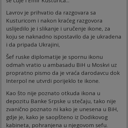
se čuje i Emir Kusturica...
Lavrov je prihvatio da razgovara sa
Kusturicom i nakon kraćeg razgovora
uslijedilo je i slikanje i uručenje ikone, za
koju se naknadno ispostavilo da je ukradena
i da pripada Ukrajini,
Šef ruske diplomatije je spornu ikonu
odmah vratio u ambasadu BiH u Moskvi uz
propratno pismo da je vraća darodavcu dok
Interpol ne utvrdi porijeklo te ikone.
Kao što nije poznato otkuda ikona u
depozitu Banke Srpske u stečaju, tako nije
zvanično poznato ni kako je unesena u BiH,
gdje je, kako je saopšteno iz Dodikovog
kabineta, pohranjena u njegovom sefu.