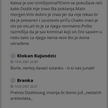
Kakva je ovo izmišljotina?!Ovim se pokušava reći
kako Dodik nije znao šta poklanja.Malo
morgen.Vrlo dobro je znao jer da nije rekao bi
da je prevaren i zaustavio priču.Ovako znao je
sto po sto,ali to je za njega normalno.Pošto
razmišlja da je sav kriminal koji on čini sasvim u
redu tako za njega nema veze što je ikona
ukradena
Klokan Kujundzic
10.01.2021 22:00
Burle, nemoj davati ostavku - ti si nas junak!
Branka
10.01.2021 22:21
Pretres Dodikovog imanja bi donio još ,,nestalih
antikviteta,,