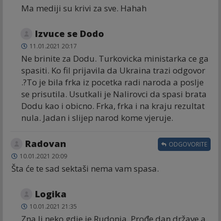
Ma mediji su krivi za sve. Hahah
Izvuce se Dodo
11.01.2021 20:17
Ne brinite za Dodu. Turkovicka ministarka ce ga
spasiti. Ko fil prijavila da Ukraina trazi odgovor
.?To je bila frka iz pocetka radi naroda a poslje
se prisutila. Usutkali je Nalirovci da spasi brata
Dodu kao i obicno. Frka, frka i na kraju rezultat
nula. Jadan i slijep narod kome vjeruje.
Radovan
ODGOVORITE
10.01.2021 20:09
Šta će te sad sektaši nema vam spasa.
Logika
10.01.2021 21:35
Zna li neko gdje je Rudonja. Prođe dan države a