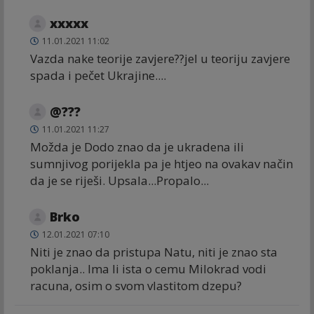
xxxxx
11.01.2021 11:02
Vazda nake teorije zavjere??jel u teoriju zavjere
spada i pečet Ukrajine....
@???
11.01.2021 11:27
Možda je Dodo znao da je ukradena ili
sumnjivog porijekla pa je htjeo na ovakav način
da je se riješi. Upsala...Propalo...
Brko
12.01.2021 07:10
Niti je znao da pristupa Natu, niti je znao sta
poklanja.. Ima li ista o cemu Milokrad vodi
racuna, osim o svom vlastitom dzepu?