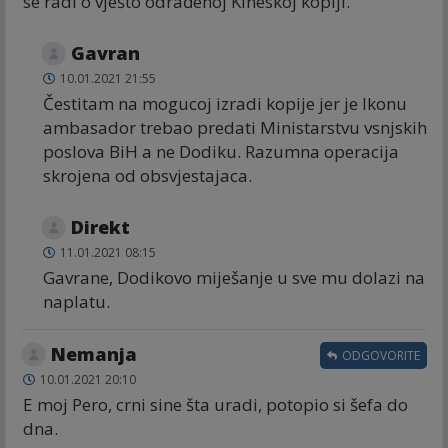
se radi o vješto odrađenoj Kineskoj kopiji.
Gavran
10.01.2021 21:55
Čestitam na mogucoj izradi kopije jer je Ikonu
ambasador trebao predati Ministarstvu vsnjskih
poslova BiH a ne Dodiku. Razumna operacija
skrojena od obsvjestajaca.
Direkt
11.01.2021 08:15
Gavrane, Dodikovo miješanje u sve mu dolazi na
naplatu.
Nemanja
ODGOVORITE
10.01.2021 20:10
E moj Pero, crni sine šta uradi, potopio si šefa do
dna.