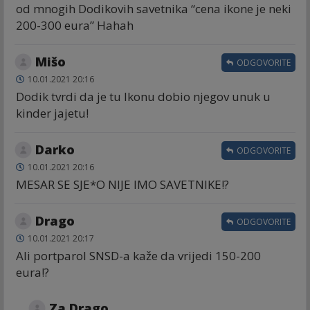
od mnogih Dodikovih savetnika “cena ikone je neki
200-300 eura” Hahah
Mišo
ODGOVORITE
10.01.2021 20:16
Dodik tvrdi da je tu Ikonu dobio njegov unuk u
kinder jajetu!
Darko
ODGOVORITE
10.01.2021 20:16
MESAR SE SJE*O NIJE IMO SAVETNIKE!?
Drago
ODGOVORITE
10.01.2021 20:17
Ali portparol SNSD-a kaže da vrijedi 150-200
eura!?
Za Drago