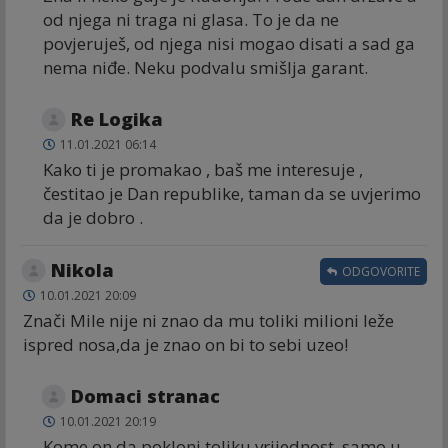
od njega ni traga ni glasa. To je da ne
povjeruješ, od njega nisi mogao disati a sad ga
nema niđe. Neku podvalu smišlja garant.
Re Logika
11.01.2021 06:14
Kako ti je promakao , baš me interesuje ,
čestitao je Dan republike, taman da se uvjerimo
da je dobro .
Nikola
ODGOVORITE
10.01.2021 20:09
Znači Mile nije ni znao da mu toliki milioni leže
ispred nosa,da je znao on bi to sebi uzeo!
Domaci stranac
10.01.2021 20:19
Kome on da pokloni toliku vrijednost, samo u