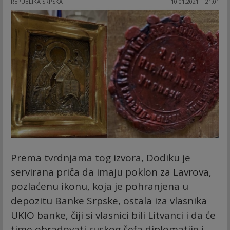
REPUBLIKA SRPSKA
10.01.2021 | 21:01
Prema tvrdnjama tog izvora, Dodiku je
servirana priča da imaju poklon za Lavrova,
pozlaćenu ikonu, koja je pohranjena u
depozitu Banke Srpske, ostala iza vlasnika
UKIO banke, čiji si vlasnici bili Litvanci i da će
time obradovati ruskog šefa diplomatije i