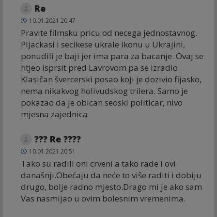
Re
10.01.2021 20:47
Pravite filmsku pricu od necega jednostavnog.
Pljackasi i secikese ukrale ikonu u Ukrajini,
ponudili je baji jer ima para za bacanje. Ovaj se
htjeo isprsit pred Lavrovom pa se izradio.
Klasičan švercerski posao koji je dozivio fijasko,
nema nikakvog holivudskog trilera. Samo je
pokazao da je obican seoski politicar, nivo
mjesna zajednica
??? Re ????
10.01.2021 20:51
Tako su radili oni crveni a tako rade i ovi
današnji.Obećaju da neće to više raditi i dobiju
drugo, bolje radno mjesto.Drago mi je ako sam
Vas nasmijao u ovim bolesnim vremenima.