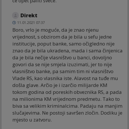
ce opet paliti svece.
Direkt
11.01.2021 07:37
Boro, vrlo je moguće, da je znao njenu
vrijednost, s obzirom da je bila u sefu jedne
institucije, poput banke, samo očigledno nije
znao da je bila ukradena, mada i sama činjenica
da je bila nečije vlasništvo u banci, dovoljno
govori da se nije smjela izuzimati, jer to nije
vlasništvo banke, pa samim tim ni vlasništvo
Vlade RS, kao vlasnika iste. Alavost na tuđe mu
došla glave. Arčio je i izarčio milijarde KM
tokom godina od poreskih obveznika RS, a pada
na milionima KM vrijednom predmetu. Tako to
biva sa velikim kriminalcima. Padaju na manjim
slučajevima. Ne postoji savršen zločin. Dodiku je
mjesto u zatvoru.