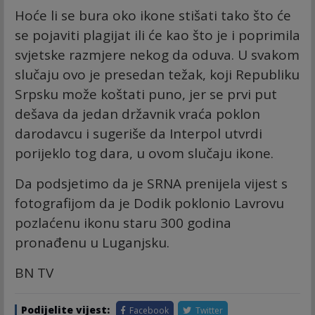
Hoće li se bura oko ikone stišati tako što će
se pojaviti plagijat ili će kao što je i poprimila
svjetske razmjere nekog da oduva. U svakom
slučaju ovo je presedan težak, koji Republiku
Srpsku može koštati puno, jer se prvi put
dešava da jedan državnik vraća poklon
darodavcu i sugeriše da Interpol utvrdi
porijeklo tog dara, u ovom slučaju ikone.
Da podsjetimo da je SRNA prenijela vijest s
fotografijom da je Dodik poklonio Lavrovu
pozlaćenu ikonu staru 300 godina
pronađenu u Luganjsku.
BN TV
Podijelite vijest:
Facebook
Twitter