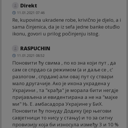
Direkt
11.01.2021 07:46
Re, kupovina ukradene robe, krivično je djelo, a i
sama činjenica, da je iz sefa jedne banke otuđio
ikonu, govori u prilog počinjenju istog.
RASPUCHIN
11.01.2021 08:52
Поновити ћу свима , по ко зна који пут , да
сам се спрдао са режимом (а и даље се , с'
разлогом , спрдам) али овај пут су ствари
мало другачије. Ако је икона украдена у
Украјини , та "крађа" је морала бити негдје
пријављена и евидентирана а не на "мајке
ми" Њ. Е. амбасадора Украјине у БиХ.
Поновити ћу понуду Додику (јер његови
савјетници то нису у стању) и то за ситну
провизију која би износула између 3 и 10 %