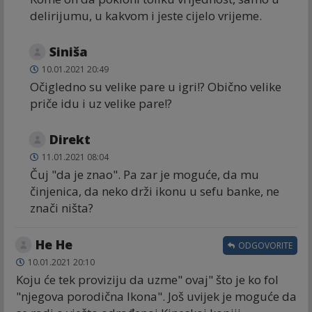
delirijumu, u kakvom i jeste cijelo vrijeme.
Siniša
10.01.2021 20:49
Očigledno su velike pare u igri!? Obično velike
priče idu i uz velike pare!?
Direkt
11.01.2021 08:04
Čuj "da je znao". Pa zar je moguće, da mu
činjenica, da neko drži ikonu u sefu banke, ne
znači ništa?
He He
ODGOVORITE
10.01.2021 20:10
Koju će tek proviziju da uzme" ovaj" što je ko fol
"njegova porodična Ikona". Još uvijek je moguće da